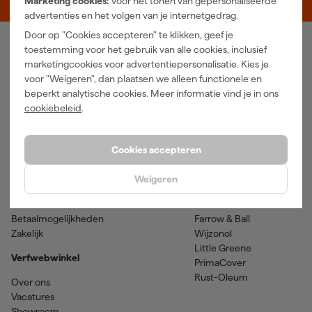
Marketing cookies:
voor het tonen van gepersonaliseerde
advertenties en het volgen van je internetgedrag.
Door op "Cookies accepteren" te klikken, geef je
toestemming voor het gebruik van alle cookies, inclusief
Verfwebwinkel
marketingcookies voor advertentiepersonalisatie. Kies je
voor "Weigeren", dan plaatsen we alleen functionele en
Schildersbenodigdheden
Beits
beperkt analytische cookies. Meer informatie vind je in ons
Gereedschappen
Betonverf en -coatings
cookiebeleid
.
Grondverf en primer
Lakverf
Houtolie en teer
Muurverf
Spuitbussen
Voorstrijkmiddelen
Cookies accepteren
Hulp & contact
Merken
Weigeren
Klantenservice
SPS
Verzenden & retourneren
Sikkens
Betaalmogelijkheden
Farrow & Ball
Zakelijk
Wijzonol
Little Greene
Verfwebwinkel
PrimaCover
Rust-Oleum
Over ons
Vacatures
Showroom