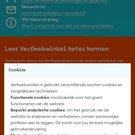
Log-in en beheer je bestellingen en gegevens
Nieuwsbrief
Inschrijven wekelijkse nieuwsbrief
Wij helpen je graag
Neem contact op met één van onze specialisten.
Leer Verfwebwinkel beter kennen
Verf kopen doe je bij Verfwebwinkel.nl, dé online verfwinkel van
Nederland. Voordelige verf van topkwaliteit en gratis deskundig
Cookies
advies, wat je project ook is.
Meer over ons
Verfwebwinkel.nl gebruikt verschillende soorten cookies en
Showroom in Tilburg
vergelijkbare technieken:
Functionele cookies:
noodzakelijk voor het goed
Openingstijden
functioneren van de website.
Maandag t/m vrijdag 08:00 - 18:00
Beperkt analytische cookies:
om het gebruik van de
Zaterdag 08:00 - 16:00
website te analyseren en verbeteren, zonder persoonlijke
profielen aan te leggen. Dit biedt voor jou de best mogelijke
Zevenheuvelenweg 25
gebruikerservaring.
5048 AN Tilburg