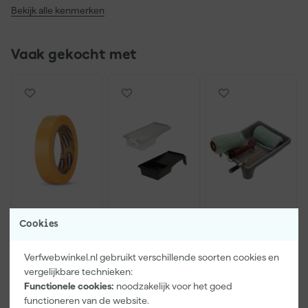
Bekijk alle kenmerken
Vaak gekocht met
Paintura
Go!Paint
Anza PRO
Cookies
Lucamax
Economy S
Muurverfset
Washi tape -
Verfbak -
MICMEX set
Verfwebwinkel.nl gebruikt verschillende soorten cookies en
50mx24mm
10cm Roller -
6-delig
Morgen
Morgen
Morgen
vergelijkbare technieken:
15 x 32 cm + 5
bezorgd
bezorgd
bezorgd
inzetbakken
Functionele cookies:
noodzakelijk voor het goed
functioneren van de website.