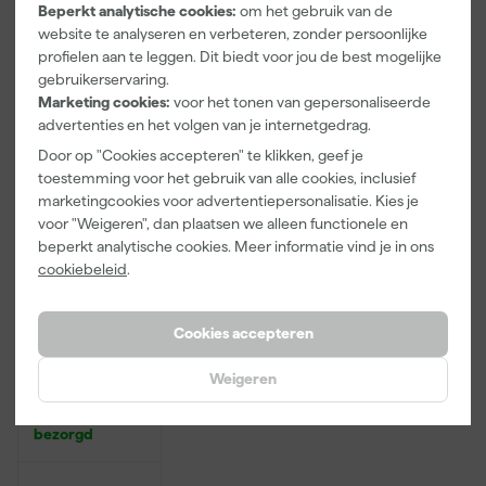
Adviesprijs
6,00
Adviesprijs
31,89
Beperkt analytische cookies:
om het gebruik van de
website te analyseren en verbeteren, zonder persoonlijke
3
,
2
,
19
,
99
99
95
profielen aan te leggen. Dit biedt voor jou de best mogelijke
incl. BTW
incl. BTW
incl. BTW
gebruikerservaring.
Marketing cookies:
voor het tonen van gepersonaliseerde
Onze Top 10
advertenties en het volgen van je internetgedrag.
Door op "Cookies accepteren" te klikken, geef je
toestemming voor het gebruik van alle cookies, inclusief
marketingcookies voor advertentiepersonalisatie. Kies je
voor "Weigeren", dan plaatsen we alleen functionele en
beperkt analytische cookies. Meer informatie vind je in ons
cookiebeleid
.
Cookies accepteren
Rilly Multi
Ontvetter en
Weigeren
Verfreiniger –
0,5L
Morgen
bezorgd