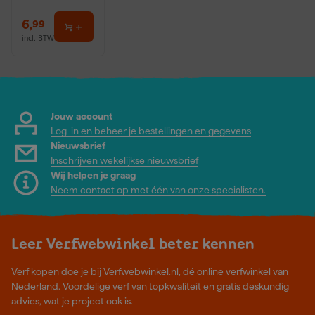
6
,
99
incl. BTW
Jouw account
Log-in en beheer je bestellingen en gegevens
Nieuwsbrief
Inschrijven wekelijkse nieuwsbrief
Wij helpen je graag
Neem contact op met één van onze specialisten.
Leer Verfwebwinkel beter kennen
Verf kopen doe je bij Verfwebwinkel.nl, dé online verfwinkel van
Nederland. Voordelige verf van topkwaliteit en gratis deskundig
advies, wat je project ook is.