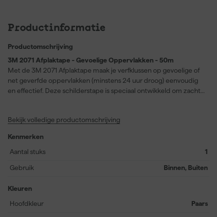
Productinformatie
Productomschrijving
3M 2071 Afplaktape - Gevoelige Oppervlakken - 50m
Met de 3M 2071 Afplaktape maak je verfklussen op gevoelige of
net geverfde oppervlakken (minstens 24 uur droog) eenvoudig
en effectief. Deze schilderstape is speciaal ontwikkeld om zachte
hechting te bieden, waardoor hij ideaal is voor gebruik op
meubels, accentwanden of bij het creëren van decoratieve
Bekijk volledige productomschrijving
strepen en patronen. Je profiteert van zeer scherpe verflijnen,
zonder doorlekken, waardoor nabewerking overbodig wordt. De
Kenmerken
tape laat zich tot 60 dagen na aanbrengen schoon verwijderen,
zonder schade of lijmresten achter te laten. Hij is UV- en
Aantal stuks
1
zonlichtbestendig, kan zowel binnen als buiten worden gebruikt
Gebruik
Binnen, Buiten
en is geschikt voor alle gangbare verfsoorten op water- en
oplosmiddelbasis. Dit masking product is vervaardigd met PEFC-
Kleuren
gecontroleerd papier uit duurzaam beheerde bossen, zodat je
kiest voor kwaliteit én milieuverantwoordelijkheid.
Hoofdkleur
Paars