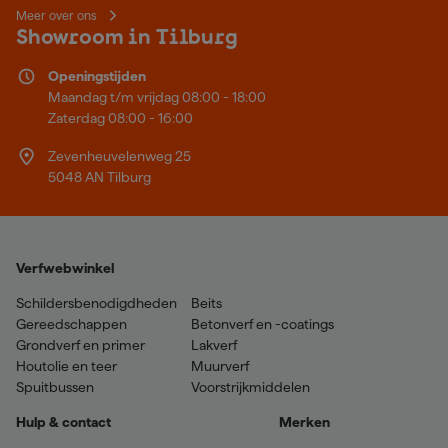
Meer over ons
Showroom in Tilburg
Openingstijden
Maandag t/m vrijdag 08:00 - 18:00
Zaterdag 08:00 - 16:00
Zevenheuvelenweg 25
5048 AN Tilburg
Verfwebwinkel
Schildersbenodigdheden
Beits
Gereedschappen
Betonverf en -coatings
Grondverf en primer
Lakverf
Houtolie en teer
Muurverf
Spuitbussen
Voorstrijkmiddelen
Hulp & contact
Merken