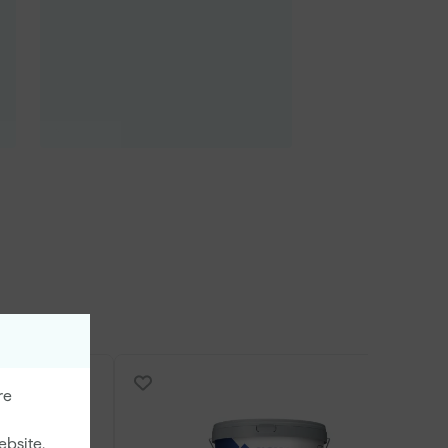
re
ebsite.