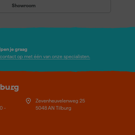
Showroom
lpen je graag
ontact op met één van onze specialisten.
lburg
Zevenheuvelenweg 25
0 -
5048 AN Tilburg