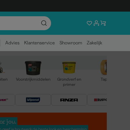
Advies
Klantenservice
Showroom
Zakelijk
iten
Voorstrijkmiddelen
Grondverf en
Tape
primer
or jou.
en geef je houtwerk de beste look en bescherming.