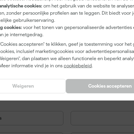
analytische cookies:
om het gebruik van de website te analyse
n, zonder persoonlijke profielen aan te leggen. Dit biedt voor 
elijke gebruikerservaring.
g cookies:
voor het tonen van gepersonaliseerde advertenties 
n je internetgedrag.
ens Alphacryl Pure Mat SF -
Wijzonol LBH SDT Ult
"Cookies accepteren" te klikken, geef je toestemming voor het
leur gemengd - 10L -
Hoogglanslak - 1L
cookies, inclusief marketingcookies voor advertentiepersonalisat
verf
Weigeren", dan plaatsen we alleen functionele en beperkt analy
en bezorgd
Morgen bezorgd
Meer informatie vind je in ons
cookiebeleid
.
s
375,99
Afgelopen 30 dgn
74,69
,
70
,
99
99
Weigeren
Cookies accepteren
TW
incl. BTW
s