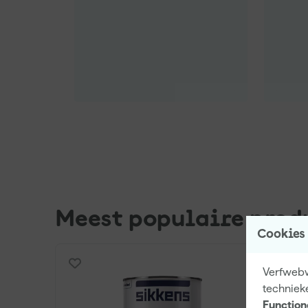
Meest populaire prod
Cookies
Verfwebwi
techniek
Function