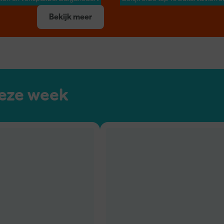
Bekijk meer
je muur op.
15% korting.
muurverf voor binnen
Op kleding van Workman
eze week