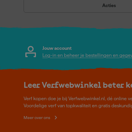
Acties
Jouw account
Log-in en beheer je bestellingen en gege
Leer Verfwebwinkel beter 
Verf kopen doe je bij Verfwebwinkel.nl, dé online v
Voordelige verf van topkwaliteit en gratis deskundig
Meer over ons