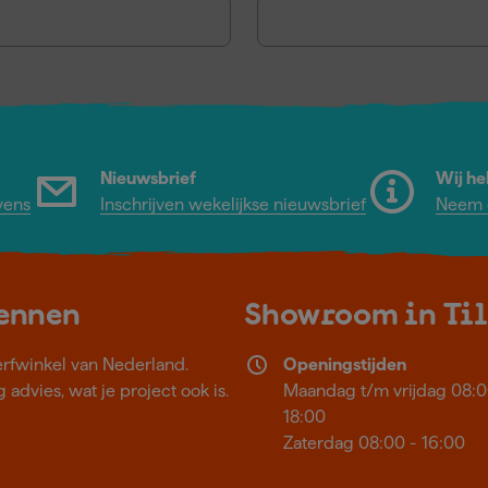
Nieuwsbrief
Wij he
vens
Inschrijven wekelijkse nieuwsbrief
Neem c
kennen
Showroom in Ti
erfwinkel van Nederland.
Openingstijden
 advies, wat je project ook is.
Maandag t/m vrijdag 08:0
18:00
Zaterdag 08:00 - 16:00