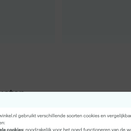
ucten
nkel.nl gebruikt verschillende soorten cookies en vergelijkba
en:
ele cookies:
noodzakelijk voor het goed functioneren van de w