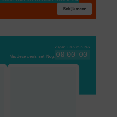
Bekijk meer
Perfect voorbereid.
Top 10 voorstrijk en primer
dagen
uren
minuten
00
00
00
Mis deze deals niet! Nog: