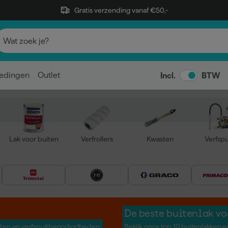
Gratis verzending vanaf €50,-
edingen
Outlet
Incl.
BTW
Lak voor buiten
Verfrollers
Kwasten
Verfspu
De beste buitenlak vo
iten en verfspuitbenodigdheden.
Bekijk onze top 10 buitenlakken 