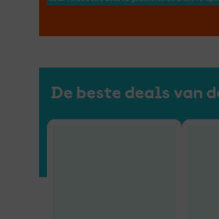
Strak in de lak.
Fris 
Top 10 binnenlakken
Top 10 
De beste deals van d