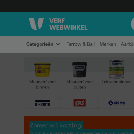
Categorieën
Farrow & Ball
Merken
Aanbi
Muurverf voor
Muurverf voor
Lak voor binnen
binnen
buiten
Zomer vol korting.
Scoor nu de beste deals op geselecteerde Graco verfspu