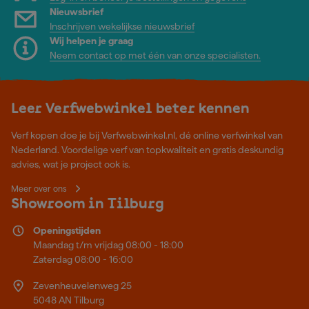
Nieuwsbrief
Inschrijven wekelijkse nieuwsbrief
Wij helpen je graag
Neem contact op met één van onze specialisten.
Leer Verfwebwinkel beter kennen
Verf kopen doe je bij Verfwebwinkel.nl, dé online verfwinkel van
Nederland. Voordelige verf van topkwaliteit en gratis deskundig
advies, wat je project ook is.
Meer over ons
Showroom in Tilburg
Openingstijden
Maandag t/m vrijdag 08:00 - 18:00
Zaterdag 08:00 - 16:00
Zevenheuvelenweg 25
5048 AN Tilburg