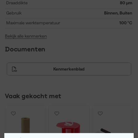
Draaddikte
80 μm
Gebruik
Binnen, Buiten
Maximale werktemperatuur
100 °C
Bekijk alle kenmerken
Documenten
Kenmerkenblad
Vaak gekocht met