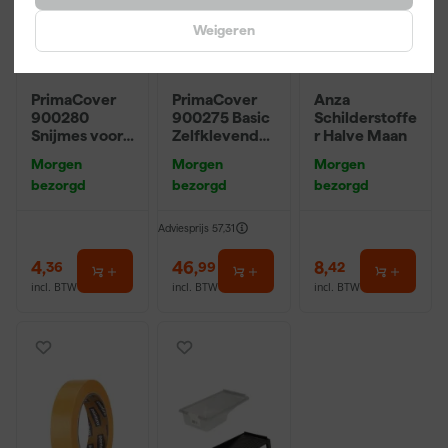
Weigeren
PrimaCover
PrimaCover
Anza
900280
900275 Basic
Schilderstoffe
Snijmes voor
Zelfklevend
r Halve Maan
folie en
Afdekvlies -
Morgen
Morgen
Morgen
afdekvlies
25 x 1m
bezorgd
bezorgd
bezorgd
Adviesprijs
57,31
4
,
46
,
8
,
36
99
42
incl. BTW
incl. BTW
incl. BTW