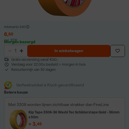
Adviesprijs
6,60
6
,
50
incl. BTW
Morgen bezorgd
In winkelwagen
Gratis verzending vanaf €50,-
Vandaag voor 22:00u besteld = morgen in huis
Retourtermijn van 30 dagen
Verfwebwinkel is Kiyoh gecertificeerd
Betere keuze
Met 3308 worden lijnen zichtbaar strakker dan FineLine
Kip Tape 3308-36 Washi Tec Schilderstape Gold - 36mm
x 50m
+
3
,
45