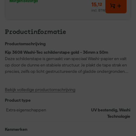
Morgen bezorgd
15
,
12
incl. BTW
Productinformatie
Productomschrijving
Kip 3608 Washi-Tec schilderstape gold - 36mm x 50m
Deze schilderstape is gemaakt van speciaal Washi-papier en valt
op door de dunne en stabiele structuur. Je plakt de tape strak en
precies, zelfs op licht gestructureerde of gladde ondergronden.
Hierdoor krijg je strakke lijnen zonder dat verf eronderdoor loopt.
De tape hecht goed, maar laat zich na gebruik gemakkelijk
Bekijk volledige productomschrijving
verwijderen zonder lijmresten achter te laten. Dankzij de hoge
temperatuurbestendigheid tot 100°C en de UV-bestendige lijm is
Product type
deze tape geschikt voor zowel binnen- als buitentoepassingen.
Ook bij langdurig gebruik blijft de tape stevig zitten zonder te
Extra eigenschappen
UV bestendig, Washi
scheuren. Dat maakt deze tape geschikt voor nauwkeurig
Technologie
afplakwerk bij schilderklussen.
Kenmerken