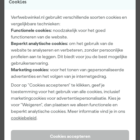
Cookies
Verfwebwinkel.nl gebruikt verschillende soorten cookies en
vergelijkbare technieken:
Functionele cookies:
noodzakelijk voor het goed
Kip 336-30
Kip Tape 335-
Kip Tape 335-
functioneren van de website.
Afdekpapier
95 Kunststof
12 Dispenser
Beperkt analytische cookies:
om het gebruik van de
Zonder Tape -
Dispenser -
voor
website te analyseren en verbeteren, zonder persoonlijke
300mm x
110mm
Afdekpapier
Morgen
Morgen
Morgen
profielen aan te leggen. Dit biedt voor jou de best mogelijke
50m
met Masking
bezorgd
bezorgd
bezorgd
Tape - 350mm
gebruikerservaring.
Marketing cookies:
voor het tonen van gepersonaliseerde
Afgelopen 30 dgn
2,02
advertenties en het volgen van je internetgedrag.
Door op "Cookies accepteren" te klikken, geef je
6
,
2
,
90
,
00
00
25
toestemming voor het gebruik van alle cookies, inclusief
incl. BTW
incl. BTW
incl. BTW
marketingcookies voor advertentiepersonalisatie. Kies je
voor "Weigeren", dan plaatsen we alleen functionele en
beperkt analytische cookies. Meer informatie vind je in ons
cookiebeleid
.
Cookies accepteren