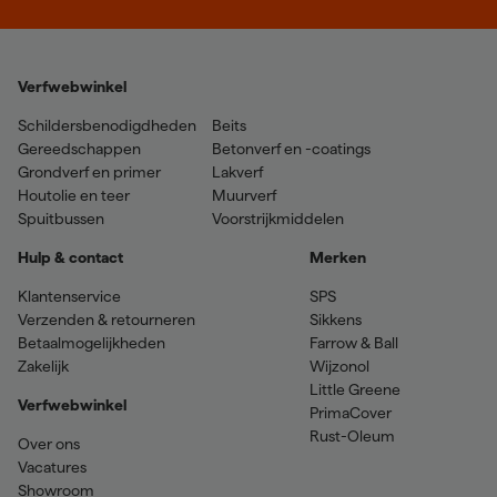
Verfwebwinkel
Schildersbenodigdheden
Beits
Gereedschappen
Betonverf en -coatings
Grondverf en primer
Lakverf
Houtolie en teer
Muurverf
Spuitbussen
Voorstrijkmiddelen
Hulp & contact
Merken
Klantenservice
SPS
Verzenden & retourneren
Sikkens
Betaalmogelijkheden
Farrow & Ball
Zakelijk
Wijzonol
Little Greene
Verfwebwinkel
PrimaCover
Rust-Oleum
Over ons
Vacatures
Showroom