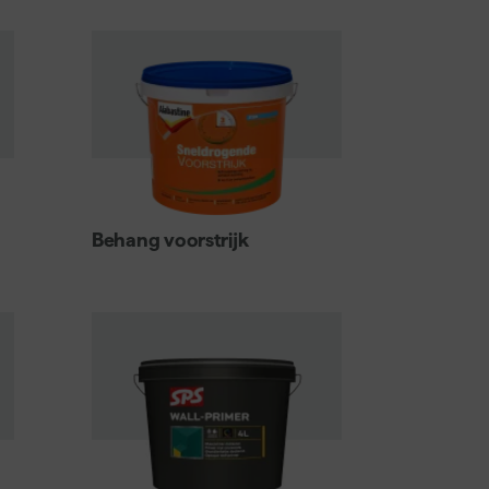
dergrond?
lderen of behangen. Op gipsplaten en gyproc is
plaksel gelijkmatig wordt opgenomen. Voor
Behang voorstrijk
of 1:10 met water). Wacht tot het middel volledig
of hoge luchtvochtigheid is een langere droogtijd