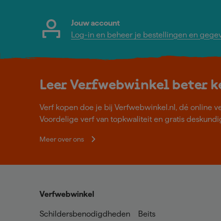
Jouw account
Log-in en beheer je bestellingen en gege
Leer Verfwebwinkel beter 
Verf kopen doe je bij Verfwebwinkel.nl, dé online v
Voordelige verf van topkwaliteit en gratis deskundig
Meer over ons
Verfwebwinkel
Schildersbenodigdheden
Beits