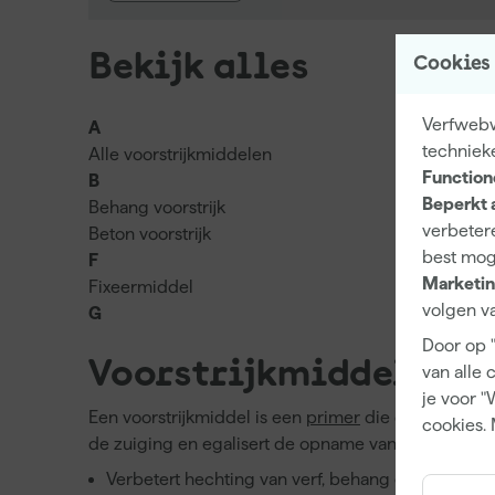
Bekijk alles
Cookies
Verfwebwi
A
techniek
Alle voorstrijkmiddelen
Function
B
Beperkt 
Behang voorstrijk
verbetere
Beton voorstrijk
best mog
F
Marketin
Fixeermiddel
volgen va
G
Door op 
Voorstrijkmiddelen
van alle 
je voor "
Een voorstrijkmiddel is een
primer
die de ondergron
cookies. 
de zuiging en egalisert de opname van de eindlaag
Verbetert hechting van verf, behang en stuc