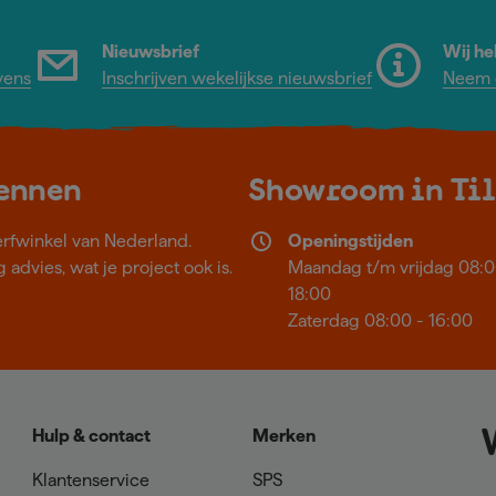
Nieuwsbrief
Wij he
vens
Inschrijven wekelijkse nieuwsbrief
Neem c
kennen
Showroom in Ti
erfwinkel van Nederland.
Openingstijden
 advies, wat je project ook is.
Maandag t/m vrijdag 08:0
18:00
Zaterdag 08:00 - 16:00
Hulp & contact
Merken
Klantenservice
SPS