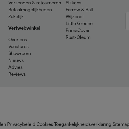
Verzenden & retourneren
Sikkens
Betaalmogelijkheden
Farrow & Ball
Zakelijk
Wijzonol
Little Greene
Verfwebwinkel
PrimaCover
Rust-Oleum
Over ons
Vacatures
Showroom
Nieuws
Advies
Reviews
den
Privacybeleid
Cookies
Toegankelijkheidsverklaring
Sitema