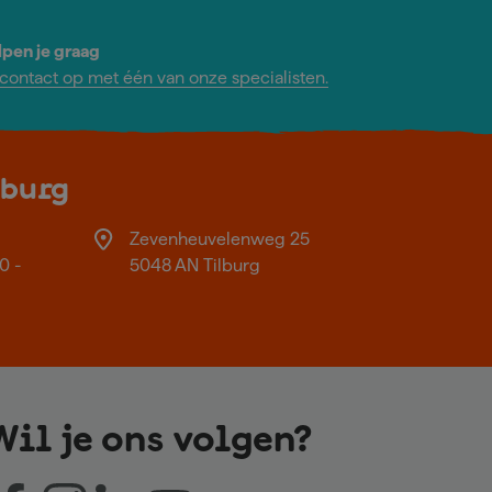
lpen je graag
ontact op met één van onze specialisten.
lburg
Zevenheuvelenweg 25
0 -
5048 AN Tilburg
Wil je ons volgen?