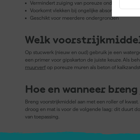
Vermindert zuiging van poreuze ondergronden
Voorkomt vlekken bij ongelijke absorptie
Geschikt voor meerdere ondergronden
Welk voorstrijkmiddel
Op stucwerk (nieuw en oud) gebruik je een waterge
een primer voor gipskarton de juiste keuze. Als b
muurverf
op poreuze muren als beton of kalkzandst
Hoe en wanneer breng 
Breng voorstrijkmiddel aan met een roller of kwast
droog en mat is voor de volgende laag: dit duurt d
van toepassing.