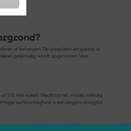
dergrond?
lderen of behangen. Op gipsplaten en gyproc is
plaksel gelijkmatig wordt opgenomen. Voor
of 1:10 met water). Wacht tot het middel volledig
of hoge luchtvochtigheid is een langere droogtijd