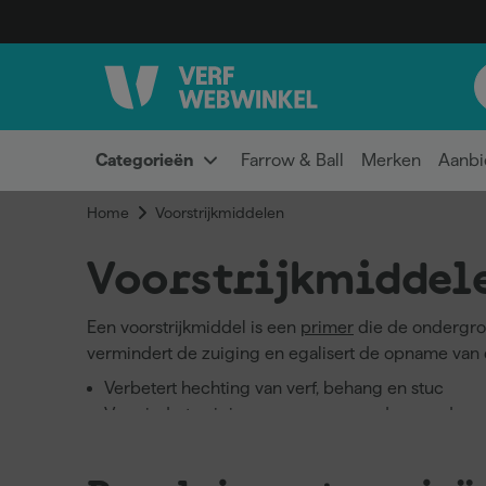
Categorieën
Farrow & Ball
Merken
Aanbi
Home
Voorstrijkmiddelen
Voorstrijkmiddel
Een voorstrijkmiddel is een
primer
die de ondergron
vermindert de zuiging en egalisert de opname van 
Verbetert hechting van verf, behang en stuc
Vermindert zuiging van poreuze ondergronden
Voorkomt vlekken bij ongelijke absorptie
Geschikt voor meerdere ondergronden