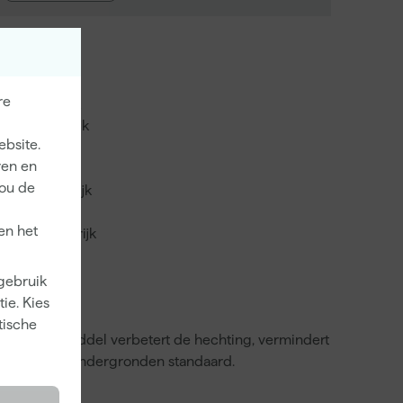
re
ma voorstrijk
kens voorstrijk
ebsite.
 voorstrijk
ren en
jou de
metal voorstrijk
en het
zonol voorstrijk
 gebruik
ie. Kies
tische
uc is. Het middel verbetert de hechting, vermindert
e of poreuze ondergronden standaard.