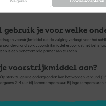
Weigeren
Cookies accepteren
 gebruik je voor welke on
dragen voorstrijkmiddel dat de zuiging verlaagt voor het schi
ehangondergrond zorgt voorstrijkmiddel ervoor dat het behang
een is een penetrerende primer aan te raden.
je voorstrijkmiddel aan?
. Op sterk zuigende ondergronden kan het worden verdund (1:5 
oorgaans 2–4 uur bij kamertemperatuur. Bij lage temperaturen 