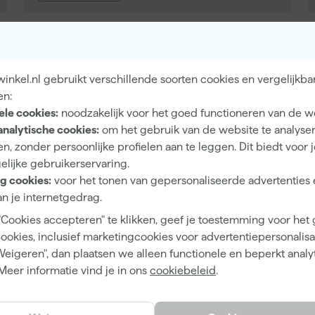
nkel.nl gebruikt verschillende soorten cookies en vergelijkba
Gipsplaat voorstrijk
Sig
en:
I
Sik
ele cookies:
noodzakelijk voor het goed functioneren van de w
Isolerende voorstrijk
SPS
analytische cookies:
om het gebruik van de website te analyse
M
T
n, zonder persoonlijke profielen aan te leggen. Dit biedt voor 
Muurverf voorstrijk
Tri
elijke gebruikerservaring.
P
W
g cookies:
voor het tonen van gepersonaliseerde advertenties 
Plafond voorstrijk
Wij
n je internetgedrag.
S
"Cookies accepteren" te klikken, geef je toestemming voor het
cookies, inclusief marketingcookies voor advertentiepersonalisat
Weigeren", dan plaatsen we alleen functionele en beperkt analy
d voorbereidt voor de afwerklaag, of dat nu verf, behang of st
Meer informatie vind je in ons
cookiebeleid
.
. Voor schilders is het gebruik van voorstrijkmiddel op nieuw