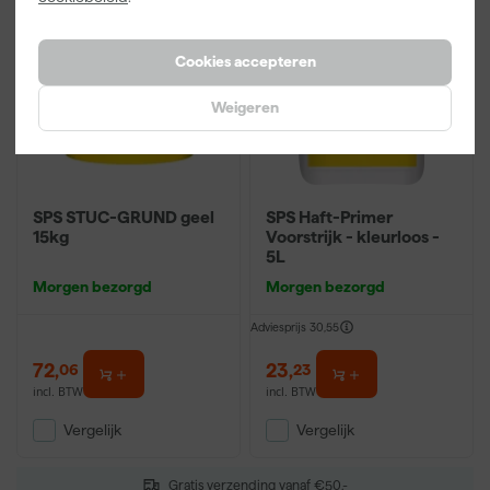
Cookies accepteren
Weigeren
SPS STUC-GRUND geel
SPS Haft-Primer
15kg
Voorstrijk - kleurloos -
5L
Morgen bezorgd
Morgen bezorgd
Adviesprijs
30,55
72
,
23
,
06
23
incl. BTW
incl. BTW
Vergelijk
Vergelijk
Gratis verzending vanaf €50,-