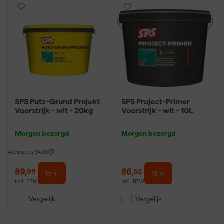
SPS Putz-Grund Projekt
SPS Project-Primer
Voorstrijk - wit - 20kg
Voorstrijk - wit - 10L
Morgen bezorgd
Morgen bezorgd
Adviesprijs
94,38
89
,
86
,
99
52
incl. BTW
incl. BTW
Vergelijk
Vergelijk