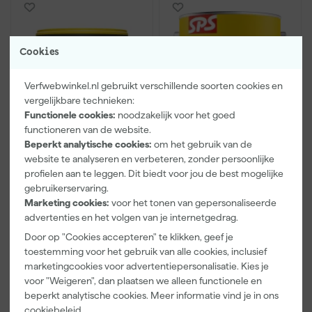
Cookies
Verfwebwinkel.nl gebruikt verschillende soorten cookies en
vergelijkbare technieken:
Functionele cookies:
noodzakelijk voor het goed
functioneren van de website.
SPS Stuc-Grund
SPS Iso-Primer XT
Beperkt analytische cookies:
om het gebruik van de
Voorstrijk voor
website te analyseren en verbeteren, zonder persoonlijke
sierpleister - geel - 5kg
profielen aan te leggen. Dit biedt voor jou de best mogelijke
Morgen bezorgd
gebruikerservaring.
Marketing cookies:
voor het tonen van gepersonaliseerde
Adviesprijs
68,88
advertenties en het volgen van je internetgedrag.
28
,
53
,
Door op "Cookies accepteren" te klikken, geef je
07
24
toestemming voor het gebruik van alle cookies, inclusief
incl. BTW
incl. BTW
marketingcookies voor advertentiepersonalisatie. Kies je
Vergelijk
Vergelijk
voor "Weigeren", dan plaatsen we alleen functionele en
beperkt analytische cookies. Meer informatie vind je in ons
cookiebeleid
.