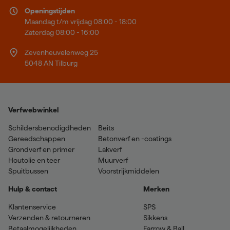
Openingstijden
Maandag t/m vrijdag 08:00 - 18:00
Zaterdag 08:00 - 16:00
Zevenheuvelenweg 25
5048 AN Tilburg
Verfwebwinkel
Schildersbenodigdheden
Beits
Gereedschappen
Betonverf en -coatings
Grondverf en primer
Lakverf
Houtolie en teer
Muurverf
Spuitbussen
Voorstrijkmiddelen
Hulp & contact
Merken
Klantenservice
SPS
Verzenden & retourneren
Sikkens
Betaalmogelijkheden
Farrow & Ball