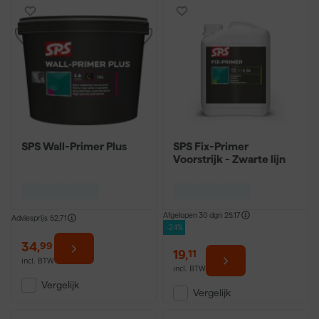
SPS Wall-Primer Plus
SPS Fix-Primer
Voorstrijk - Zwarte lijn
Afgelopen 30 dgn
25,17
Adviesprijs
52,71
-24%
34
,
99
19
,
11
incl. BTW
incl. BTW
Vergelijk
Vergelijk