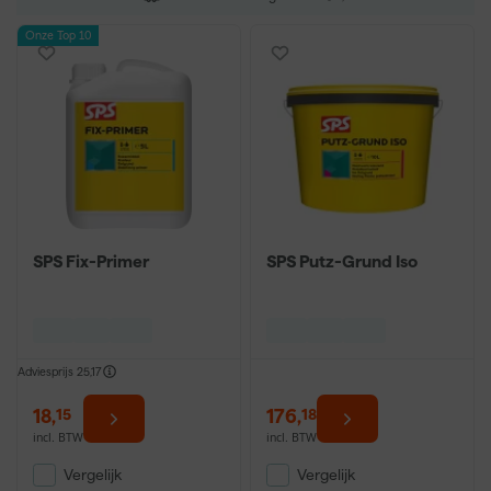
Onze Top 10
SPS Fix-Primer
SPS Putz-Grund Iso
Adviesprijs
25,17
18
,
176
,
15
18
incl. BTW
incl. BTW
Vergelijk
Vergelijk