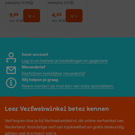
Adviesprijs
10,99
Adviesprijs
8,01
9
,
4
,
89
43
incl. BTW
incl. BTW
Jouw account
Log-in en beheer je bestellingen en gegevens
Nieuwsbrief
Inschrijven wekelijkse nieuwsbrief
Wij helpen je graag
Neem contact op met één van onze specialisten.
Leer Verfwebwinkel beter kennen
Verf kopen doe je bij Verfwebwinkel.nl, dé online verfwinkel van
Nederland. Voordelige verf van topkwaliteit en gratis deskundig
advies, wat je project ook is.