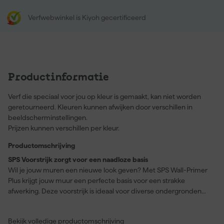
Verfwebwinkel is Kiyoh gecertificeerd
Productinformatie
Verf die speciaal voor jou op kleur is gemaakt, kan niet worden
geretourneerd. Kleuren kunnen afwijken door verschillen in
beeldscherminstellingen.
Prijzen kunnen verschillen per kleur.
Productomschrijving
SPS Voorstrijk zorgt voor een naadloze basis
Wil je jouw muren een nieuwe look geven? Met SPS Wall-Primer
Plus krijgt jouw muur een perfecte basis voor een strakke
afwerking. Deze voorstrijk is ideaal voor diverse ondergronden
zoals bestaande verflagen, beton, cement, metselwerk,
pleisterwerk en gipsplaat. Dankzij de dekkende kleur zorgt het
Bekijk volledige productomschrijving
voor een egale ondergrond, waardoor jouw gekozen verf perfect