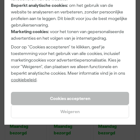
Beperkt analytische cookies:
om het gebruik van de
Adviesprijs
31,89
website te analyseren en verbeteren, zonder persoonlijke
profielen aan te leggen. Dit biedt voor jou de best mogelijke
6
,
6
,
19
,
50
99
95
gebruikerservaring.
incl. BTW
incl. BTW
incl. BTW
Marketing cookies:
voor het tonen van gepersonaliseerde
advertenties en het volgen van je internetgedrag.
Onze Top 10
Onze Top 10
Door op "Cookies accepteren" te klikken, geef je
toestemming voor het gebruik van alle cookies, inclusief
marketingcookies voor advertentiepersonalisatie. Kies je
voor "Weigeren", dan plaatsen we alleen functionele en
beperkt analytische cookies. Meer informatie vind je in ons
cookiebeleid
.
Cookies accepteren
Klingspor
Staalmeester
Anza PRO
Weigeren
Schuurblok
Patentpuntkw
Schildershand
96X123mm
ast Pro-
schoen - maat
P120
Hybrid 2020 -
8 (M)
Maandag
Maandag
Maandag
10 (2cm)
bezorgd
bezorgd
bezorgd