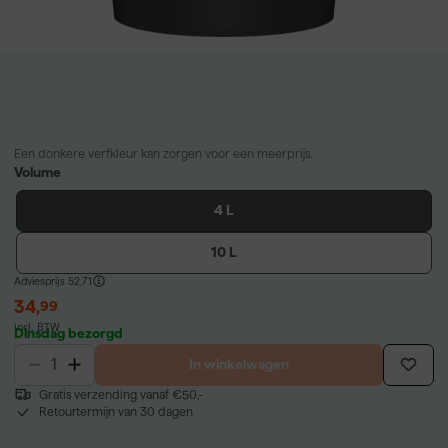
Een donkere verfkleur kan zorgen voor een meerprijs.
Volume
4 L
10 L
Adviesprijs
52,71
34
,
99
incl. BTW
Dinsdag bezorgd
In winkelwagen
Gratis verzending vanaf €50,-
Retourtermijn van 30 dagen