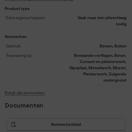
tot zijn recht komt. De SPS Voorstrijk is bovendien sneldrogend
Product type
en klaar voor overschilderen binnen slechts 6 uur. Perfect voor
een efficiënte klus! De matte finish voorkomt ongewenste glans
Extra eigenschappen
Vaak maar één afwerklaag
en maakt het geschikt voor iedere binnenruimte.
nodig
Kenmerken
Gebruik
Binnen, Buiten
Toepassing op
Bestaande verflagen, Beton,
Cement en pleisterwerk,
Gipsplaat, Metselwerk, Muren,
Pleisterwerk, Zuigende
ondergrond
Bekijk alle kenmerken
Documenten
Kenmerkenblad