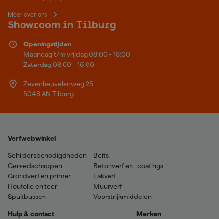
Meer over ons
Showroom in Tilburg
Openingstijden
Maandag t/m vrijdag 08:00 - 18:00
Zaterdag 08:00 - 16:00
Zevenheuvelenweg 25
5048 AN Tilburg
Verfwebwinkel
Schildersbenodigdheden
Beits
Gereedschappen
Betonverf en -coatings
Grondverf en primer
Lakverf
Houtolie en teer
Muurverf
Spuitbussen
Voorstrijkmiddelen
Hulp & contact
Merken