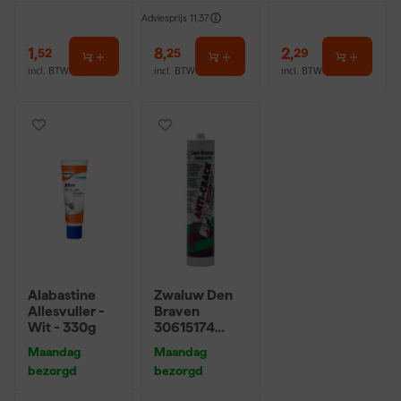
Adviesprijs
11,37
1
,
8
,
2
,
52
25
29
incl. BTW
incl. BTW
incl. BTW
Alabastine
Zwaluw Den
Allesvuller -
Braven
Wit - 330g
30615174
Acryl Anti-
Maandag
Maandag
Crack
bezorgd
bezorgd
Acrylaatkit -
Wit - 310ml