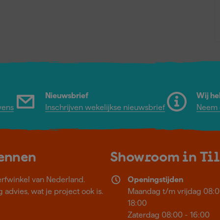
Nieuwsbrief
Wij he
vens
Inschrijven wekelijkse nieuwsbrief
Neem c
kennen
Showroom in Ti
erfwinkel van Nederland.
Openingstijden
 advies, wat je project ook is.
Maandag t/m vrijdag 08:0
18:00
Zaterdag 08:00 - 16:00