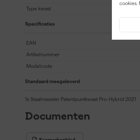
cookies. 
Type kwast
Specificaties
EAN
Artikelnummer
Modelcode
Standaard meegeleverd
1x Staalmeester Patentpuntkwast Pro-Hybrid 2021
Documenten
Kenmerkenblad