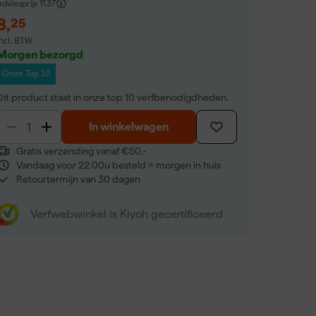
dviesprijs
11,37
8
,
25
incl. BTW
Morgen bezorgd
Onze Top 10
Dit product staat in onze top 10 verfbenodigdheden.
In winkelwagen
Gratis verzending vanaf €50,-
Vandaag voor 22:00u besteld = morgen in huis
Retourtermijn van 30 dagen
Verfwebwinkel is Kiyoh gecertificeerd