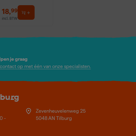
18
,
99
incl. BTW
lpen je graag
ontact op met één van onze specialisten.
lburg
Zevenheuvelenweg 25
0 -
5048 AN Tilburg