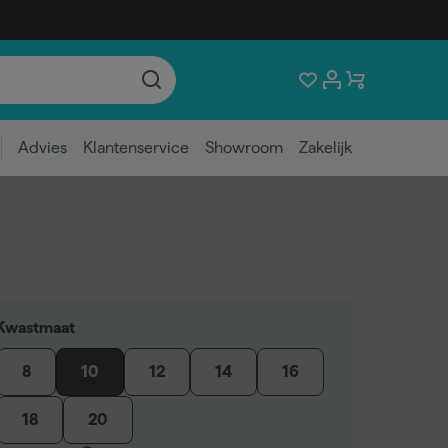
Advies
Klantenservice
Showroom
Zakelijk
Kwastmaat
8
10
12
14
16
18
20