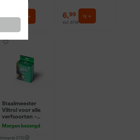
dviesprijs
31,89
19
,
6
,
95
99
incl. BTW
incl. BTW
Staalmeester
Viltrol voor alle
verfsoorten -
10cm (10st)
Morgen bezorgd
dviesprijs
27,35