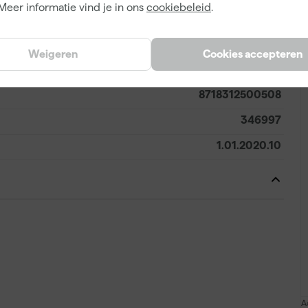
A
Meer informatie vind je in ons
cookiebeleid
.
Patentpunt kwast
Weigeren
Cookies accepteren
8718312500508
346997
1.01.2020.10
A