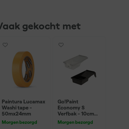
Vaak gekocht met
Paintura Lucamax
Go!Paint
Washi tape -
Economy S
50mx24mm
Verfbak - 10cm
Roller - 15 x 32 cm
Morgen bezorgd
Morgen bezorgd
+ 5 inzetbakken