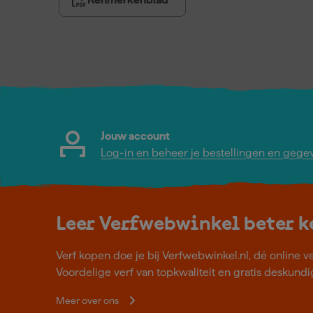
Jouw account
Log-in en beheer je bestellingen en gege
Leer Verfwebwinkel beter 
Verf kopen doe je bij Verfwebwinkel.nl, dé online v
Voordelige verf van topkwaliteit en gratis deskundig
Meer over ons