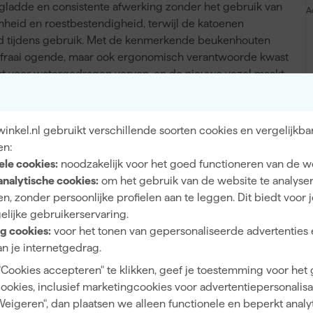
n gladde en consistente afwerking zonder het gebruik van
A
mheid en roestbestendigheid, terwijl de katoenen
id tijdens gebruik. Met de kenmerkende beukenhouten
een fraai ogende, maar ook ergonomisch verantwoorde kwast
hikt voor watergedragen verven, en de nieuwe vezel maakt
kken netjes aan te brengen. Kies voor een kwast die
ant staat voor nauwkeurig schilderwerk.
nkel.nl gebruikt verschillende soorten cookies en vergelijkba
en:
ele cookies:
noodzakelijk voor het goed functioneren van de w
Patentpuntkwast Pro-Hybrid - Serie 2020
analytische cookies:
om het gebruik van de website te analyse
n, zonder persoonlijke profielen aan te leggen. Dit biedt voor 
elijke gebruikerservaring.
g cookies:
voor het tonen van gepersonaliseerde advertenties 
n je internetgedrag.
Hybride
"Cookies accepteren" te klikken, geef je toestemming voor het
Synthetische haren
cookies, inclusief marketingcookies voor advertentiepersonalisat
Weigeren", dan plaatsen we alleen functionele en beperkt analy
10