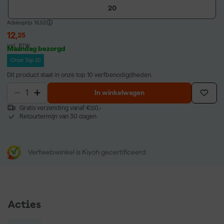
20
Adviesprijs
16,52
12
,
25
incl. BTW
Maandag bezorgd
Onze Top 10
Dit product staat in onze top 10 verfbenodigdheden.
In winkelwagen
Gratis verzending vanaf €50,-
Retourtermijn van 30 dagen
Verfwebwinkel is Kiyoh gecertificeerd
Acties