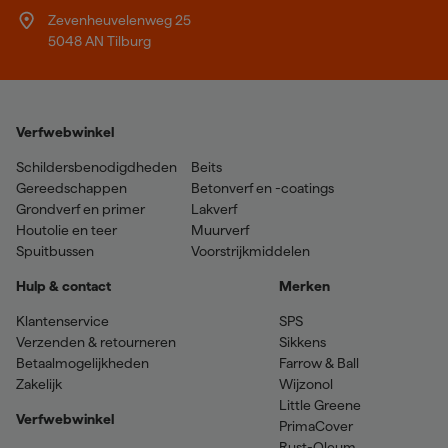
Zevenheuvelenweg 25
5048 AN Tilburg
Verfwebwinkel
Schildersbenodigdheden
Beits
Gereedschappen
Betonverf en -coatings
Grondverf en primer
Lakverf
Houtolie en teer
Muurverf
Spuitbussen
Voorstrijkmiddelen
Hulp & contact
Merken
Klantenservice
SPS
Verzenden & retourneren
Sikkens
Betaalmogelijkheden
Farrow & Ball
Zakelijk
Wijzonol
Little Greene
Verfwebwinkel
PrimaCover
Rust-Oleum