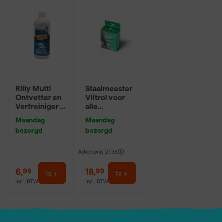
Rilly Multi
Staalmeester
Ontvetter en
Viltrol voor
Verfreiniger –
alle
0,5L
verfsoorten -
Maandag
Maandag
10cm (10st)
bezorgd
bezorgd
Adviesprijs
27,35
6
,
18
,
99
99
incl. BTW
incl. BTW