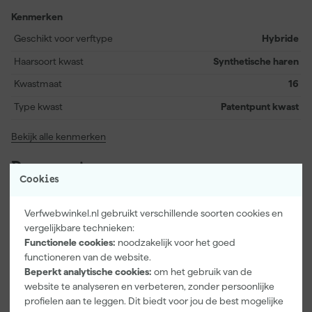
nieuwe vezel maakt het daarnaast gemakkelijker om ook
synthetische lakken netjes aan te brengen. Kies voor een kwast
Kenmerken
die geschikt is voor verschillende toepassingen en garant staat
Geschikt voor verftype
Hybride
voor nauwkeurig schilderwerk.
Haarsoort kwast
Synthetische haren
Kwastmaat
16
Type kwast
Patentpunt kwast
Bekijk alle kenmerken
Documenten
Cookies
Kenmerkenblad
Verfwebwinkel.nl gebruikt verschillende soorten cookies en
vergelijkbare technieken:
Functionele cookies:
noodzakelijk voor het goed
functioneren van de website.
Beperkt analytische cookies:
om het gebruik van de
Vaak gekocht met
website te analyseren en verbeteren, zonder persoonlijke
profielen aan te leggen. Dit biedt voor jou de best mogelijke