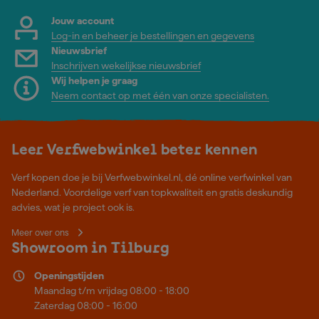
Jouw account
Log-in en beheer je bestellingen en gegevens
Nieuwsbrief
Inschrijven wekelijkse nieuwsbrief
Wij helpen je graag
Neem contact op met één van onze specialisten.
Leer Verfwebwinkel beter kennen
Verf kopen doe je bij Verfwebwinkel.nl, dé online verfwinkel van
Nederland. Voordelige verf van topkwaliteit en gratis deskundig
advies, wat je project ook is.
Meer over ons
Showroom in Tilburg
Openingstijden
Maandag t/m vrijdag 08:00 - 18:00
Zaterdag 08:00 - 16:00