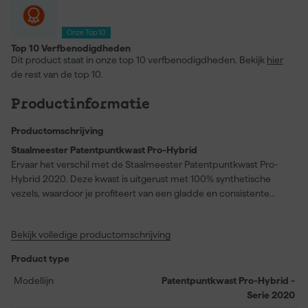
Onze Top 10
Top 10 Verfbenodigdheden
Dit product staat in onze top 10 verfbenodigdheden. Bekijk
hier
de rest van de top 10.
Productinformatie
Productomschrijving
Staalmeester Patentpuntkwast Pro-Hybrid
Ervaar het verschil met de Staalmeester Patentpuntkwast Pro-
Hybrid 2020. Deze kwast is uitgerust met 100% synthetische
vezels, waardoor je profiteert van een gladde en consistente
afwerking zonder het gebruik van varkenshaar. De Inox bus staat
garant voor duurzaamheid en roestbestendigheid, terwijl de
Bekijk volledige productomschrijving
katoenen touwwoeling zorgt voor optimale grip en stevigheid
tijdens gebruik. Met de kenmerkende beukenhouten steel in
Product type
Staalmeester kleuren heb je niet alleen een fraai ogende, maar
ook ergonomisch verantwoorde kwast in handen. De Pro-Hybrid
Modellijn
Patentpuntkwast Pro-Hybrid -
2020 is bij uitstek geschikt voor watergedragen verven, en de
Serie 2020