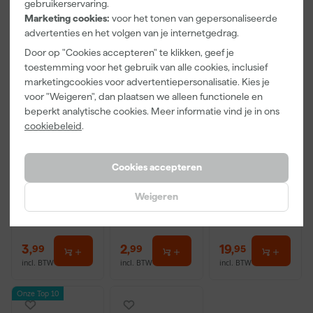
gebruikerservaring.
Marketing cookies:
voor het tonen van gepersonaliseerde
advertenties en het volgen van je internetgedrag.
Door op "Cookies accepteren" te klikken, geef je
toestemming voor het gebruik van alle cookies, inclusief
marketingcookies voor advertentiepersonalisatie. Kies je
voor "Weigeren", dan plaatsen we alleen functionele en
beperkt analytische cookies. Meer informatie vind je in ons
cookiebeleid
.
Paintura
Go!Paint
Anza PRO
Lucamax
Economy S
Muurverfset
Washi tape -
Verfbak -
MICMEX set
Cookies accepteren
50mx24mm
10cm Roller -
6-delig
Maandag
Maandag
Maandag
15 x 32 cm + 5
bezorgd
bezorgd
bezorgd
inzetbakken
Weigeren
Adviesprijs
6,00
Adviesprijs
31,89
3
,
2
,
19
,
99
99
95
incl. BTW
incl. BTW
incl. BTW
Onze Top 10