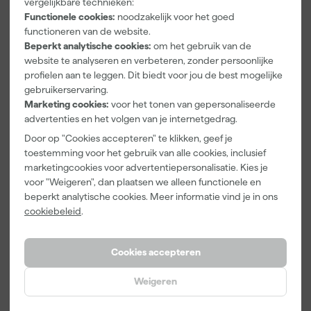
vergelijkbare technieken:
3308-24
Ontvetter en
Muurverfset
Functionele cookies:
noodzakelijk voor het goed
Washi Tec
Verfreiniger –
MICMEX set
functioneren van de website.
Schilderstape
0,5L
6-delig
Morgen
Morgen
Morgen
Beperkt analytische cookies:
om het gebruik van de
Gold - 24mm
bezorgd
bezorgd
bezorgd
website te analyseren en verbeteren, zonder persoonlijke
x 50m
profielen aan te leggen. Dit biedt voor jou de best mogelijke
gebruikerservaring.
Adviesprijs
31,89
Marketing cookies:
voor het tonen van gepersonaliseerde
6
,
6
,
19
,
50
99
95
advertenties en het volgen van je internetgedrag.
incl. BTW
incl. BTW
incl. BTW
Door op "Cookies accepteren" te klikken, geef je
toestemming voor het gebruik van alle cookies, inclusief
Onze Top 10
marketingcookies voor advertentiepersonalisatie. Kies je
voor "Weigeren", dan plaatsen we alleen functionele en
beperkt analytische cookies. Meer informatie vind je in ons
cookiebeleid
.
Cookies accepteren
Weigeren
Klingspor
Staalmeester
Anza PRO