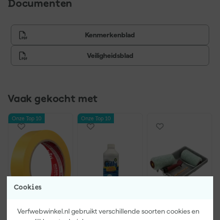
Documenten
Kenmerkenblad
Veiligheidsblad
Vaak gekocht met
Onze Top 10
Onze Top 10
Cookies
Verfwebwinkel.nl gebruikt verschillende soorten cookies en
Kip Tape
Rilly Multi
Anza PRO