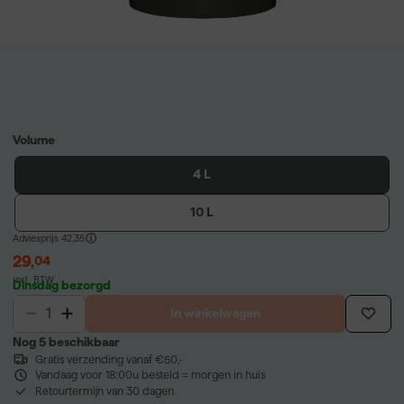
Volume
4 L
10 L
Adviesprijs
42,35
29
,
04
incl. BTW
Dinsdag bezorgd
In winkelwagen
Nog 5 beschikbaar
Gratis verzending vanaf €50,-
Vandaag voor 18:00u besteld = morgen in huis
Retourtermijn van 30 dagen