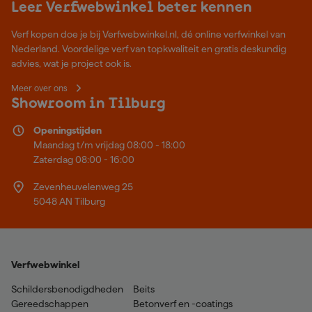
Leer Verfwebwinkel beter kennen
Verf kopen doe je bij Verfwebwinkel.nl, dé online verfwinkel van
Nederland. Voordelige verf van topkwaliteit en gratis deskundig
advies, wat je project ook is.
Meer over ons
Showroom in Tilburg
Openingstijden
Maandag t/m vrijdag 08:00 - 18:00
Zaterdag 08:00 - 16:00
Zevenheuvelenweg 25
5048 AN Tilburg
Verfwebwinkel
Schildersbenodigdheden
Beits
Gereedschappen
Betonverf en -coatings