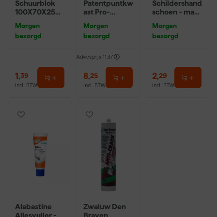
Schuurblok
Patentpuntkw
Schildershand
100X70X25m
ast Pro-
schoen - maat
m Sk 500
Hybrid 2020 -
8 (M)
Morgen
Morgen
Morgen
P220
10 (2cm)
bezorgd
bezorgd
bezorgd
Adviesprijs
11,37
1
,
8
,
2
,
39
25
29
incl. BTW
incl. BTW
incl. BTW
Alabastine
Zwaluw Den
Allesvuller -
Braven