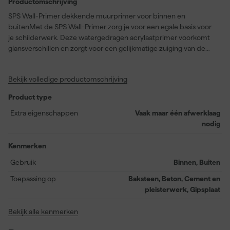
Productomschrijving
SPS Wall-Primer dekkende muurprimer voor binnen en
buitenMet de SPS Wall-Primer zorg je voor een egale basis voor
je schilderwerk. Deze watergedragen acrylaatprimer voorkomt
glansverschillen en zorgt voor een gelijkmatige zuiging van de
ondergrond. Daardoor hecht de eindlaag beter en heb je vaak
aan één laag muurverf genoeg. Je gebruikt deze primer op licht
Bekijk volledige productomschrijving
zuigende minerale ondergronden zoals cement, gipsplaat of
beton, maar ook op bestaande verflagen. Het product is
Product type
waterverdunbaar, oplosmiddelvrij en reukarm, wat prettig werkt
in gesloten ruimtes. Binnen een uur is het oppervlak stofdroog en
Extra eigenschappen
Vaak maar één afwerklaag
na vier tot zes uur kun je al verder met afwerken. Ideaal voor
nodig
zowel binnen- als buitentoepassingen.
Kenmerken
Let op: de kleur van de Wall-Primer valt altijd lichter uit. Dit is
Gebruik
Binnen, Buiten
gedaan zodat je makkelijk kunt zien waar je bent gebleven. Bij de
afwerklaag heb je hier helemaal geen last meer van.
Toepassing op
Baksteen, Beton, Cement en
pleisterwerk, Gipsplaat
Bekijk alle kenmerken