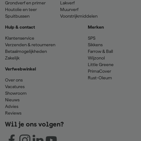
Grondverf en primer
Lakverf
Houtolie en teer
Muurverf
Spuitbussen
Voorstrijkmiddelen
Hulp & contact
Merken
Klantenservice
SPS
Verzenden & retourneren
Sikkens
Betaalmogelijkheden
Farrow & Ball
Zakelijk
Wijzonol
Little Greene
Verfwebwinkel
PrimaCover
Rust-Oleum
Over ons
Vacatures
Showroom
Nieuws
Advies
Reviews
Wil je ons volgen?