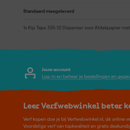
Standaard meegeleverd
1x Kip Tape 335-12 Dispenser voor Afdekpapier me
Jouw account
Log-in en beheer je bestellingen en gege
Leer Verfwebwinkel beter 
Verf kopen doe je bij Verfwebwinkel.nl, dé online v
Voordelige verf van topkwaliteit en gratis deskundig