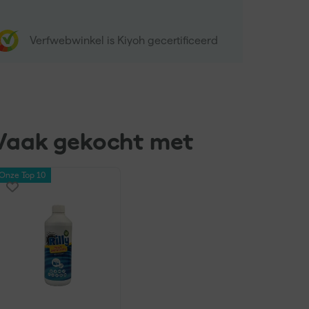
Verfwebwinkel is Kiyoh gecertificeerd
Vaak gekocht met
Onze Top 10