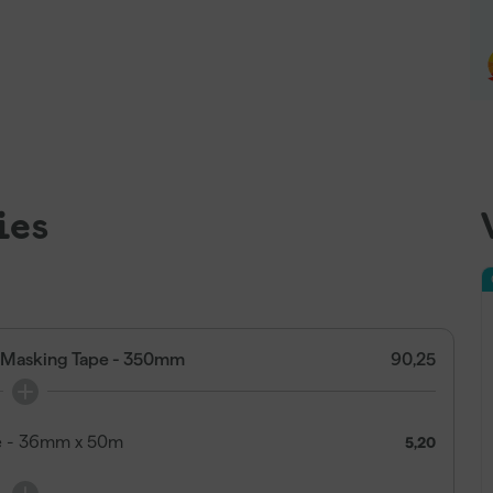
ies
t Masking Tape - 350mm
90,25
pe - 36mm x 50m
5,20