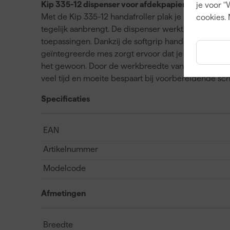
Kip 335-12 dispenser voor afdekpapier met maski
je voor "
Met de Kip 335-12 handafroller plak je snel en netj
cookies. 
tegelijk aanbrengt. De dispenser werkt met allerlei
toepassingen. Dankzij de softgrip handgreep ligt hij 
geïntegreerde mes zorgt ervoor dat je het papier m
het gewoon. Door de werkbreedte van 350 millimete
veel tijd en moeite bespaart bij voorbereidende sch
Specificaties
EAN
Artikelnummer
Modelcode
Afmetingen
Breedte