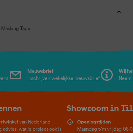
t Masking Tape
Nieuwsbrief
Wij he
vens
Inschrijven wekelijkse nieuwsbrief
Neem c
kennen
Showroom in Ti
erfwinkel van Nederland.
Openingstijden
 advies, wat je project ook is.
Maandag t/m vrijdag 08:0