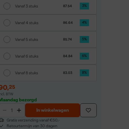
Vanaf 3 stuks
87.54
3
%
Vanaf 4 stuks
86.64
4
%
Vanaf 5 stuks
85.74
5
%
Vanaf 6 stuks
84.84
6
%
Vanaf 8 stuks
83.03
8
%
90
,
25
incl. BTW
Maandag bezorgd
In winkelwagen
Gratis verzending vanaf €50,-
Retourtermijn van 30 dagen