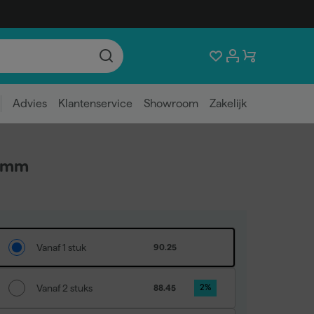
Advies
Klantenservice
Showroom
Zakelijk
50mm
Vanaf 1 stuk
90.25
Vanaf 2 stuks
88.45
2
%