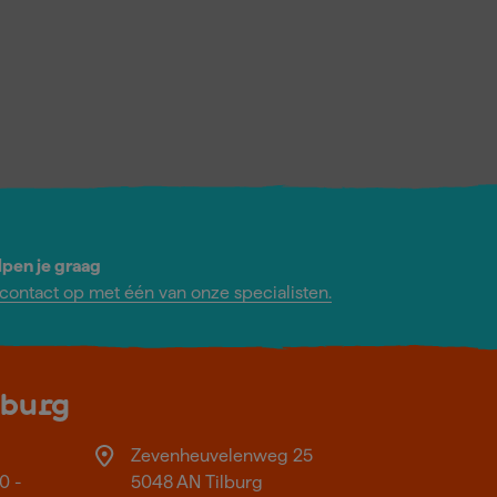
lpen je graag
ontact op met één van onze specialisten.
lburg
Zevenheuvelenweg 25
0 -
5048 AN Tilburg