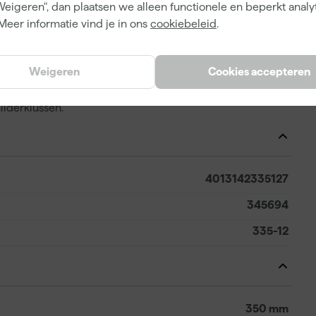
ng tape - 350mm
Weigeren", dan plaatsen we alleen functionele en beperkt analy
es muren of plafonds af, waarbij je tape en afdekpapier
Meer informatie vind je in ons
cookiebeleid
.
 soorten tape, wat hem geschikt maakt voor verschillende
comfortabel in je hand, zelfs als je langere tijd werkt. Het
Weigeren
Cookies accepteren
akkelijk afscheurt, en wanneer het bot wordt, vervang je
r dek je in één beweging een ruime strook af, wat je
ilderklussen.
4013142335127
345694
335-12
350 mm