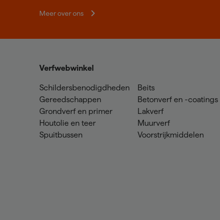
Meer over ons
Verfwebwinkel
Schildersbenodigdheden
Beits
Gereedschappen
Betonverf en -coatings
Grondverf en primer
Lakverf
Houtolie en teer
Muurverf
Spuitbussen
Voorstrijkmiddelen