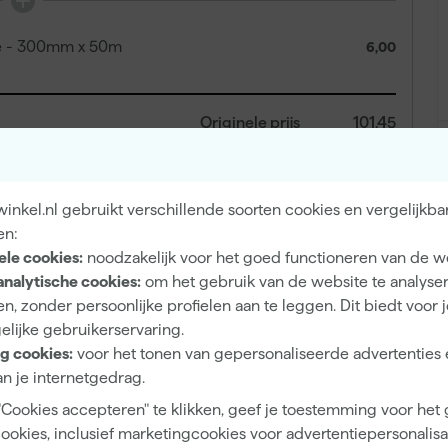
pe - 300mm x 50m
6,00
Originele prijs
101,45
nkel.nl gebruikt verschillende soorten cookies en vergelijkba
100
,
33
en:
incl. BTW
ele cookies:
noodzakelijk voor het goed functioneren van de w
analytische cookies:
om het gebruik van de website te analyse
n, zonder persoonlijke profielen aan te leggen. Dit biedt voor 
elijke gebruikerservaring.
g cookies:
voor het tonen van gepersonaliseerde advertenties 
n je internetgedrag.
"Cookies accepteren" te klikken, geef je toestemming voor het
cookies, inclusief marketingcookies voor advertentiepersonalisat