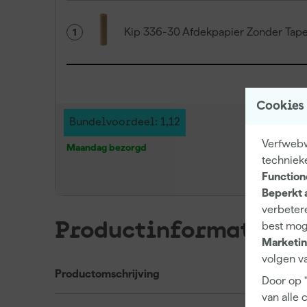
Kip 336-30 Afdekpapier Zonder Ta
1
Cookies
Bundelvoordeel: 1,12
Verfwebwi
Maandag bezorgd
techniek
Function
Beperkt 
verbetere
Productinformatie
best mog
Marketin
volgen va
Productomschrijving
Door op 
van alle 