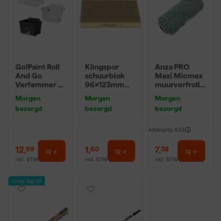
Go!Paint Roll
Klingspor
Anza PRO
And Go
schuurblok
Maxi Micmex
Verfemmer -
96x123mm
muurverfrolle
25cm Roller -
P220
r - 18cm
Morgen
Morgen
Morgen
10L + 5
bezorgd
bezorgd
bezorgd
Inzetemmers
en deksel
Adviesprijs
8,53
12
,
1
,
7
,
99
60
38
incl. BTW
incl. BTW
incl. BTW
Onze Top 10