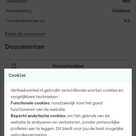
formule ook tegen doorslag van lichte verontreinigingen.
Glansgraad
Mat
Stofdroog na circa 1 uur, overschilderbaar na 6 uur. Als onderdeel
Kleurdekking
Dekkend
van het Sikkens Ecosure-assortiment voldoet deze verf aan de
hoogste milieunormen, zonder in te leveren op prestaties. Een
Overschilderbaar na
6 h
favoriet onder professionals – en dat is niet voor niets.
Bekijk alle kenmerken
Documenten
Kenmerkenblad
Cookies
Veiligheidsblad
Verfwebwinkel.nl gebruikt verschillende soorten cookies en
vergelijkbare technieken:
Functionele cookies:
noodzakelijk voor het goed
Vaak gekocht met
functioneren van de website.
Beperkt analytische cookies:
om het gebruik van de
website te analyseren en verbeteren, zonder persoonlijke
profielen aan te leggen. Dit biedt voor jou de best mogelijke
gebruikerservaring.