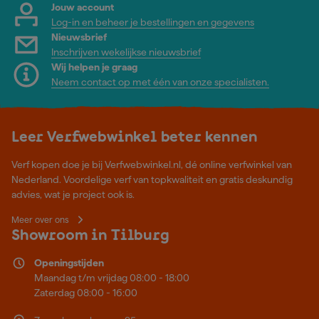
Jouw account
Log-in en beheer je bestellingen en gegevens
Nieuwsbrief
Inschrijven wekelijkse nieuwsbrief
Wij helpen je graag
Neem contact op met één van onze specialisten.
Leer Verfwebwinkel beter kennen
Verf kopen doe je bij Verfwebwinkel.nl, dé online verfwinkel van
Nederland. Voordelige verf van topkwaliteit en gratis deskundig
advies, wat je project ook is.
Meer over ons
Showroom in Tilburg
Openingstijden
Maandag t/m vrijdag 08:00 - 18:00
Zaterdag 08:00 - 16:00