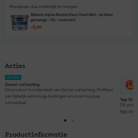
Afwasbaar, dus makkelijk te reinigen
Sikkens Alpha Rezisto Easy Clean Mat - op kleur
gemengd - 10L - muurverf
-1
,
00
Acties
Top deal
Zomer vol korting
Dit product is onderdeel van Zomer vol korting. Profiteer
van tijdelijk extra hoge kortingen en scoor nu jouw
Top 10 M
zomerdeal.
Dit produ
hier
de re
Productinformatie