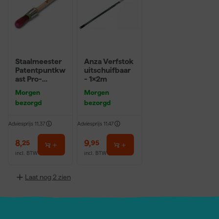
Staalmeester
Anza Verfstok
Patentpuntkw
uitschuifbaar
ast Pro-
- 1x2m
Hybrid 2020 -
Morgen
Morgen
10 (2cm)
bezorgd
bezorgd
Adviesprijs
11,37
Adviesprijs
11,47
8
,
9
,
25
95
incl. BTW
incl. BTW
Laat nog 2 zien