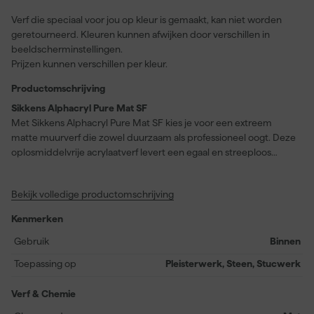
Verf die speciaal voor jou op kleur is gemaakt, kan niet worden
geretourneerd. Kleuren kunnen afwijken door verschillen in
beeldscherminstellingen.
Prijzen kunnen verschillen per kleur.
Productomschrijving
Sikkens Alphacryl Pure Mat SF
Met Sikkens Alphacryl Pure Mat SF kies je voor een extreem
matte muurverf die zowel duurzaam als professioneel oogt. Deze
oplosmiddelvrije acrylaatverf levert een egaal en streeploos
resultaat, zelfs bij invallend strijklicht, en is dankzij de lange open
tijd eenvoudig te verwerken met roller of kwast – verspuiten is
Bekijk volledige productomschrijving
niet mogelijk. Ideaal voor renovatieprojecten of afwerking van
muren in woonruimtes, kantoren en openbare gebouwen. De
Kenmerken
verf is geschikt voor uiteenlopende ondergronden zoals
pleisterwerk, beton, metselwerk en glasweefsel en biedt
Gebruik
Binnen
uitstekende dekking met een rendement van 8 tot 12 m² per liter.
Toepassing op
Pleisterwerk, Steen, Stucwerk
Door de schrobvastheid (klasse 1) en weerstand tegen opglanzen
is deze muurverf perfect schoon te maken, zonder dat je de
Verf & Chemie
matte uitstraling aantast. Daarbij werkt de licht isolerende