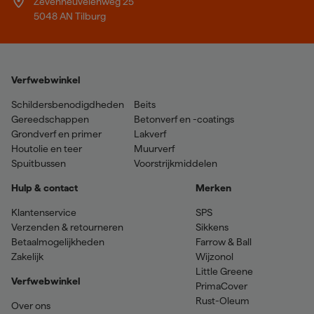
Zevenheuvelenweg 25
5048 AN Tilburg
Verfwebwinkel
Schildersbenodigdheden
Beits
Gereedschappen
Betonverf en -coatings
Grondverf en primer
Lakverf
Houtolie en teer
Muurverf
Spuitbussen
Voorstrijkmiddelen
Hulp & contact
Merken
Klantenservice
SPS
Verzenden & retourneren
Sikkens
Betaalmogelijkheden
Farrow & Ball
Zakelijk
Wijzonol
Little Greene
Verfwebwinkel
PrimaCover
Rust-Oleum
Over ons