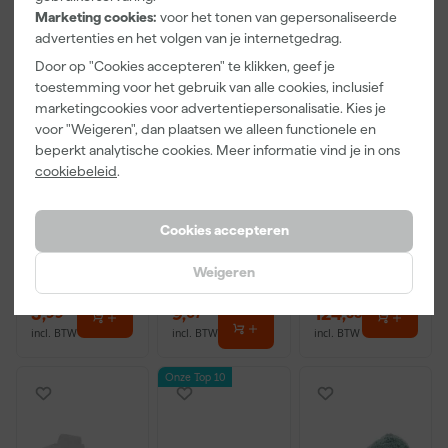
Marketing cookies:
voor het tonen van gepersonaliseerde
advertenties en het volgen van je internetgedrag.
Door op "Cookies accepteren" te klikken, geef je
toestemming voor het gebruik van alle cookies, inclusief
marketingcookies voor advertentiepersonalisatie. Kies je
voor "Weigeren", dan plaatsen we alleen functionele en
Paintura
Kip Tape
Sikkens Alpha
beperkt analytische cookies. Meer informatie vind je in ons
Lucamax
3888-27
Superfix - 10L
cookiebeleid
.
Washi tape -
Masker met
50mx24mm
Washi Tape -
Morgen
Morgen
Morgen
2,7 x 20m
Cookies accepteren
bezorgd
bezorgd
bezorgd
Afgelopen 30 dgn
10,39
Weigeren
Adviesprijs
6,00
Adviesprijs
176,99
-12%
3
,
9
,
124
,
99
07
58
incl. BTW
incl. BTW
incl. BTW
Onze Top 10