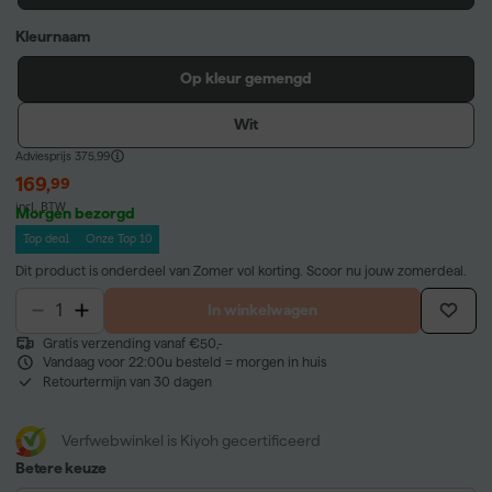
Kleurnaam
Op kleur gemengd
Wit
Adviesprijs
375,99
169
,
99
incl. BTW
Morgen bezorgd
Top deal
Onze Top 10
Dit product is onderdeel van Zomer vol korting. Scoor nu jouw zomerdeal.
In winkelwagen
Gratis verzending vanaf €50,-
Vandaag voor 22:00u besteld = morgen in huis
Retourtermijn van 30 dagen
Verfwebwinkel is Kiyoh gecertificeerd
Betere keuze