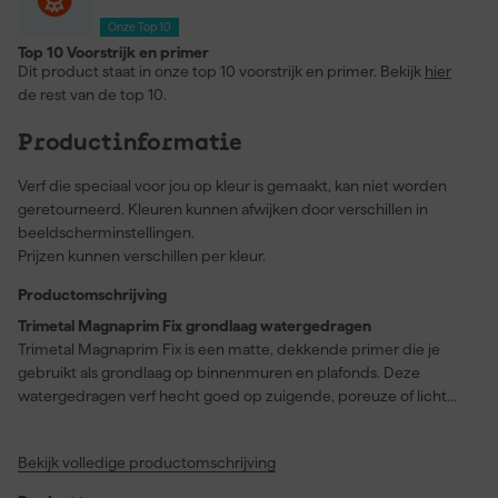
Onze Top 10
Top 10 Voorstrijk en primer
Dit product staat in onze top 10 voorstrijk en primer. Bekijk
hier
de rest van de top 10.
Productinformatie
Verf die speciaal voor jou op kleur is gemaakt, kan niet worden
geretourneerd. Kleuren kunnen afwijken door verschillen in
beeldscherminstellingen.
Prijzen kunnen verschillen per kleur.
Productomschrijving
Trimetal Magnaprim Fix grondlaag watergedragen
Trimetal Magnaprim Fix is een matte, dekkende primer die je
gebruikt als grondlaag op binnenmuren en plafonds. Deze
watergedragen verf hecht goed op zuigende, poreuze of licht
poederende ondergronden zoals beton, pleisterwerk,
cementvezelplaten en metselwerk. Hij zorgt voor een
Bekijk volledige productomschrijving
gelijkmatige zuiging en voorkomt doffe plekken in de uiteindelijke
afwerklaag. Daardoor verhoog je met deze primer de dekking van