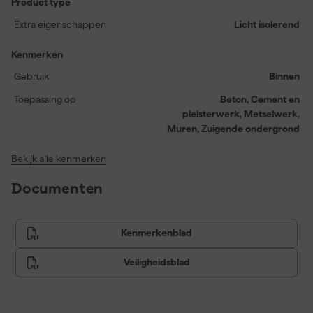
Product type
je muurverf en bereik je een netter resultaat. Magnaprim Fix is
ook vlekisolerend en fixerend, en geschikt voor verspuiten.
Extra eigenschappen
Licht isolerend
Bovendien beschikt de verf over een EU Ecolabel, wat bijdraagt
aan een duurzamer schilderproject.
Kenmerken
Gebruik
Binnen
Toepassing op
Beton, Cement en
pleisterwerk, Metselwerk,
Muren, Zuigende ondergrond
Bekijk alle kenmerken
Documenten
Kenmerkenblad
Veiligheidsblad