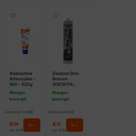
Alabastine
Zwaluw Den
Allesvuller -
Braven
Wit - 330g
30615174
Acryl Anti-
Morgen
Morgen
Crack
bezorgd
bezorgd
Acrylaatkit -
Wit - 310ml
Adviesprijs
10,99
Adviesprijs
8,01
9
,
4
,
89
51
incl. BTW
incl. BTW