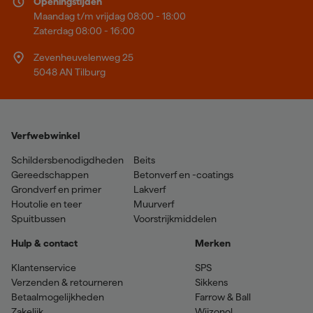
Openingstijden
Maandag t/m vrijdag 08:00 - 18:00
Zaterdag 08:00 - 16:00
Zevenheuvelenweg 25
5048 AN Tilburg
Verfwebwinkel
Schildersbenodigdheden
Beits
Gereedschappen
Betonverf en -coatings
Grondverf en primer
Lakverf
Houtolie en teer
Muurverf
Spuitbussen
Voorstrijkmiddelen
Hulp & contact
Merken
Klantenservice
SPS
Verzenden & retourneren
Sikkens
Betaalmogelijkheden
Farrow & Ball
Zakelijk
Wijzonol