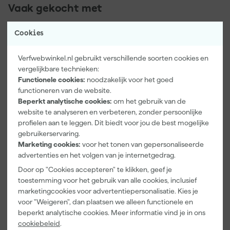
Vaak gekocht met
Onze Top 10
Cookies
Verfwebwinkel.nl gebruikt verschillende soorten cookies en
vergelijkbare technieken:
Functionele cookies:
noodzakelijk voor het goed
functioneren van de website.
Beperkt analytische cookies:
om het gebruik van de
website te analyseren en verbeteren, zonder persoonlijke
profielen aan te leggen. Dit biedt voor jou de best mogelijke
gebruikerservaring.
Paintura
Rilly Multi
Anza PRO
Lucamax
Ontvetter en
Muurverfset
Marketing cookies:
voor het tonen van gepersonaliseerde
Washi tape -
Verfreiniger –
MICMEX set
advertenties en het volgen van je internetgedrag.
50mx24mm
0,5L
6-delig
Morgen
Morgen
Morgen
Door op "Cookies accepteren" te klikken, geef je
bezorgd
bezorgd
bezorgd
toestemming voor het gebruik van alle cookies, inclusief
marketingcookies voor advertentiepersonalisatie. Kies je
Adviesprijs
6,00
Adviesprijs
31,89
voor "Weigeren", dan plaatsen we alleen functionele en
beperkt analytische cookies. Meer informatie vind je in ons
3
,
6
,
19
,
99
99
95
cookiebeleid
.