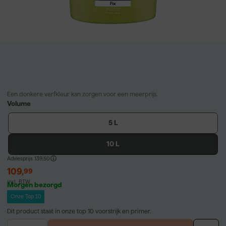
Een donkere verfkleur kan zorgen voor een meerprijs.
Volume
5 L
10 L
Adviesprijs
139,50
109
,
99
incl. BTW
Morgen bezorgd
Onze Top 10
Dit product staat in onze top 10 voorstrijk en primer.