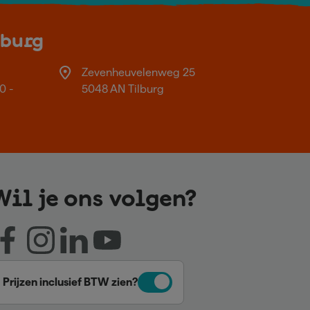
lburg
Zevenheuvelenweg 25
0 -
5048 AN Tilburg
Wil je ons volgen?
Prijzen inclusief BTW zien?