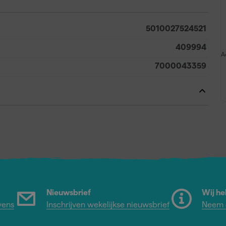
5010027524521
409994
A
7000043359
Nieuwsbrief
Wij he
vens
Inschrijven wekelijkse nieuwsbrief
Neem c