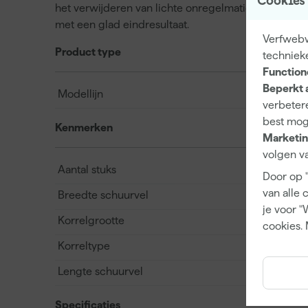
Cookies
het verwijderen van lichte onregelmatigheden zoal
met een glad eindresultaat.
Verfwebwi
Product type
techniek
Function
Beperkt 
Modellijn
verbetere
best mog
Kenmerken
Marketin
volgen va
Aantal stuks
Door op 
van alle 
Breedte schuurvel
je voor "
Korrelgrootte
cookies. 
Korreltype
Lengte schuurvel
Specificaties