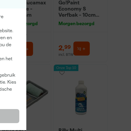
Paintura Lucamax
Go!Paint
Washi tape -
Economy S
50mx24mm
Verfbak - 10cm
re
Roller - 15 x 32 cm
Morgen bezorgd
Morgen bezorgd
+ 5 inzetbakken
ebsite.
dviesprijs
6,00
ren en
jou de
3
,
2
,
99
99
incl. BTW
incl. BTW
en het
Onze Top 10
 gebruik
ie. Kies
tische
Anza PRO
Rilly Multi