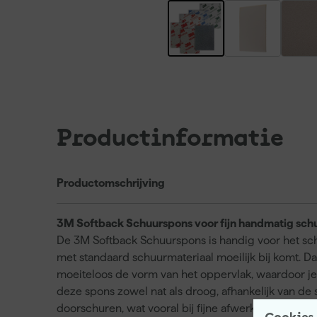
Productinformatie
Productomschrijving
3M Softback Schuurspons voor fijn handmatig sc
De 3M Softback Schuurspons is handig voor het sch
met standaard schuurmateriaal moeilijk bij komt. Da
moeiteloos de vorm van het oppervlak, waardoor je
deze spons zowel nat als droog, afhankelijk van de s
doorschuren, wat vooral bij fijne afwerkingen belang