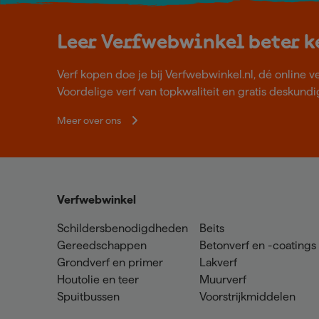
Leer Verfwebwinkel beter 
Verf kopen doe je bij Verfwebwinkel.nl, dé online v
Voordelige verf van topkwaliteit en gratis deskundig
Meer over ons
Verfwebwinkel
Schildersbenodigdheden
Beits
Gereedschappen
Betonverf en -coatings
Grondverf en primer
Lakverf
Houtolie en teer
Muurverf
Spuitbussen
Voorstrijkmiddelen