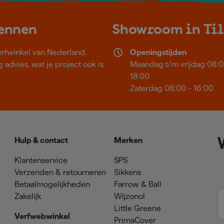
kennen
Showroom in Ti
erfwinkel van Nederland.
Openingstijden
 advies, wat je project ook is.
Maandag t/m vrijdag 08:0
18:00
Zaterdag 08:00 - 16:00
Hulp & contact
Merken
Klantenservice
SPS
Verzenden & retourneren
Sikkens
Betaalmogelijkheden
Farrow & Ball
Zakelijk
Wijzonol
Little Greene
Verfwebwinkel
PrimaCover