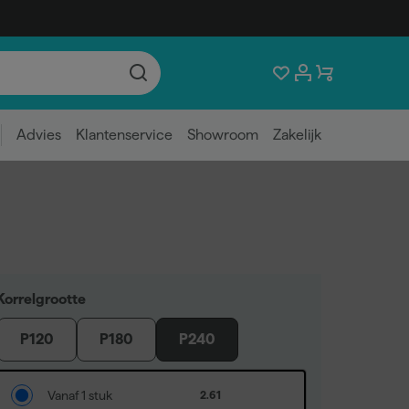
Advies
Klantenservice
Showroom
Zakelijk
Korrelgrootte
P120
P180
P240
Vanaf 1 stuk
2.61