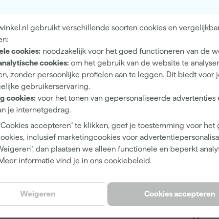
s fingermarks. Perfect voor nauwkeurige schuurklussen
nkel.nl gebruikt verschillende soorten cookies en vergelijkba
en:
ele cookies:
noodzakelijk voor het goed functioneren van de w
A
analytische cookies:
om het gebruik van de website te analyse
Softback
n, zonder persoonlijke profielen aan te leggen. Dit biedt voor 
elijke gebruikerservaring.
g cookies:
voor het tonen van gepersonaliseerde advertenties 
n je internetgedrag.
1
"Cookies accepteren" te klikken, geef je toestemming voor het
cookies, inclusief marketingcookies voor advertentiepersonalisat
115 mm
Weigeren", dan plaatsen we alleen functionele en beperkt analy
P240
Meer informatie vind je in ons
cookiebeleid
.
Fijn
140 mm
Weigeren
Cookies accepteren