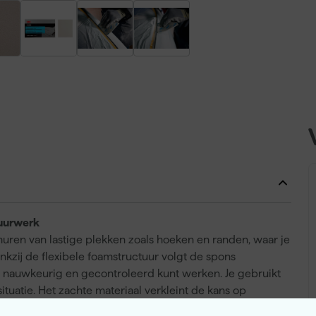
huurwerk
uren van lastige plekken zoals hoeken en randen, waar je
nkzij de flexibele foamstructuur volgt de spons
 nauwkeurig en gecontroleerd kunt werken. Je gebruikt
ituatie. Het zachte materiaal verkleint de kans op
rijk is. De spons heeft één schuurzijde en is ideaal voor