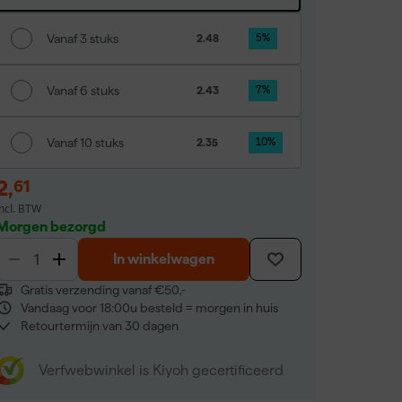
Vanaf 3 stuks
2.48
5
%
Vanaf 6 stuks
2.43
7
%
Vanaf 10 stuks
2.35
10
%
2
,
61
incl. BTW
Morgen bezorgd
In winkelwagen
Gratis verzending vanaf €50,-
Vandaag voor 18:00u besteld = morgen in huis
Retourtermijn van 30 dagen
Verfwebwinkel is Kiyoh gecertificeerd