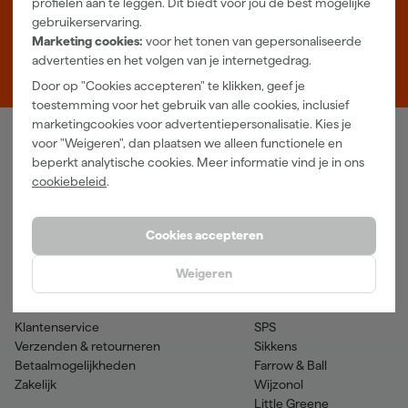
profielen aan te leggen. Dit biedt voor jou de best mogelijke
Zaterdag 08:00 - 16:00
gebruikerservaring.
Marketing cookies:
voor het tonen van gepersonaliseerde
Zevenheuvelenweg 25
advertenties en het volgen van je internetgedrag.
5048 AN Tilburg
Door op "Cookies accepteren" te klikken, geef je
toestemming voor het gebruik van alle cookies, inclusief
marketingcookies voor advertentiepersonalisatie. Kies je
voor "Weigeren", dan plaatsen we alleen functionele en
Verfwebwinkel
beperkt analytische cookies. Meer informatie vind je in ons
cookiebeleid
.
Schildersbenodigdheden
Beits
Gereedschappen
Betonverf en -coatings
Grondverf en primer
Lakverf
Cookies accepteren
Houtolie en teer
Muurverf
Spuitbussen
Voorstrijkmiddelen
Weigeren
Hulp & contact
Merken
Klantenservice
SPS
Verzenden & retourneren
Sikkens
Betaalmogelijkheden
Farrow & Ball
Zakelijk
Wijzonol
Little Greene