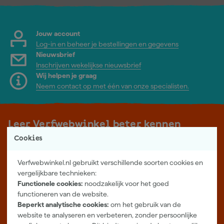
Jouw account
Log-in en beheer je bestellingen en gegevens
Nieuwsbrief
Inschrijven wekelijkse nieuwsbrief
Wij helpen je graag
Neem contact op met één van onze specialisten.
Leer Verfwebwinkel beter kennen
Cookies
Verf kopen doe je bij Verfwebwinkel.nl, dé online verfwinkel van
Nederland. Voordelige verf van topkwaliteit en gratis deskundig
Verfwebwinkel.nl gebruikt verschillende soorten cookies en
advies, wat je project ook is.
vergelijkbare technieken:
Meer over ons
Functionele cookies:
noodzakelijk voor het goed
Showroom in Tilburg
functioneren van de website.
Beperkt analytische cookies:
om het gebruik van de
Openingstijden
website te analyseren en verbeteren, zonder persoonlijke
Maandag t/m vrijdag 08:00 - 18:00