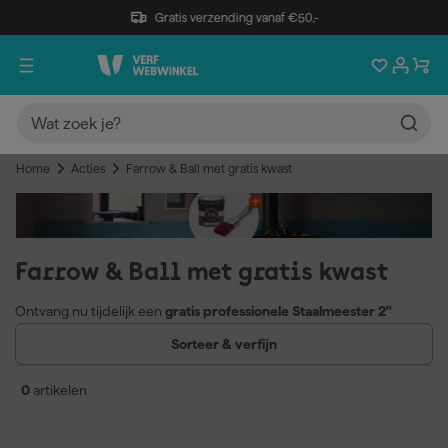
Gratis verzending vanaf €50,-
Home
Acties
Farrow & Ball met gratis kwast
Farrow & Ball met gratis kwast
Ontvang nu tijdelijk een
gratis professionele Staalmeester 2"
kwast
t.w.v.
€8
bij aankoop van jouw favoriete Farrow & Ball verf.
Sorteer & verfijn
De kwast wordt automatisch meegestuurd bij je bestelling.
Actie
uitgesloten voor sample potjes.
Deze actie loopt tot en met
0
artikelen
16 november
.