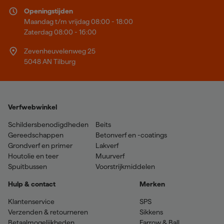
Openingstijden
Maandag t/m vrijdag 08:00 - 18:00
Zaterdag 08:00 - 16:00
Zevenheuvelenweg 25
5048 AN Tilburg
Verfwebwinkel
Schildersbenodigdheden
Beits
Gereedschappen
Betonverf en -coatings
Grondverf en primer
Lakverf
Houtolie en teer
Muurverf
Spuitbussen
Voorstrijkmiddelen
Hulp & contact
Merken
Klantenservice
SPS
Verzenden & retourneren
Sikkens
Betaalmogelijkheden
Farrow & Ball