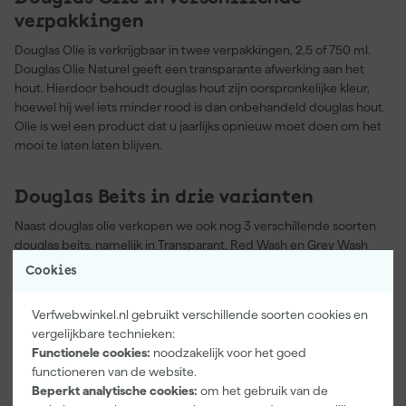
verpakkingen
Douglas Olie is verkrijgbaar in twee verpakkingen, 2,5 of 750 ml.
Douglas Olie Naturel geeft een transparante afwerking aan het
hout. Hierdoor behoudt douglas hout zijn oorspronkelijke kleur,
hoewel hij wel iets minder rood is dan onbehandeld douglas hout.
Olie is wel een product dat u jaarlijks opnieuw moet doen om het
mooi te laten laten blijven.
Douglas Beits in drie varianten
Naast douglas olie verkopen we ook nog 3 verschillende soorten
douglas beits, namelijk in
Transparant
,
Red Wash
en
Grey Wash
variant. Het verschil van beits ten opzichte van olie is dat er echt
Cookies
een laag op zit, het trekt niet het hout in. Het voordeel hiervan is
dat een beits langer meegaat dan een olie, het heeft dus minder
Verfwebwinkel.nl gebruikt verschillende soorten cookies en
onderhoudswerk. Het nadeel volgens velen is dat ze de lichte
vergelijkbare technieken:
glans die beits met zich mee brengt minder mooi vinden dan het
Functionele cookies:
noodzakelijk voor het goed
uiterlijk van een ingetrokken olie.
functioneren van de website.
Beperkt analytische cookies:
om het gebruik van de
Douglas hout behandelen