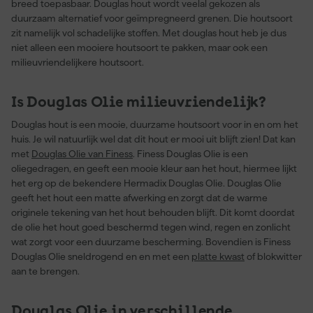
breed toepasbaar. Douglas hout wordt veelal gekozen als
duurzaam alternatief voor geïmpregneerd grenen. Die houtsoort
zit namelijk vol schadelijke stoffen. Met douglas hout heb je dus
niet alleen een mooiere houtsoort te pakken, maar ook een
milieuvriendelijkere houtsoort.
Is Douglas Olie milieuvriendelijk?
Douglas hout is een mooie, duurzame houtsoort voor in en om het
huis. Je wil natuurlijk wel dat dit hout er mooi uit blijft zien! Dat kan
met
Douglas Olie van Finess
. Finess Douglas Olie is een
oliegedragen, en geeft een mooie kleur aan het hout, hiermee lijkt
het erg op de bekendere Hermadix Douglas Olie. Douglas Olie
geeft het hout een matte afwerking en zorgt dat de warme
originele tekening van het hout behouden blijft. Dit komt doordat
de olie het hout goed beschermd tegen wind, regen en zonlicht
wat zorgt voor een duurzame bescherming. Bovendien is Finess
Douglas Olie sneldrogend en en met een
platte kwast
of blokwitter
aan te brengen.
Douglas Olie in verschillende