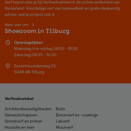
Verf kopen doe je bij Verfwebwinkel.nl, dé online verfwinkel van
Nederland. Voordelige verf van topkwaliteit en gratis deskundig
advies, wat je project ook is.
Meer over ons
Showroom in Tilburg
Openingstijden
Maandag t/m vrijdag 08:00 - 18:00
Zaterdag 08:00 - 16:00
Zevenheuvelenweg 25
5048 AN Tilburg
Verfwebwinkel
Schildersbenodigdheden
Beits
Gereedschappen
Betonverf en -coatings
Grondverf en primer
Lakverf
Houtolie en teer
Muurverf