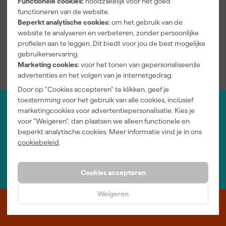
Functionele cookies:
noodzakelijk voor het goed
de houtstructuur. Het assortiment voor buitenlak is bijna
functioneren van de website.
eindeloos,
Sigma S2U Allure Gloss
is een uitstekend.
Beperkt analytische cookies:
om het gebruik van de
website te analyseren en verbeteren, zonder persoonlijke
profielen aan te leggen. Dit biedt voor jou de best mogelijke
Meer lezen over houtwerk?
gebruikerservaring.
Lees hier verder over
het bestrijden van houtworm
.
Marketing cookies:
voor het tonen van gepersonaliseerde
Lees hier verder over
het verwijderen van houtrot
advertenties en het volgen van je internetgedrag.
Door op "Cookies accepteren" te klikken, geef je
toestemming voor het gebruik van alle cookies, inclusief
marketingcookies voor advertentiepersonalisatie. Kies je
Jouw account
voor "Weigeren", dan plaatsen we alleen functionele en
Log-in en beheer je bestellingen en gegevens
beperkt analytische cookies. Meer informatie vind je in ons
Nieuwsbrief
cookiebeleid
.
Inschrijven wekelijkse nieuwsbrief
Wij helpen je graag
Neem contact op met één van onze specialisten.
Cookies accepteren
Weigeren
Leer Verfwebwinkel beter kennen