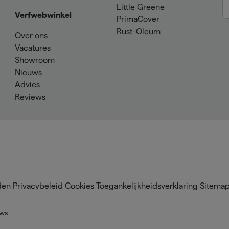
Little Greene
Verfwebwinkel
PrimaCover
Rust-Oleum
Over ons
Vacatures
Showroom
Nieuws
Advies
Reviews
den
Privacybeleid
Cookies
Toegankelijkheidsverklaring
Sitema
ews