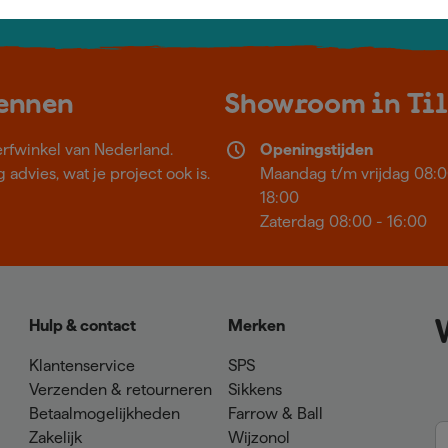
vens
Inschrijven wekelijkse nieuwsbrief
Neem c
kennen
Showroom in Ti
erfwinkel van Nederland.
Openingstijden
 advies, wat je project ook is.
Maandag t/m vrijdag 08:0
18:00
Zaterdag 08:00 - 16:00
Hulp & contact
Merken
Klantenservice
SPS
Verzenden & retourneren
Sikkens
Betaalmogelijkheden
Farrow & Ball
Zakelijk
Wijzonol