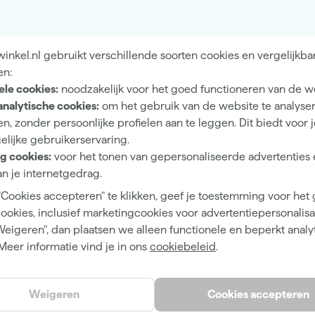
en in het assortiment en kunnen we met de tuindecoratiebeits
deren op een manier die duurzaam en vriendelijk is; door de nat
 is de Houtdecor beits een van de enige beitsen met een Milieu
rzaam beschermt en niet kan bladderen. Wie wil dat nu niet?
nkel.nl gebruikt verschillende soorten cookies en vergelijkba
en:
ken. Nog lang niet alle bekende fabrikanten zijn zo ver dat 
ele cookies:
noodzakelijk voor het goed functioneren van de w
dig. Diverse onderzoeken hebben bewezen dat watergedragen v
analytische cookies:
om het gebruik van de website te analyse
et juiste product kiest.
n, zonder persoonlijke profielen aan te leggen. Dit biedt voor 
elijke gebruikerservaring.
 we de kwasten en rollers
g cookies:
voor het tonen van gepersonaliseerde advertenties 
 de kraan......dat kan echt
n je internetgedrag.
"Cookies accepteren" te klikken, geef je toestemming voor het
 jezelf….. kan nu dus ook
cookies, inclusief marketingcookies voor advertentiepersonalisat
Weigeren", dan plaatsen we alleen functionele en beperkt analy
Meer informatie vind je in ons
cookiebeleid
.
Weigeren
Cookies accepteren
Nieuwsbrief
Wij he