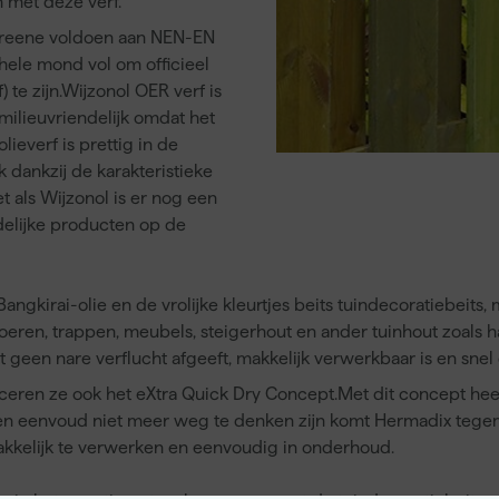
n met deze verf.
e Greene voldoen aan NEN-EN
hele mond vol om officieel
) te zijn.Wijzonol OER verf is
 milieuvriendelijk omdat het
lieverf is prettig in de
 dankzij de karakteristieke
t als Wijzonol is er nog een
delijke producten op de
ngkirai-olie en de vrolijke kleurtjes beits tuindecoratiebeits
oeren, trappen, meubels, steigerhout en ander tuinhout zoals h
t geen nare verflucht afgeeft, makkelijk verwerkbaar is en snel
ceren ze ook het eXtra Quick Dry Concept.Met dit concept he
 en eenvoud niet meer weg te denken zijn komt Hermadix tege
akkelijk te verwerken en eenvoudig in onderhoud.