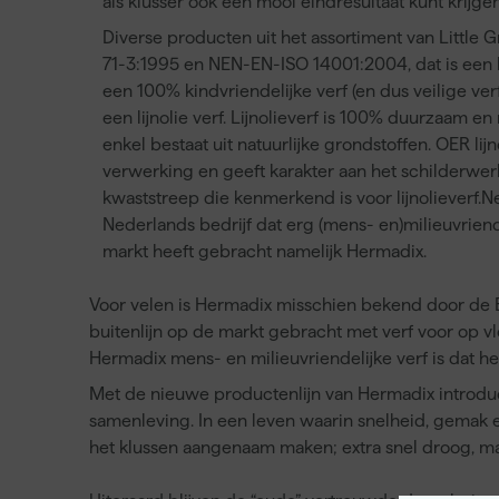
als klusser ook een mooi eindresultaat kunt krijge
Diverse producten uit het assortiment van Littl
71-3:1995 en NEN-EN-ISO 14001:2004, dat is een 
een 100% kindvriendelijke verf (en dus veilige verf
een lijnolie verf. Lijnolieverf is 100% duurzaam en
enkel bestaat uit natuurlijke grondstoffen. OER lijno
verwerking en geeft karakter aan het schilderwerk
kwaststreep die kenmerkend is voor lijnolieverf.Ne
Nederlands bedrijf dat erg (mens- en)milieuvrien
markt heeft gebracht namelijk Hermadix.
Voor velen is Hermadix misschien bekend door de Ba
buitenlijn op de markt gebracht met verf voor op vl
Hermadix mens- en milieuvriendelijke verf is dat he
Met de nieuwe productenlijn van Hermadix introdu
samenleving. In een leven waarin snelheid, gemak
het klussen aangenaam maken; extra snel droog, m