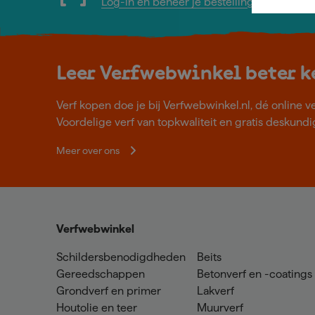
Log-in en beheer je bestellingen en gege
Leer Verfwebwinkel beter 
Verf kopen doe je bij Verfwebwinkel.nl, dé online v
Voordelige verf van topkwaliteit en gratis deskundig
Meer over ons
Verfwebwinkel
Schildersbenodigdheden
Beits
Gereedschappen
Betonverf en -coatings
Grondverf en primer
Lakverf
Houtolie en teer
Muurverf