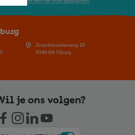
ontact op met één van onze specialisten.
lburg
Zevenheuvelenweg 25
0 -
5048 AN Tilburg
Wil je ons volgen?