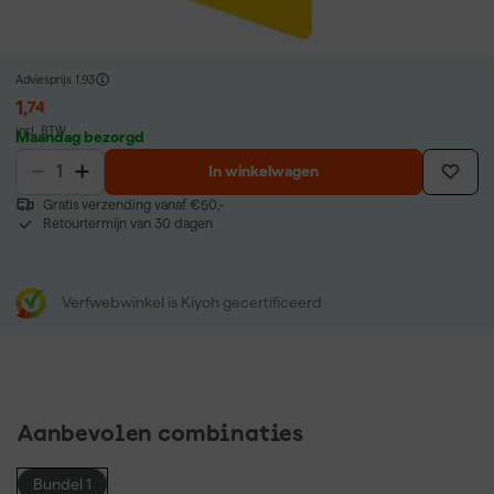
Adviesprijs
1,93
1
,
74
incl. BTW
Maandag bezorgd
In winkelwagen
Gratis verzending vanaf €50,-
Retourtermijn van 30 dagen
Verfwebwinkel is Kiyoh gecertificeerd
Aanbevolen combinaties
Bundel 1