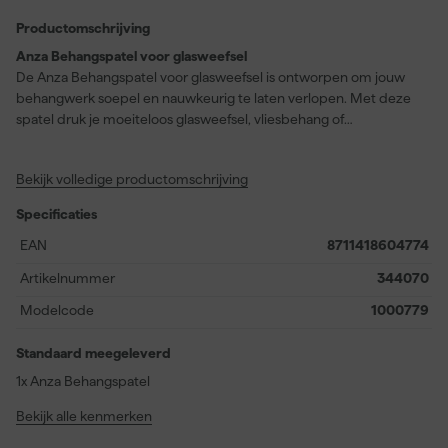
Productomschrijving
Anza Behangspatel voor glasweefsel
De Anza Behangspatel voor glasweefsel is ontworpen om jouw
behangwerk soepel en nauwkeurig te laten verlopen. Met deze
spatel druk je moeiteloos glasweefsel, vliesbehang of
renovatievlies strak tegen de muur, zodat je verzekerd bent van
een strak eindresultaat zonder luchtbellen. Het handige ontwerp
Bekijk volledige productomschrijving
met een bolle kant maakt het mogelijk om het vlies eenvoudig in
de hoek af te snijden met een afbreekmes, wat zorgt voor nette
Specificaties
en strakke afwerkingen. Dankzij het ergonomische formaat ligt de
spatel prettig in de hand en kun je langdurig werken zonder
EAN
8711418604774
vermoeid te raken. Ideaal bij het aanbrengen van verschillende
Artikelnummer
344070
soorten wandbekleding en onmisbaar binnen de categorie
glasweefsel benodigdheden. Met de Anza Behangspatel werk je
Modelcode
1000779
efficiënt en netjes, elke keer opnieuw.
Standaard meegeleverd
1x Anza Behangspatel
Bekijk alle kenmerken