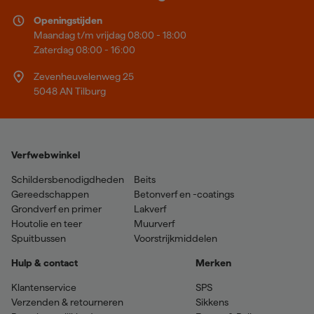
Openingstijden
Maandag t/m vrijdag 08:00 - 18:00
Zaterdag 08:00 - 16:00
Zevenheuvelenweg 25
5048 AN Tilburg
Verfwebwinkel
Schildersbenodigdheden
Beits
Gereedschappen
Betonverf en -coatings
Grondverf en primer
Lakverf
Houtolie en teer
Muurverf
Spuitbussen
Voorstrijkmiddelen
Hulp & contact
Merken
Klantenservice
SPS
Verzenden & retourneren
Sikkens