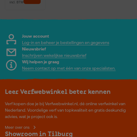
incl. BTW
Jouw account
Log-in en beheer je bestellingen en gegevens
Nieuwsbrief
Inschrijven wekelijkse nieuwsbrief
Wij helpen je graag
Neem contact op met één van onze specialisten.
Leer Verfwebwinkel beter kennen
Verf kopen doe je bij Verfwebwinkel.nl, dé online verfwinkel van
Nederland. Voordelige verf van topkwaliteit en gratis deskundig
advies, wat je project ook is.
Meer over ons
Showroom in Tilburg