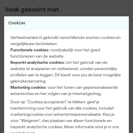
Vaak gekocht met
Cookies
Verfwebwinkel.nl gebruikt verschillende soorten cookies en
vergelijkbare technieken:
Functionele cookies:
noodzakelijk voor het goed
functioneren van de website.
Beperkt analytische cookies:
om het gebruik van de
website te analyseren en verbeteren, zonder persoonlijke
profielen aan te leggen. Dit biedt voor jou de best mogelijke
gebruikerservaring.
Paintura
Go!Paint
Anza PRO
Marketing cookies:
voor het tonen van gepersonaliseerde
Lucamax
Economy S
Muurverfset
Washi tape -
Verfbak -
MICMEX set
advertenties en het volgen van je internetgedrag.
50mx24mm
10cm Roller -
6-delig
Maandag
Maandag
Maandag
Door op "Cookies accepteren" te klikken, geef je
15 x 32 cm + 5
bezorgd
bezorgd
bezorgd
toestemming voor het gebruik van alle cookies, inclusief
inzetbakken
marketingcookies voor advertentiepersonalisatie. Kies je
voor "Weigeren", dan plaatsen we alleen functionele en
Adviesprijs
6,00
Adviesprijs
31,89
beperkt analytische cookies. Meer informatie vind je in ons
3
,
2
,
19
,
99
99
95