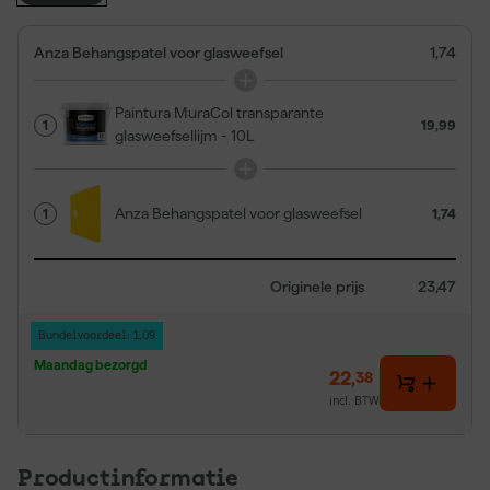
Anza Behangspatel voor glasweefsel
1,74
Paintura MuraCol transparante
1
19,99
glasweefsellijm - 10L
Anza Behangspatel voor glasweefsel
1
1,74
Originele prijs
23,47
Bundelvoordeel: 1,09
Maandag bezorgd
22
,
38
incl. BTW
Productinformatie