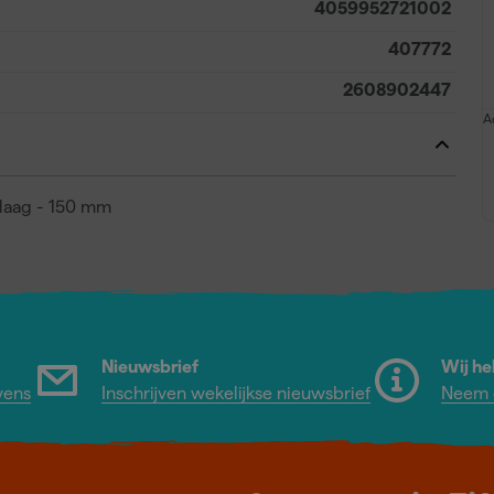
4059952721002
407772
2608902447
A
rlaag - 150 mm
Nieuwsbrief
Wij he
vens
Inschrijven wekelijkse nieuwsbrief
Neem c