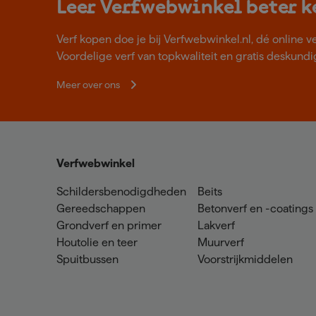
Leer Verfwebwinkel beter 
Verf kopen doe je bij Verfwebwinkel.nl, dé online v
Voordelige verf van topkwaliteit en gratis deskundig
Meer over ons
Verfwebwinkel
Schildersbenodigdheden
Beits
Gereedschappen
Betonverf en -coatings
Grondverf en primer
Lakverf
Houtolie en teer
Muurverf
Spuitbussen
Voorstrijkmiddelen