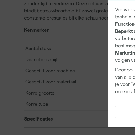
zonder tijd te verliezen. Deze set van zes schijven
Verfwebwi
biedt betrouwbaarheid bij zowel grote als kleine kl
techniek
constante prestaties bij elke schuurtoepassing.
Function
Kenmerken
Beperkt 
verbetere
best mog
Aantal stuks
Marketin
Diameter schijf
volgen va
Door op 
Geschikt voor machine
van alle 
Geschikt voor materiaal
je voor "
cookies. 
Korrelgrootte
Korreltype
Specificaties