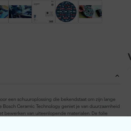
oor een schuuroplossing die bekendstaat om zijn lange
eve Bosch Ceramic Technology geniet je van duurzaamheid
 het bewerken van uiteenlopende materialen. De folie
ame en levert continu een mooie, gelijkmatige afwerking.
 van schuurschijf en ga je direct weer aan de slag,