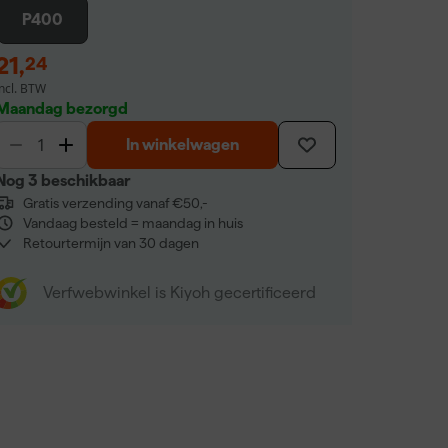
P400
21
,
24
incl. BTW
Maandag bezorgd
In winkelwagen
Nog 3 beschikbaar
Gratis verzending vanaf €50,-
Vandaag besteld = maandag in huis
Retourtermijn van 30 dagen
Verfwebwinkel is Kiyoh gecertificeerd