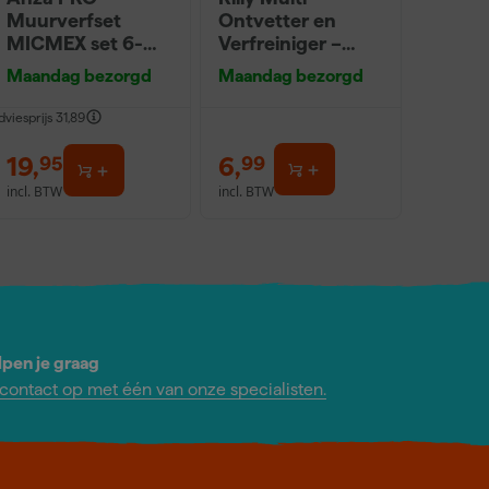
Muurverfset
Ontvetter en
MICMEX set 6-
Verfreiniger –
delig
0,5L
Maandag bezorgd
Maandag bezorgd
dviesprijs
31,89
19
,
6
,
95
99
incl. BTW
incl. BTW
lpen je graag
ontact op met één van onze specialisten.