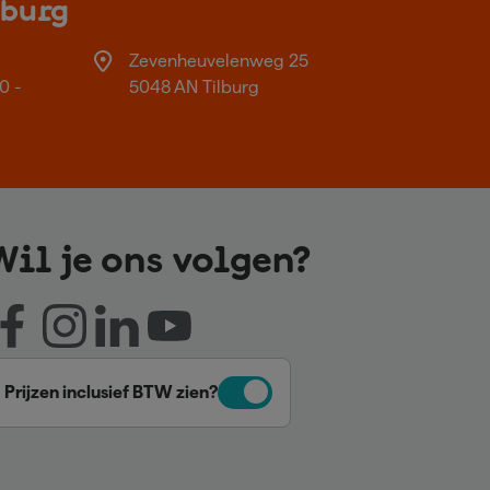
lburg
Zevenheuvelenweg 25
0 -
5048 AN Tilburg
Wil je ons volgen?
Prijzen inclusief BTW zien?