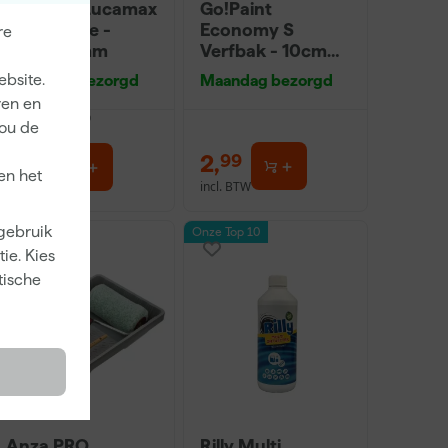
Paintura Lucamax
Go!Paint
Washi tape -
Economy S
re
50mx24mm
Verfbak - 10cm
Roller - 15 x 32 cm
ebsite.
Maandag bezorgd
Maandag bezorgd
+ 5 inzetbakken
ren en
dviesprijs
6,00
jou de
3
,
2
,
99
99
en het
incl. BTW
incl. BTW
 gebruik
Onze Top 10
ie. Kies
tische
Anza PRO
Rilly Multi