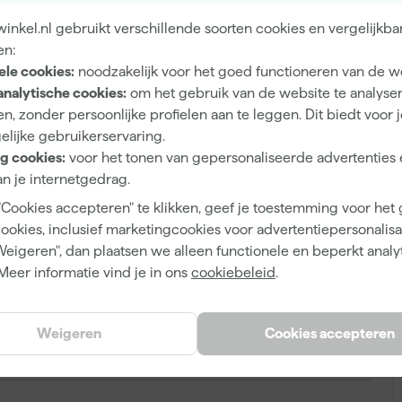
 is ideaal voor gebruik op excentrische schuurmachines en
nkel.nl gebruikt verschillende soorten cookies en vergelijkba
ussen. Kies voor professionele resultaten en geniet van
en:
ele cookies:
noodzakelijk voor het goed functioneren van de w
analytische cookies:
om het gebruik van de website te analyse
A
n, zonder persoonlijke profielen aan te leggen. Dit biedt voor 
elijke gebruikerservaring.
6
g cookies:
voor het tonen van gepersonaliseerde advertenties 
150 mm
n je internetgedrag.
"Cookies accepteren" te klikken, geef je toestemming voor het
Excentrische schuurmachine
cookies, inclusief marketingcookies voor advertentiepersonalisat
Hout, Verf
Weigeren", dan plaatsen we alleen functionele en beperkt analy
Meer informatie vind je in ons
cookiebeleid
.
P400
Zeer Fijn
Weigeren
Cookies accepteren