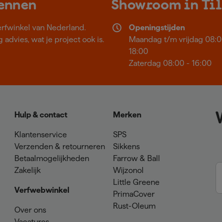
kennen
Showroom in Ti
erfwinkel van Nederland.
Openingstijden
 advies, wat je project ook is.
Maandag t/m vrijdag 08:0
18:00
Zaterdag 08:00 - 16:00
Hulp & contact
Merken
Klantenservice
SPS
Verzenden & retourneren
Sikkens
Betaalmogelijkheden
Farrow & Ball
Zakelijk
Wijzonol
Little Greene
Verfwebwinkel
PrimaCover
Rust-Oleum
Over ons
Vacatures