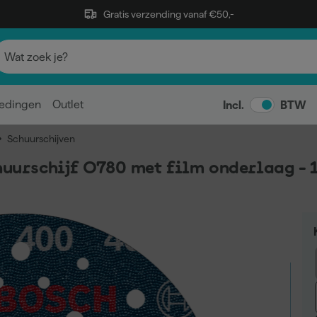
Gratis verzending vanaf €50,-
edingen
Outlet
Incl.
BTW
Schuurschijven
urschijf O780 met film onderlaag - 1