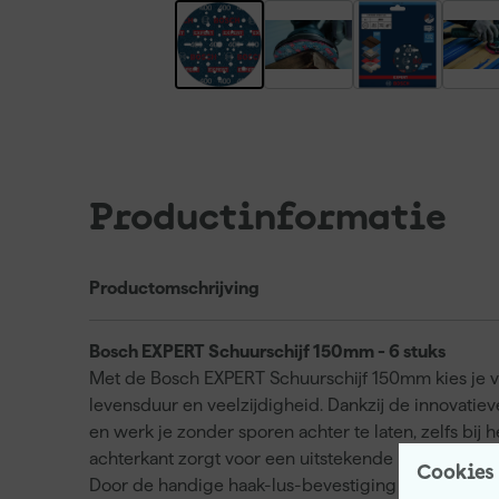
Productinformatie
Productomschrijving
Bosch EXPERT Schuurschijf 150mm - 6 stuks
Met de Bosch EXPERT Schuurschijf 150mm kies je v
levensduur en veelzijdigheid. Dankzij de innovati
en werk je zonder sporen achter te laten, zelfs bij
achterkant zorgt voor een uitstekende materiaalafn
Cookies
Door de handige haak-lus-bevestiging wissel je snel