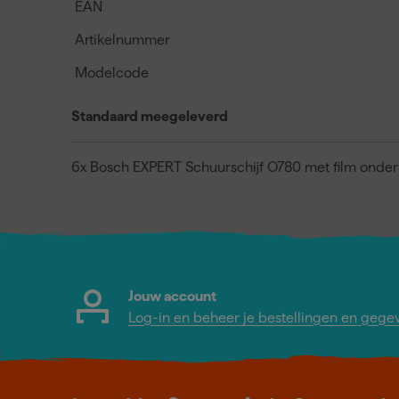
EAN
Artikelnummer
Modelcode
Standaard meegeleverd
6x Bosch EXPERT Schuurschijf O780 met film onde
Jouw account
Log-in en beheer je bestellingen en gege