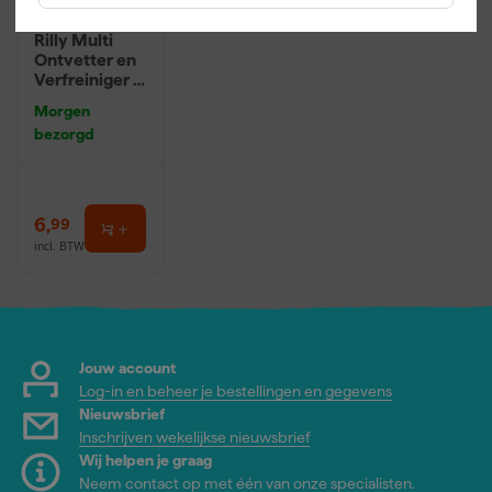
Rilly Multi
Ontvetter en
Verfreiniger –
0,5L
Morgen
bezorgd
6
,
99
incl. BTW
Jouw account
Log-in en beheer je bestellingen en gegevens
Nieuwsbrief
Inschrijven wekelijkse nieuwsbrief
Wij helpen je graag
Neem contact op met één van onze specialisten.