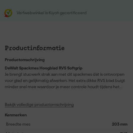
Verfwebwinkel is Kiyoh gecertificeerd
Productinformatie
Productomschrijving
DeWalt Spackmes Hoogblad RVS Softgrip
Je brengt stucwerk strak aan met dit spackmes dat is ontworpen
voor glad en gelijkmatig afwerken. Het extra dikke RVS blad buigt
minder snel mee waardoor je meer controle houdt tijdens het
vlakstrijken van gips. Dit maakt het spackmes ideaal voor muren
en plafonds waar een strak eindresultaat belangrijk is. De softgrip
Bekijk volledige productomschrijving
handgreep ligt comfortabel in de hand en ondersteunt langdurig
werken zonder snel vermoeid te raken. Dankzij de antislip
Kenmerken
structuur behoud je grip tijdens elke beweging bij
stukadoorswerk. De glasvezelversterkte kern zorgt voor extra
Breedte mes
203 mm
schokbestendigheid zodat het gereedschap bestand is tegen