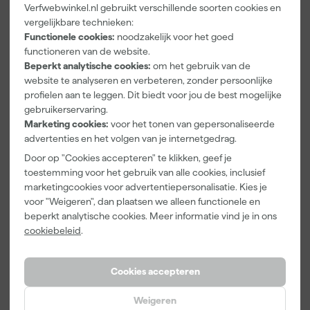
Verfwebwinkel.nl gebruikt verschillende soorten cookies en
vergelijkbare technieken:
Paintura
Go!Paint
Anza PRO
Functionele cookies:
noodzakelijk voor het goed
Lucamax
Economy S
Muurverfset
functioneren van de website.
Washi tape -
Verfbak -
MICMEX set
Beperkt analytische cookies:
om het gebruik van de
50mx24mm
10cm Roller -
6-delig
Morgen
Morgen
Morgen
website te analyseren en verbeteren, zonder persoonlijke
15 x 32 cm + 5
bezorgd
bezorgd
bezorgd
profielen aan te leggen. Dit biedt voor jou de best mogelijke
inzetbakken
gebruikerservaring.
Adviesprijs
6,00
Adviesprijs
31,89
Marketing cookies:
voor het tonen van gepersonaliseerde
advertenties en het volgen van je internetgedrag.
3
,
2
,
19
,
99
99
95
Door op "Cookies accepteren" te klikken, geef je
incl. BTW
incl. BTW
incl. BTW
toestemming voor het gebruik van alle cookies, inclusief
marketingcookies voor advertentiepersonalisatie. Kies je
Onze Top 10
voor "Weigeren", dan plaatsen we alleen functionele en
beperkt analytische cookies. Meer informatie vind je in ons
cookiebeleid
.
Cookies accepteren
Weigeren