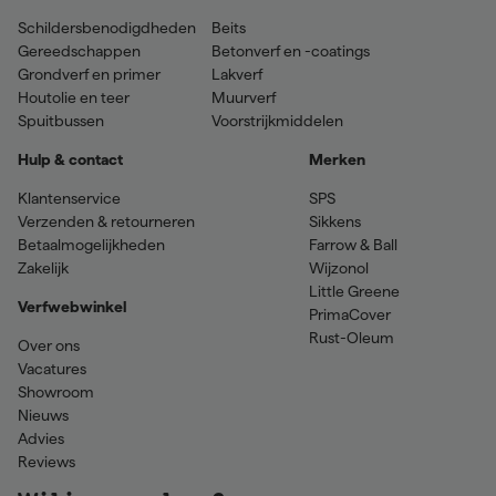
Schildersbenodigdheden
Beits
Gereedschappen
Betonverf en -coatings
Grondverf en primer
Lakverf
Houtolie en teer
Muurverf
Spuitbussen
Voorstrijkmiddelen
Hulp & contact
Merken
Klantenservice
SPS
Verzenden & retourneren
Sikkens
Betaalmogelijkheden
Farrow & Ball
Zakelijk
Wijzonol
Little Greene
Verfwebwinkel
PrimaCover
Rust-Oleum
Over ons
Vacatures
Showroom
Nieuws
Advies
Reviews