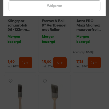
Weigeren
Klingspor
Farrow & Ball
Anza PRO
schuurblok
9" Verfbeugel
Maxi Micmex
96x123mm
met Roller
muurverfrolle
P220
r - 18cm
Morgen
Morgen
Morgen
bezorgd
bezorgd
bezorgd
Adviesprijs
8,53
1
,
18
,
7
,
60
00
38
incl. BTW
incl. BTW
incl. BTW