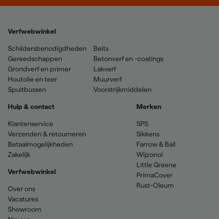
Verfwebwinkel
Schildersbenodigdheden
Beits
Gereedschappen
Betonverf en -coatings
Grondverf en primer
Lakverf
Houtolie en teer
Muurverf
Spuitbussen
Voorstrijkmiddelen
Hulp & contact
Merken
Klantenservice
SPS
Verzenden & retourneren
Sikkens
Betaalmogelijkheden
Farrow & Ball
Zakelijk
Wijzonol
Little Greene
Verfwebwinkel
PrimaCover
Rust-Oleum
Over ons
Vacatures
Showroom