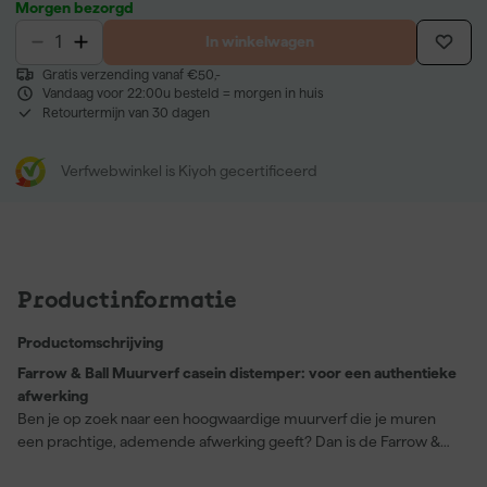
Morgen bezorgd
In winkelwagen
Gratis verzending vanaf €50,-
Vandaag voor 22:00u besteld = morgen in huis
Retourtermijn van 30 dagen
Verfwebwinkel is Kiyoh gecertificeerd
Productinformatie
Productomschrijving
Farrow & Ball Muurverf casein distemper: voor een authentieke
afwerking
Ben je op zoek naar een hoogwaardige muurverf die je muren
een prachtige, ademende afwerking geeft? Dan is de Farrow &
Ball Muurverf casein distemper precies wat je zoekt. Deze verf is
speciaal ontworpen voor gebruik binnenshuis op gipswanden en