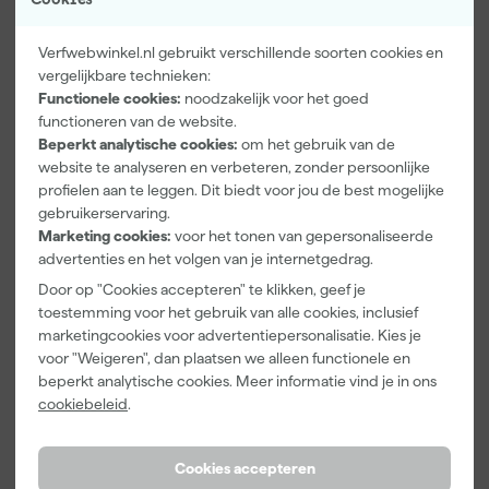
Verfwebwinkel.nl gebruikt verschillende soorten cookies en
vergelijkbare technieken:
Functionele cookies:
noodzakelijk voor het goed
Paintura
Farrow & Ball
Go!Paint Roll
functioneren van de website.
Lucamax
F&B
And Go
Beperkt analytische cookies:
om het gebruik van de
Washi tape -
Kleurenwaaie
Verfemmer -
50mx24mm
r
18cm Roller -
website te analyseren en verbeteren, zonder persoonlijke
Morgen
Morgen
Morgen
8L + 5
profielen aan te leggen. Dit biedt voor jou de best mogelijke
bezorgd
bezorgd
bezorgd
Inzetemmers
gebruikerservaring.
en deksel
Marketing cookies:
voor het tonen van gepersonaliseerde
Adviesprijs
6,00
advertenties en het volgen van je internetgedrag.
3
,
22
,
10
,
99
00
99
Door op "Cookies accepteren" te klikken, geef je
incl. BTW
incl. BTW
incl. BTW
toestemming voor het gebruik van alle cookies, inclusief
marketingcookies voor advertentiepersonalisatie. Kies je
voor "Weigeren", dan plaatsen we alleen functionele en
Onze Top 10
beperkt analytische cookies. Meer informatie vind je in ons
cookiebeleid
.
Cookies accepteren