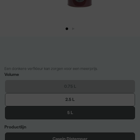
Een donkere verfkleur kan zorgen voor een meerprijs.
Volume
0.75 L
2.5 L
5 L
Productlijn
Casein Distemper