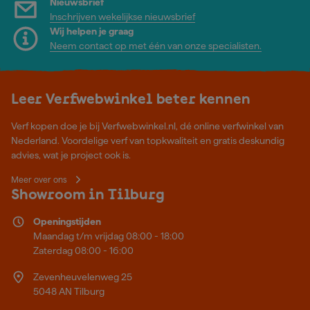
Nieuwsbrief
Inschrijven wekelijkse nieuwsbrief
Wij helpen je graag
Neem contact op met één van onze specialisten.
Leer Verfwebwinkel beter kennen
Verf kopen doe je bij Verfwebwinkel.nl, dé online verfwinkel van
Nederland. Voordelige verf van topkwaliteit en gratis deskundig
advies, wat je project ook is.
Meer over ons
Showroom in Tilburg
Openingstijden
Maandag t/m vrijdag 08:00 - 18:00
Zaterdag 08:00 - 16:00
Zevenheuvelenweg 25
5048 AN Tilburg