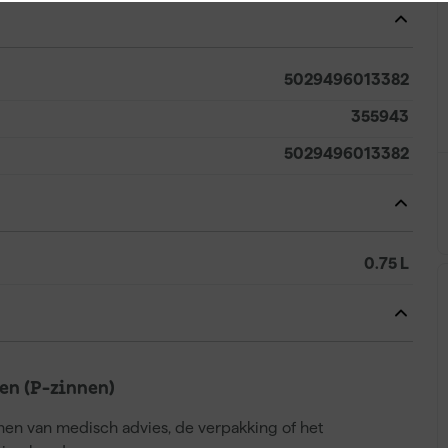
5029496013382
355943
5029496013382
0.75 L
n (P-zinnen)
nnen van medisch advies, de verpakking of het