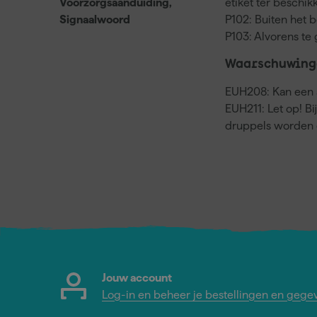
Voorzorgsaanduiding,
etiket ter beschi
Signaalwoord
P102: Buiten het 
P103: Alvorens te 
Waarschuwing
EUH208: Kan een a
EUH211: Let op! Bi
druppels worden 
Jouw account
Log-in en beheer je bestellingen en gege