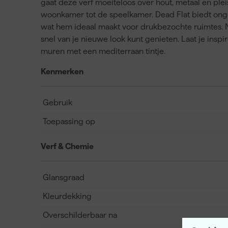
gaat deze verf moeiteloos over hout, metaal en plei
woonkamer tot de speelkamer. Dead Flat biedt ongelo
wat hem ideaal maakt voor drukbezochte ruimtes. Na 
snel van je nieuwe look kunt genieten. Laat je inspi
muren met een mediterraan tintje.
Kenmerken
Gebruik
Toepassing op
Verf & Chemie
Glansgraad
Kleurdekking
Overschilderbaar na