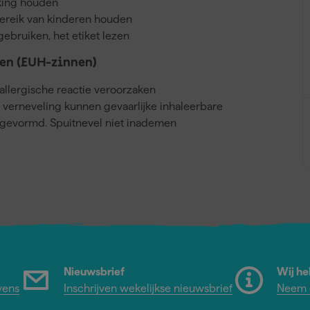
kking houden
bereik van kinderen houden
gebruiken, het etiket lezen
en (EUH-zinnen)
llergische reactie veroorzaken
j verneveling kunnen gevaarlijke inhaleerbare
gevormd. Spuitnevel niet inademen
Nieuwsbrief
Wij he
vens
Inschrijven wekelijkse nieuwsbrief
Neem c