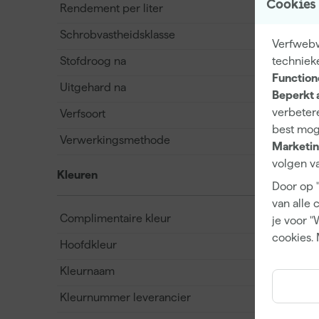
Cookies
Rendement per liter
Schrobvastheidsklasse
Verfwebwi
Stofdroog na
techniek
Function
Uitgehard na
Beperkt 
verbetere
Verfsoort
best mog
Verwerkingsmethode
Marketin
volgen va
Kleuren
Door op 
van alle 
Complimentaire kleur
je voor "
cookies. 
Hoofdkleur
Kleurnaam
Kleurnummer leverancier