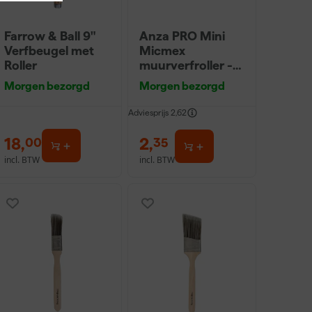
Farrow & Ball 9"
Anza PRO Mini
Verfbeugel met
Micmex
Roller
muurverfroller -
10cm
Morgen bezorgd
Morgen bezorgd
Adviesprijs
2,62
18
,
2
,
00
35
incl. BTW
incl. BTW