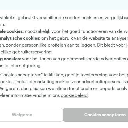
12 m²/l
1
nkel.nl gebruikt verschillende soorten cookies en vergelijkba
en:
2 h
ele cookies:
noodzakelijk voor het goed functioneren van de w
1 d
analytische cookies:
om het gebruik van de website te analyse
n, zonder persoonlijke profielen aan te leggen. Dit biedt voor 
Waterbasis (acryl)
elijke gebruikerservaring.
Airless spuitapparatuur, Kwast, Viltroller
g cookies:
voor het tonen van gepersonaliseerde advertenties 
n je internetgedrag.
"Cookies accepteren" te klikken, geef je toestemming voor het
cookies, inclusief marketingcookies voor advertentiepersonalisat
Pointing
Weigeren", dan plaatsen we alleen functionele en beperkt analy
Meer informatie vind je in ons
cookiebeleid
.
Geel
Citron
Weigeren
Cookies accepteren
No. 74