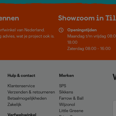
kennen
Showroom in Ti
erfwinkel van Nederland.
Openingstijden
 advies, wat je project ook is.
Maandag t/m vrijdag 08:0
18:00
Zaterdag 08:00 - 16:00
Hulp & contact
Merken
Klantenservice
SPS
Verzenden & retourneren
Sikkens
Betaalmogelijkheden
Farrow & Ball
Zakelijk
Wijzonol
Little Greene
Verfwebwinkel