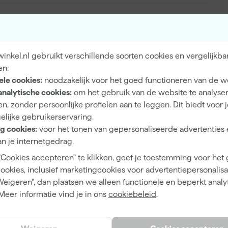
Binnen
nkel.nl gebruikt verschillende soorten cookies en vergelijkba
Hout, Metaal, Pleisterwerk
en:
ele cookies:
noodzakelijk voor het goed functioneren van de w
analytische cookies:
om het gebruik van de website te analyse
n, zonder persoonlijke profielen aan te leggen. Dit biedt voor 
elijke gebruikerservaring.
Extra mat
g cookies:
voor het tonen van gepersonaliseerde advertenties 
n je internetgedrag.
Dekkend
"Cookies accepteren" te klikken, geef je toestemming voor het
4 h
cookies, inclusief marketingcookies voor advertentiepersonalisat
12 m²/l
Weigeren", dan plaatsen we alleen functionele en beperkt analy
Meer informatie vind je in ons
cookiebeleid
.
1
2 h