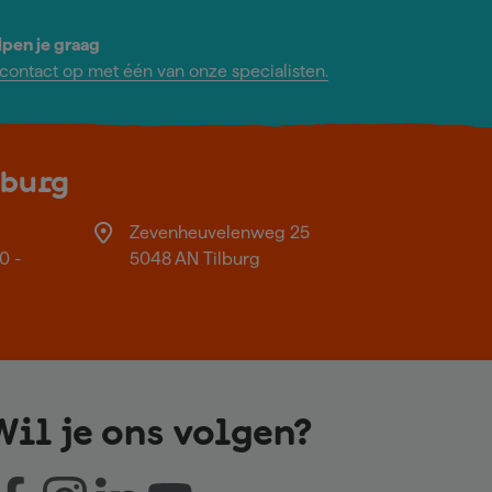
lpen je graag
ontact op met één van onze specialisten.
lburg
Zevenheuvelenweg 25
0 -
5048 AN Tilburg
Wil je ons volgen?