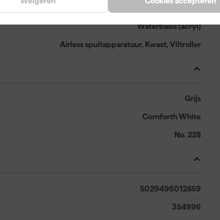
Weigeren
Cookies accepteren
1 d
Waterbasis (acryl)
Airless spuitapparatuur, Kwast, Viltroller
Grijs
Cornforth White
No. 228
5029496012859
354996