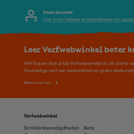
Jouw account
Log-in en beheer je bestellingen en gege
Leer Verfwebwinkel beter 
Verf kopen doe je bij Verfwebwinkel.nl, dé online v
Voordelige verf van topkwaliteit en gratis deskundig
Meer over ons
Verfwebwinkel
Schildersbenodigdheden
Beits