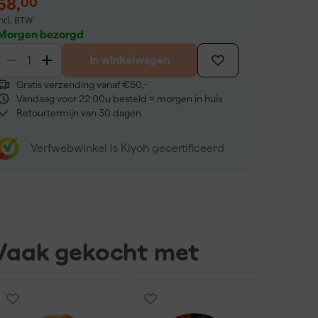
58
,
00
incl. BTW
Morgen bezorgd
In winkelwagen
Gratis verzending vanaf €50,-
Vandaag voor 22:00u besteld = morgen in huis
Retourtermijn van 30 dagen
Verfwebwinkel is Kiyoh gecertificeerd
Vaak gekocht met