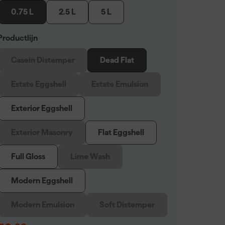
0.75 L
2.5 L
5 L
Productlijn
Casein Distemper
Dead Flat
Estate Eggshell
Estate Emulsion
Exterior Eggshell
Exterior Masonry
Flat Eggshell
Full Gloss
Lime Wash
Modern Eggshell
Modern Emulsion
Soft Distemper