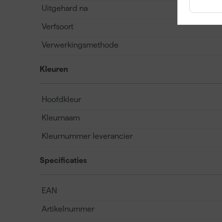
Uitgehard na
Verfsoort
Verwerkingsmethode
Kleuren
Hoofdkleur
Kleurnaam
Kleurnummer leverancier
Specificaties
EAN
Artikelnummer