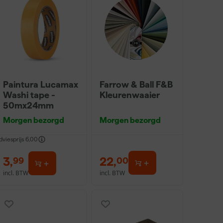
Paintura Lucamax
Farrow & Ball F&B
Washi tape -
Kleurenwaaier
50mx24mm
Morgen bezorgd
Morgen bezorgd
dviesprijs
6,00
3
,
22
,
99
00
incl. BTW
incl. BTW