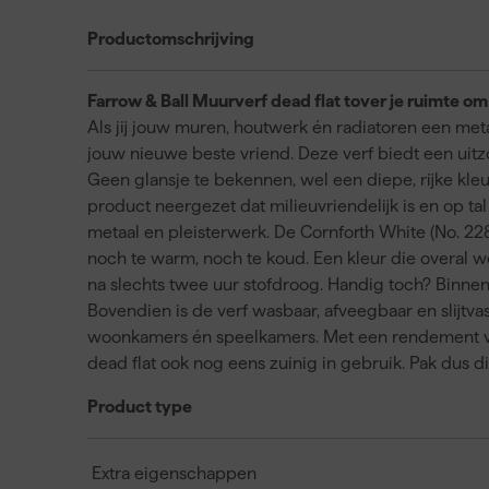
Productomschrijving
Farrow & Ball Muurverf dead flat tover je ruimte om
Als jij jouw muren, houtwerk én radiatoren een met
jouw nieuwe beste vriend. Deze verf biedt een uitzo
Geen glansje te bekennen, wel een diepe, rijke kleu
product neergezet dat milieuvriendelijk is en op t
metaal en pleisterwerk. De Cornforth White (No. 228) 
noch te warm, noch te koud. Een kleur die overal w
na slechts twee uur stofdroog. Handig toch? Binnen 
Bovendien is de verf wasbaar, afveegbaar en slijtvas
woonkamers én speelkamers. Met een rendement van 
dead flat ook nog eens zuinig in gebruik. Pak dus die 
Product type
Extra eigenschappen