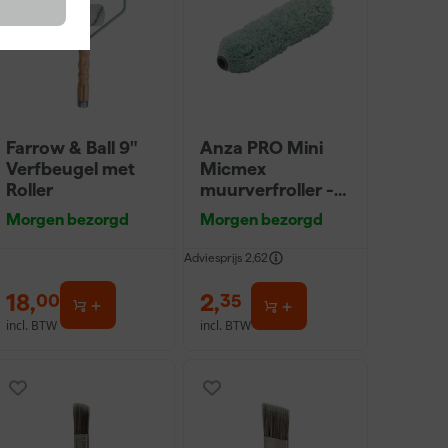
Farrow & Ball 9"
Anza PRO Mini
Verfbeugel met
Micmex
Roller
muurverfroller -
10cm
Morgen bezorgd
Morgen bezorgd
Adviesprijs
2,62
18
,
2
,
00
35
incl. BTW
incl. BTW