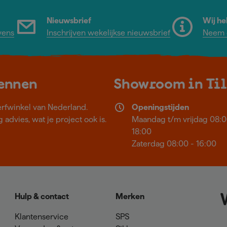
Nieuwsbrief
Wij he
vens
Inschrijven wekelijkse nieuwsbrief
Neem c
kennen
Showroom in Ti
erfwinkel van Nederland.
Openingstijden
 advies, wat je project ook is.
Maandag t/m vrijdag 08:0
18:00
Zaterdag 08:00 - 16:00
Hulp & contact
Merken
Klantenservice
SPS