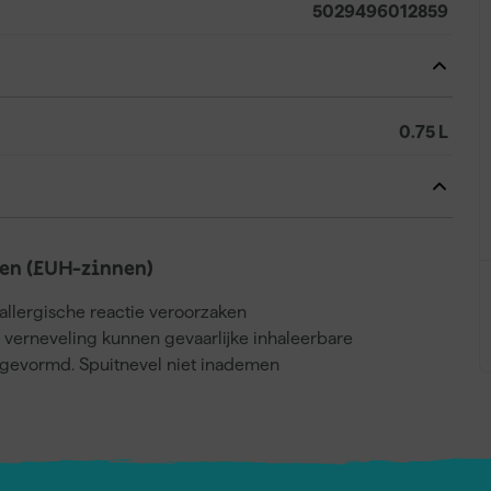
5029496012859
0.75 L
en (EUH-zinnen)
llergische reactie veroorzaken
j verneveling kunnen gevaarlijke inhaleerbare
gevormd. Spuitnevel niet inademen