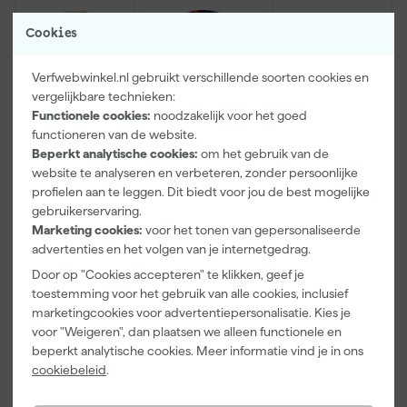
Cookies
Verfwebwinkel.nl gebruikt verschillende soorten cookies en
vergelijkbare technieken:
Functionele cookies:
noodzakelijk voor het goed
functioneren van de website.
Beperkt analytische cookies:
om het gebruik van de
Paintura
Farrow & Ball
Go!Paint Roll
Lucamax
F&B
And Go
website te analyseren en verbeteren, zonder persoonlijke
Washi tape -
Kleurenwaaie
Verfbak -
profielen aan te leggen. Dit biedt voor jou de best mogelijke
50mx24mm
r
12cm Roller -
gebruikerservaring.
Morgen
Morgen
Morgen
0,5L + 5
Marketing cookies:
voor het tonen van gepersonaliseerde
bezorgd
bezorgd
bezorgd
Inzetbakken
advertenties en het volgen van je internetgedrag.
Adviesprijs
6,00
Door op "Cookies accepteren" te klikken, geef je
toestemming voor het gebruik van alle cookies, inclusief
3
,
22
,
3
,
99
00
99
marketingcookies voor advertentiepersonalisatie. Kies je
incl. BTW
incl. BTW
incl. BTW
voor "Weigeren", dan plaatsen we alleen functionele en
beperkt analytische cookies. Meer informatie vind je in ons
cookiebeleid
.