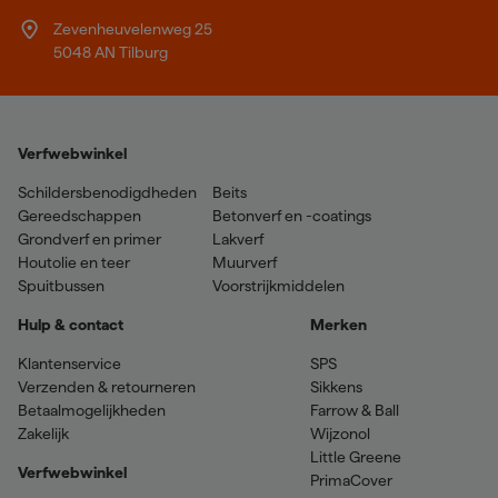
Zevenheuvelenweg 25
5048 AN Tilburg
Verfwebwinkel
Schildersbenodigdheden
Beits
Gereedschappen
Betonverf en -coatings
Grondverf en primer
Lakverf
Houtolie en teer
Muurverf
Spuitbussen
Voorstrijkmiddelen
Hulp & contact
Merken
Klantenservice
SPS
Verzenden & retourneren
Sikkens
Betaalmogelijkheden
Farrow & Ball
Zakelijk
Wijzonol
Little Greene
Verfwebwinkel
PrimaCover