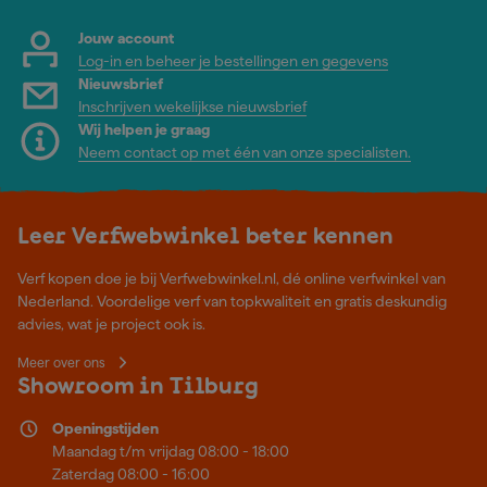
Jouw account
Log-in en beheer je bestellingen en gegevens
Nieuwsbrief
Inschrijven wekelijkse nieuwsbrief
Wij helpen je graag
Neem contact op met één van onze specialisten.
Leer Verfwebwinkel beter kennen
Verf kopen doe je bij Verfwebwinkel.nl, dé online verfwinkel van
Nederland. Voordelige verf van topkwaliteit en gratis deskundig
advies, wat je project ook is.
Meer over ons
Showroom in Tilburg
Openingstijden
Maandag t/m vrijdag 08:00 - 18:00
Zaterdag 08:00 - 16:00