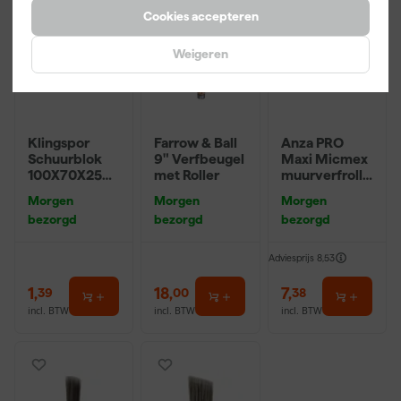
Cookies accepteren
Weigeren
Klingspor
Farrow & Ball
Anza PRO
Schuurblok
9" Verfbeugel
Maxi Micmex
100X70X25m
met Roller
muurverfrolle
m Sk 500
r - 18cm
Morgen
Morgen
Morgen
P220
bezorgd
bezorgd
bezorgd
Adviesprijs
8,53
1
,
18
,
7
,
39
00
38
incl. BTW
incl. BTW
incl. BTW