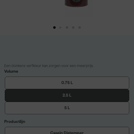
Een donkere verfkleur kan zorgen voor een meerprijs.
Volume
0.75 L
2.5 L
5 L
Productlijn
Casein Distemper