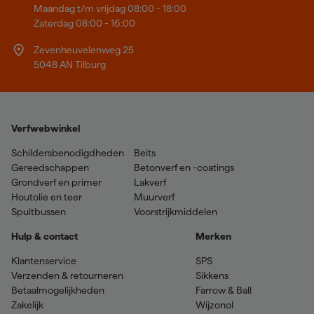
Maandag t/m vrijdag 08:00 - 18:00
Zaterdag 08:00 - 16:00
Zevenheuvelenweg 25
5048 AN Tilburg
Verfwebwinkel
Schildersbenodigdheden
Beits
Gereedschappen
Betonverf en -coatings
Grondverf en primer
Lakverf
Houtolie en teer
Muurverf
Spuitbussen
Voorstrijkmiddelen
Hulp & contact
Merken
Klantenservice
SPS
Verzenden & retourneren
Sikkens
Betaalmogelijkheden
Farrow & Ball
Zakelijk
Wijzonol