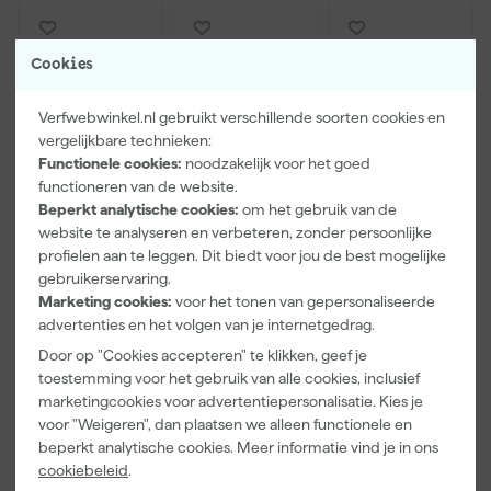
Cookies
Verfwebwinkel.nl gebruikt verschillende soorten cookies en
vergelijkbare technieken:
Functionele cookies:
noodzakelijk voor het goed
functioneren van de website.
Beperkt analytische cookies:
om het gebruik van de
website te analyseren en verbeteren, zonder persoonlijke
Paintura
Farrow & Ball
Go!Paint Roll
Lucamax
F&B
And Go
profielen aan te leggen. Dit biedt voor jou de best mogelijke
Washi tape -
Kleurenwaaie
Verfbak -
gebruikerservaring.
50mx24mm
r
12cm Roller -
Marketing cookies:
voor het tonen van gepersonaliseerde
Morgen
Morgen
Morgen
0,5L + 5
advertenties en het volgen van je internetgedrag.
bezorgd
bezorgd
bezorgd
Inzetbakken
Door op "Cookies accepteren" te klikken, geef je
toestemming voor het gebruik van alle cookies, inclusief
Adviesprijs
6,00
marketingcookies voor advertentiepersonalisatie. Kies je
3
,
22
,
3
,
99
00
99
voor "Weigeren", dan plaatsen we alleen functionele en
incl. BTW
incl. BTW
incl. BTW
beperkt analytische cookies. Meer informatie vind je in ons
cookiebeleid
.