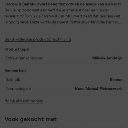
Farrow & Ball Muurverf dead flat: ontdek de magie van diep mat
Ben je op zoek naar een verf die je interieur naar een hoger
niveau tilt? Dan is de Farrow & Ball Muurverf dead flat precies wat
je nodig hebt. Deze verf is de meest matte afwerking die Farrow
& Ball biedt en staat bekend om zijn extra stevigheid. Met zijn
diepe, rijke kleur Lamp Room Gray (No. 88) breng je een tijdloze
Bekijk volledige productomschrijving
en krachtige uitstraling aan op je muren. Of je nu hout, metaal of
pleisterwerk wilt transformeren, deze verf dekt perfect en is
Product type
stootvast, wasbaar en slijtvast. Binnen één dag na toepassing is
deze geurarme verf volledig uitgehard en dekt hij tot wel 12
Extra eigenschappen
Milieuvriendelijk
vierkante meter per liter. Het is de ideale keuze voor elke ruimte,
van gangen tot woonkamers. Schilderen wordt een plezier met
Kenmerken
Farrow & Ball's milieuvriendelijke formule op waterbasis, geschikt
Gebruik
Binnen
voor airless spuitapparatuur, kwasten en viltrollers. Wacht niet
langer en ontdek de verf die iedere kamer omtovert tot een
Toepassing op
Hout, Metaal, Pleisterwerk
meesterwerk.
Bekijk alle kenmerken
Vaak gekocht met