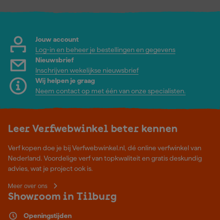
Jouw account
Log-in en beheer je bestellingen en gegevens
Nieuwsbrief
Inschrijven wekelijkse nieuwsbrief
Wij helpen je graag
Neem contact op met één van onze specialisten.
Leer Verfwebwinkel beter kennen
Verf kopen doe je bij Verfwebwinkel.nl, dé online verfwinkel van
Nederland. Voordelige verf van topkwaliteit en gratis deskundig
advies, wat je project ook is.
Meer over ons
Showroom in Tilburg
Openingstijden