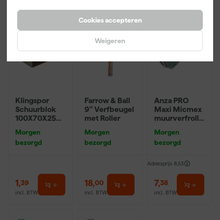
Cookies accepteren
Weigeren
Klingspor
Farrow & Ball
Anza PRO
Schuurblok
9" Verfbeugel
Maxi Micmex
100X70X25m
met Roller
muurverfrolle
m Sk 500
r - 18cm
Morgen
Morgen
Morgen
P220
bezorgd
bezorgd
bezorgd
Adviesprijs
8,53
1
,
18
,
7
,
39
00
38
incl. BTW
incl. BTW
incl. BTW