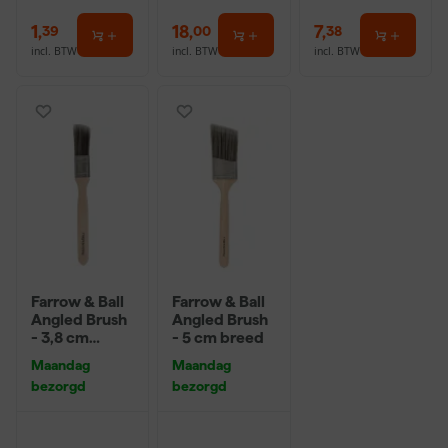
1
,
18
,
7
,
39
00
38
incl. BTW
incl. BTW
incl. BTW
Farrow & Ball
Farrow & Ball
Angled Brush
Angled Brush
- 3,8 cm
- 5 cm breed
breed
Maandag
Maandag
bezorgd
bezorgd