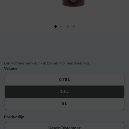
Een donkere verfkleur kan zorgen voor een meerprijs.
Volume
0.75 L
2.5 L
5 L
Productlijn
Casein Distemper