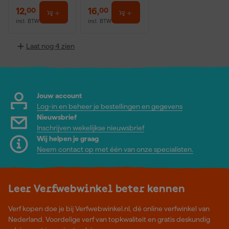
12
,
16
,
00
00
incl. BTW
incl. BTW
Laat nog 4 zien
Jouw account
Log-in en beheer je bestellingen en gegevens
Nieuwsbrief
Inschrijven wekelijkse nieuwsbrief
Wij helpen je graag
Neem contact op met één van onze specialisten.
Leer Verfwebwinkel beter kennen
Verf kopen doe je bij Verfwebwinkel.nl, dé online verfwinkel van
Nederland. Voordelige verf van topkwaliteit en gratis deskundig