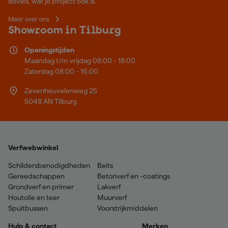
advies, wat je project ook is.
Meer over ons
Showroom in Tilburg
Openingstijden
Maandag t/m vrijdag 08:00 - 18:00
Zaterdag 08:00 - 16:00
Zevenheuvelenweg 25
5048 AN Tilburg
Verfwebwinkel
Schildersbenodigdheden
Beits
Gereedschappen
Betonverf en -coatings
Grondverf en primer
Lakverf
Houtolie en teer
Muurverf
Spuitbussen
Voorstrijkmiddelen
Hulp & contact
Merken