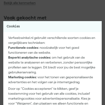
Bekijk alle kenmerken
Vaak gekocht met
Cookies
Verfwebwinkel.nl gebruikt verschillende soorten cookies en
vergelijkbare technieken:
Functionele cookies:
noodzakelijk voor het goed
functioneren van de website.
Beperkt analytische cookies:
om het gebruik van de
website te analyseren en verbeteren, zonder persoonlijke
profielen aan te leggen. Dit biedt voor jou de best mogelijke
gebruikerservaring.
Paintura
Farrow & Ball
Go!Paint Roll
Marketing cookies:
voor het tonen van gepersonaliseerde
Lucamax
F&B
And Go
advertenties en het volgen van je internetgedrag.
Washi tape -
Kleurenwaaie
Verfbak -
50mx24mm
r
12cm Roller -
Door op "Cookies accepteren" te klikken, geef je
Maandag
Maandag
Maandag
0,5L + 5
toestemming voor het gebruik van alle cookies, inclusief
bezorgd
bezorgd
bezorgd
Inzetbakken
marketingcookies voor advertentiepersonalisatie. Kies je
voor "Weigeren", dan plaatsen we alleen functionele en