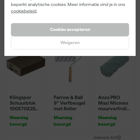
Adviesprijs
6,00
beperkt analytische cookies. Meer informatie vind je in ons
cookiebeleid
.
3
,
22
,
3
,
99
00
99
incl. BTW
incl. BTW
incl. BTW
Cookies accepteren
Weigeren
Klingspor
Farrow & Ball
Anza PRO
Schuurblok
9" Verfbeugel
Maxi Micmex
100X70X25m
met Roller
muurverfrolle
m Sk 500
r - 18cm
Maandag
Maandag
Maandag
P220
bezorgd
bezorgd
bezorgd
Adviesprijs
8,53