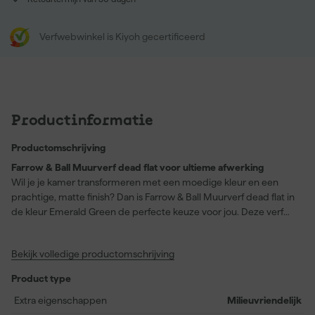
Verfwebwinkel is Kiyoh gecertificeerd
Productinformatie
Productomschrijving
Farrow & Ball Muurverf dead flat voor ultieme afwerking
Wil je je kamer transformeren met een moedige kleur en een
prachtige, matte finish? Dan is Farrow & Ball Muurverf dead flat in
de kleur Emerald Green de perfecte keuze voor jou. Deze verf
biedt een dekkende laag met een elegante, juweel groene tint.
Deze kleur combineerd erg mooi in een multikleurig pallet.
Bekijk volledige productomschrijving
Bijvoorbeeld samen met Lake Red en Ultra Marine Blue. Wat
deze verf echt bijzonder maakt, is de veelzijdigheid; je kunt het
Product type
gebruiken op muren, hout en radiatoren. Het resultaat? Een
uniforme, stijlvolle look door je hele huis. Met een droogtijd van
Extra eigenschappen
Milieuvriendelijk
slechts 2 uur en volledig uitgehard na een dag, kun je snel