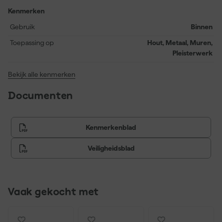
genieten van je vernieuwde ruimte. De milieuvriendelijke,
Kenmerken
watergedragen formule is bovendien wasbaar, afveegbaar en
Gebruik
Binnen
slijtvast. Perfect voor elke kamer waar duurzaamheid en stijl hand
in hand gaan!
Toepassing op
Hout, Metaal, Muren,
Pleisterwerk
Bekijk alle kenmerken
Documenten
Kenmerkenblad
Veiligheidsblad
Vaak gekocht met