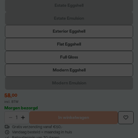
Estate Eggshell
Estate Emulsion
Exterior Eggshell
Flat Eggshell
Full Gloss
Modern Eggshell
Modern Emulsion
58
,
00
incl. BTW
Morgen bezorgd
In winkelwagen
Gratis verzending vanaf €50,-
Vandaag besteld = maandag in huis
Retourtermijn van 30 dagen