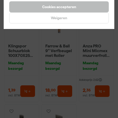
Cookies accepteren
Weigeren
Klingspor
Farrow & Ball
Anza PRO
Schuurblok
9" Verfbeugel
Mini Micmex
100X70X25m
met Roller
muurverfrolle
m Sk 500
r - 10cm
Maandag
Maandag
Maandag
P220
bezorgd
bezorgd
bezorgd
Adviesprijs
2,62
1
,
18
,
2
,
39
00
35
incl. BTW
incl. BTW
incl. BTW