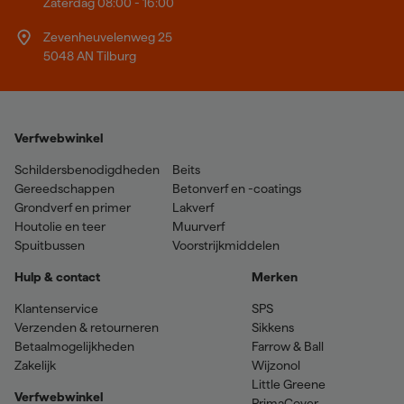
Zaterdag 08:00 - 16:00
Zevenheuvelenweg 25
5048 AN Tilburg
Verfwebwinkel
Schildersbenodigdheden
Beits
Gereedschappen
Betonverf en -coatings
Grondverf en primer
Lakverf
Houtolie en teer
Muurverf
Spuitbussen
Voorstrijkmiddelen
Hulp & contact
Merken
Klantenservice
SPS
Verzenden & retourneren
Sikkens
Betaalmogelijkheden
Farrow & Ball
Zakelijk
Wijzonol
Little Greene
Verfwebwinkel
PrimaCover