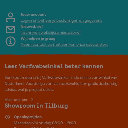
Jouw account
Log-in en beheer je bestellingen en gegevens
Nieuwsbrief
Inschrijven wekelijkse nieuwsbrief
Wij helpen je graag
Neem contact op met één van onze specialisten.
Leer Verfwebwinkel beter kennen
Verf kopen doe je bij Verfwebwinkel.nl, dé online verfwinkel van
Nederland. Voordelige verf van topkwaliteit en gratis deskundig
advies, wat je project ook is.
Meer over ons
Showroom in Tilburg
Openingstijden
Maandag t/m vrijdag 08:00 - 18:00