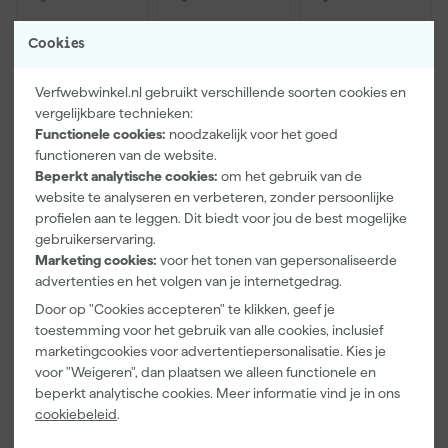
Cookies
Verfwebwinkel.nl gebruikt verschillende soorten cookies en
vergelijkbare technieken:
Functionele cookies:
noodzakelijk voor het goed
functioneren van de website.
Beperkt analytische cookies:
om het gebruik van de
Paintura
Farrow & Ball
Go!Paint Roll
website te analyseren en verbeteren, zonder persoonlijke
Lucamax
F&B
And Go
profielen aan te leggen. Dit biedt voor jou de best mogelijke
Washi tape -
Kleurenwaaie
Verfbak -
50mx24mm
r
12cm Roller -
gebruikerservaring.
Maandag
Maandag
Maandag
0,5L + 5
Marketing cookies:
voor het tonen van gepersonaliseerde
bezorgd
bezorgd
bezorgd
Inzetbakken
advertenties en het volgen van je internetgedrag.
Door op "Cookies accepteren" te klikken, geef je
Adviesprijs
6,00
toestemming voor het gebruik van alle cookies, inclusief
marketingcookies voor advertentiepersonalisatie. Kies je
3
,
22
,
3
,
99
00
99
voor "Weigeren", dan plaatsen we alleen functionele en
incl. BTW
incl. BTW
incl. BTW
beperkt analytische cookies. Meer informatie vind je in ons
cookiebeleid
.