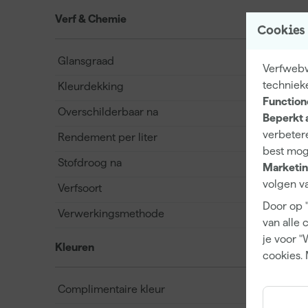
Verf & Chemie
Cookies
Glansgraad
Verfwebwi
techniek
Kleurdekking
Function
Overschilderbaar na
Beperkt 
verbetere
Rendement per liter
best mog
Stofdroog na
Marketin
volgen va
Verfsoort
Door op 
Verwerkingsmethode
van alle 
je voor "
Kleuren
cookies. 
Complimentaire kleur