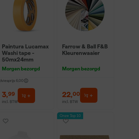
Paintura Lucamax
Farrow & Ball F&B
Washi tape -
Kleurenwaaier
50mx24mm
Morgen bezorgd
Morgen bezorgd
dviesprijs
6,00
3
,
22
,
99
00
incl. BTW
incl. BTW
Onze Top 10