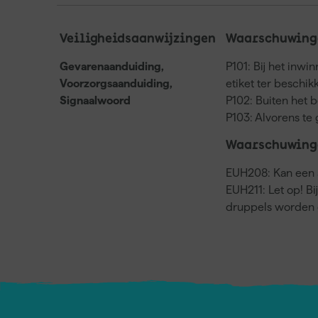
Veiligheidsaanwijzingen
Waarschuwinge
Gevarenaanduiding,
P101: Bij het inwi
Voorzorgsaanduiding,
etiket ter beschi
Signaalwoord
P102: Buiten het 
P103: Alvorens te 
Waarschuwing
EUH208: Kan een a
EUH211: Let op! Bi
druppels worden 