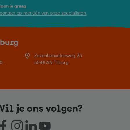
lpen je graag
ontact op met één van onze specialisten.
lburg
Zevenheuvelenweg 25
0 -
5048 AN Tilburg
Wil je ons volgen?