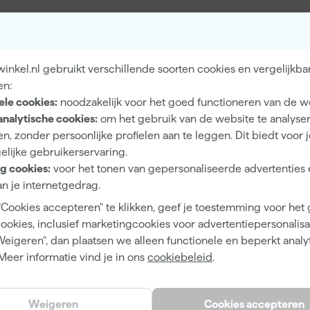
Eiglans
nkel.nl gebruikt verschillende soorten cookies en vergelijkba
en:
Dekkend
ele cookies:
noodzakelijk voor het goed functioneren van de w
4 h
analytische cookies:
om het gebruik van de website te analyse
n, zonder persoonlijke profielen aan te leggen. Dit biedt voor 
12 m²/l
elijke gebruikerservaring.
2 h
g cookies:
voor het tonen van gepersonaliseerde advertenties 
n je internetgedrag.
Waterbasis (acryl)
"Cookies accepteren" te klikken, geef je toestemming voor het
Airless spuitapparatuur, Kwast
cookies, inclusief marketingcookies voor advertentiepersonalisat
Weigeren", dan plaatsen we alleen functionele en beperkt analy
Meer informatie vind je in ons
cookiebeleid
.
Dimity
Weigeren
Cookies accepteren