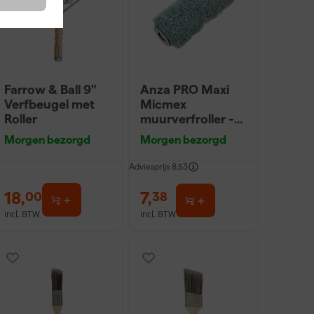
Farrow & Ball 9"
Anza PRO Maxi
Verfbeugel met
Micmex
Roller
muurverfroller -
18cm
Morgen bezorgd
Morgen bezorgd
Adviesprijs
8,53
18
,
7
,
00
38
incl. BTW
incl. BTW