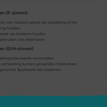
n (P-zinnen)
nnen van medisch advies, de verpakking of het
kking houden
bereik van kinderen houden
gebruiken, het etiket lezen
en (EUH-zinnen)
llergische reactie veroorzaken
j verneveling kunnen gevaarlijke inhaleerbare
gevormd. Spuitnevel niet inademen