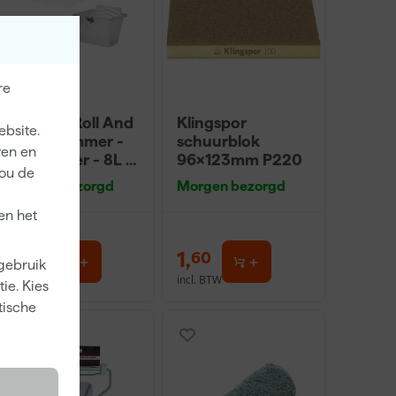
re
Go!Paint Roll And
Klingspor
ebsite.
Go Verfemmer -
schuurblok
ren en
18cm Roller - 8L +
96x123mm P220
jou de
5 Inzetemmers en
Morgen bezorgd
Morgen bezorgd
deksel
en het
10
,
1
,
99
60
 gebruik
incl. BTW
incl. BTW
ie. Kies
tische