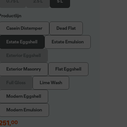
0.75 L
2.5 L
5 L
Productlijn
Casein Distemper
Dead Flat
Estate Eggshell
Estate Emulsion
Exterior Eggshell
Exterior Masonry
Flat Eggshell
Full Gloss
Lime Wash
Modern Eggshell
Modern Emulsion
251
,
00