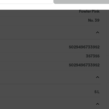
Roze
Fowler Pink
No. 39
5029496733952
357355
5029496733952
5 L