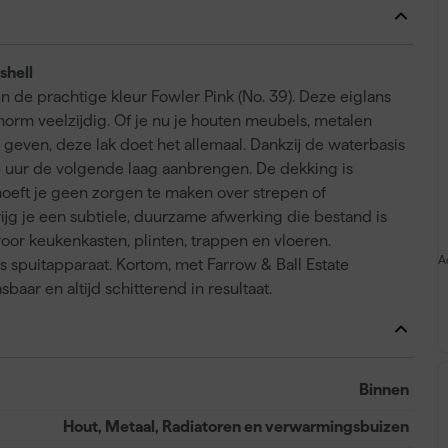
shell
n de prachtige kleur Fowler Pink (No. 39). Deze eiglans
norm veelzijdig. Of je nu je houten meubels, metalen
t geven, deze lak doet het allemaal. Dankzij de waterbasis
na 4 uur de volgende laag aanbrengen. De dekking is
e hoeft je geen zorgen te maken over strepen of
ijg je een subtiele, duurzame afwerking die bestand is
t voor keukenkasten, plinten, trappen en vloeren.
A
s spuitapparaat. Kortom, met Farrow & Ball Estate
asbaar en altijd schitterend in resultaat.
Binnen
Hout, Metaal, Radiatoren en verwarmingsbuizen