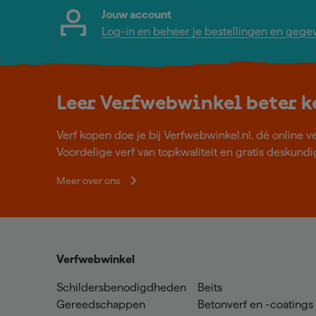
Jouw account
Log-in en beheer je bestellingen en gege
Leer Verfwebwinkel beter 
Verf kopen doe je bij Verfwebwinkel.nl, dé online v
Voordelige verf van topkwaliteit en gratis deskundig
Meer over ons
Verfwebwinkel
Schildersbenodigdheden
Beits
Gereedschappen
Betonverf en -coatings