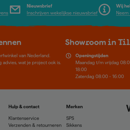
Nieuwsbrief
Wij he
vens
Inschrijven wekelijkse nieuwsbrief
Neem c
kennen
Showroom in Ti
erfwinkel van Nederland.
Openingstijden
 advies, wat je project ook is.
Maandag t/m vrijdag 08:0
18:00
Zaterdag 08:00 - 16:00
Hulp & contact
Merken
Klantenservice
SPS
Verzenden & retourneren
Sikkens