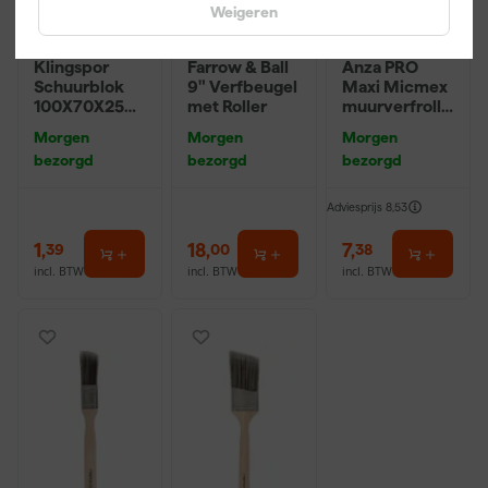
Weigeren
Klingspor
Farrow & Ball
Anza PRO
Schuurblok
9" Verfbeugel
Maxi Micmex
100X70X25m
met Roller
muurverfrolle
m Sk 500
r - 18cm
Morgen
Morgen
Morgen
P220
bezorgd
bezorgd
bezorgd
Adviesprijs
8,53
1
,
18
,
7
,
39
00
38
incl. BTW
incl. BTW
incl. BTW