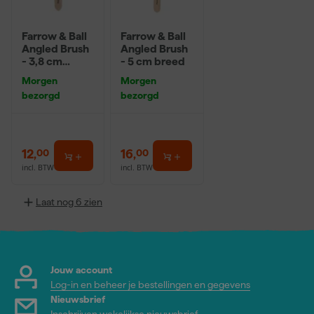
Farrow & Ball
Farrow & Ball
Angled Brush
Angled Brush
- 3,8 cm
- 5 cm breed
breed
Morgen
Morgen
bezorgd
bezorgd
12
,
16
,
00
00
incl. BTW
incl. BTW
Laat nog 6 zien
Jouw account
Log-in en beheer je bestellingen en gegevens
Nieuwsbrief
Inschrijven wekelijkse nieuwsbrief