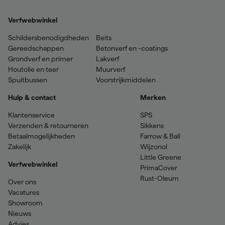
Verfwebwinkel
Schildersbenodigdheden
Beits
Gereedschappen
Betonverf en -coatings
Grondverf en primer
Lakverf
Houtolie en teer
Muurverf
Spuitbussen
Voorstrijkmiddelen
Hulp & contact
Merken
Klantenservice
SPS
Verzenden & retourneren
Sikkens
Betaalmogelijkheden
Farrow & Ball
Zakelijk
Wijzonol
Little Greene
Verfwebwinkel
PrimaCover
Rust-Oleum
Over ons
Vacatures
Showroom
Nieuws
Advies