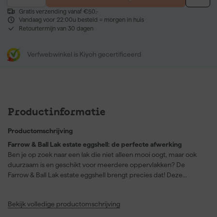
Gratis verzending vanaf €50,-
Vandaag voor 22:00u besteld = morgen in huis
Retourtermijn van 30 dagen
Verfwebwinkel is Kiyoh gecertificeerd
Productinformatie
Productomschrijving
Farrow & Ball Lak estate eggshell: de perfecte afwerking
Ben je op zoek naar een lak die niet alleen mooi oogt, maar ook
duurzaam is en geschikt voor meerdere oppervlakken? De
Farrow & Ball Lak estate eggshell brengt precies dat! Deze
elegante eiglans lak, met een glansgraad van 20%, is ideaal voor
hout, metaal en zelfs radiatoren en verwarmingsbuizen. Met de
Bekijk volledige productomschrijving
prachtige roze tint 'Fruit Fool' (kleurnummer No. 9911) geef je elke
ruimte een frisse en zachte uitstraling. De lak dekt volledig en