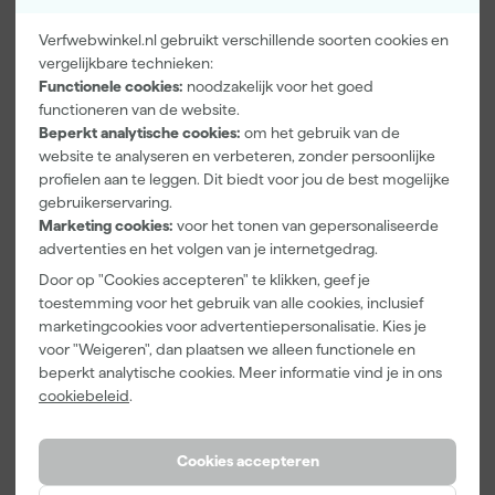
Verfwebwinkel.nl gebruikt verschillende soorten cookies en
vergelijkbare technieken:
Paintura
Farrow & Ball
Go!Paint Roll
Functionele cookies:
noodzakelijk voor het goed
Lucamax
F&B
And Go
functioneren van de website.
Washi tape -
Kleurenwaaie
Verfbak -
Beperkt analytische cookies:
om het gebruik van de
50mx24mm
r
12cm Roller -
Morgen
Morgen
Morgen
website te analyseren en verbeteren, zonder persoonlijke
0,5L + 5
bezorgd
bezorgd
bezorgd
profielen aan te leggen. Dit biedt voor jou de best mogelijke
Inzetbakken
gebruikerservaring.
Adviesprijs
6,00
Marketing cookies:
voor het tonen van gepersonaliseerde
advertenties en het volgen van je internetgedrag.
3
,
22
,
3
,
99
00
99
Door op "Cookies accepteren" te klikken, geef je
incl. BTW
incl. BTW
incl. BTW
toestemming voor het gebruik van alle cookies, inclusief
marketingcookies voor advertentiepersonalisatie. Kies je
voor "Weigeren", dan plaatsen we alleen functionele en
beperkt analytische cookies. Meer informatie vind je in ons
cookiebeleid
.
Cookies accepteren