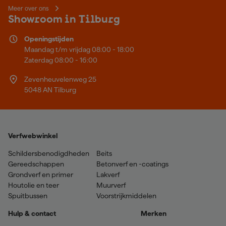
Meer over ons
Showroom in Tilburg
Openingstijden
Maandag t/m vrijdag 08:00 - 18:00
Zaterdag 08:00 - 16:00
Zevenheuvelenweg 25
5048 AN Tilburg
Verfwebwinkel
Schildersbenodigdheden
Beits
Gereedschappen
Betonverf en -coatings
Grondverf en primer
Lakverf
Houtolie en teer
Muurverf
Spuitbussen
Voorstrijkmiddelen
Hulp & contact
Merken