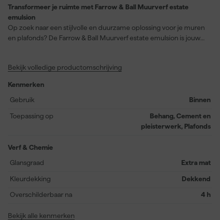
Transformeer je ruimte met Farrow & Ball Muurverf estate
emulsion
Op zoek naar een stijlvolle en duurzame oplossing voor je muren
en plafonds? De Farrow & Ball Muurverf estate emulsion is jouw
antwoord. Deze verf, met de schitterende kleur Charleston Gray
(No. 243), biedt een optimale dekking en een extra matte
Bekijk volledige productomschrijving
afwerking. Of het nu gaat om behang, cement en pleisterwerk of
plafonds, deze verf zorgt voor een strakke en egale look. Met een
Kenmerken
rendement van 14 vierkante meter per liter en een stofdroge tijd
van slechts 2 uur, kun je snel genieten van je opgeknapte ruimte.
Gebruik
Binnen
Bovendien is de verf op waterbasis, dus makkelijk aan te brengen
Toepassing op
Behang, Cement en
met kwast, roller of verfspuit. Overschilderbaar na 4 uur en
pleisterwerk, Plafonds
volledig uitgehard na 14 uur, waardoor je in een mum van tijd kunt
genieten van jouw nieuwe interieur. Perfect voor binnengebruik
Verf & Chemie
en biedt een schrobvastheidsklasse 1, ideaal voor elk interieur.
Glansgraad
Extra mat
Kleurdekking
Dekkend
Overschilderbaar na
4 h
Bekijk alle kenmerken