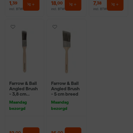
1
,
18
,
7
,
39
00
38
incl. BTW
incl. BTW
incl. BTW
Farrow & Ball
Farrow & Ball
Angled Brush
Angled Brush
- 3,8 cm
- 5 cm breed
breed
Maandag
Maandag
bezorgd
bezorgd
00
00