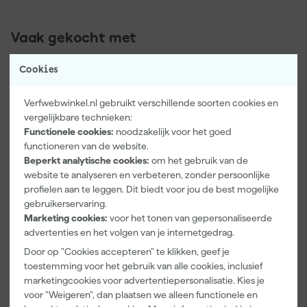
Vaak gekocht met
Cookies
Verfwebwinkel.nl gebruikt verschillende soorten cookies en
vergelijkbare technieken:
Functionele cookies:
noodzakelijk voor het goed
functioneren van de website.
Beperkt analytische cookies:
om het gebruik van de
website te analyseren en verbeteren, zonder persoonlijke
profielen aan te leggen. Dit biedt voor jou de best mogelijke
gebruikerservaring.
Paintura
Farrow & Ball
Go!Paint Roll
Marketing cookies:
voor het tonen van gepersonaliseerde
Lucamax
F&B
And Go
Washi tape -
Kleurenwaaie
Verfemmer -
advertenties en het volgen van je internetgedrag.
50mx24mm
r
18cm Roller -
Maandag
Maandag
Maandag
Door op "Cookies accepteren" te klikken, geef je
8L + 5
bezorgd
bezorgd
bezorgd
toestemming voor het gebruik van alle cookies, inclusief
Inzetemmers
en deksel
marketingcookies voor advertentiepersonalisatie. Kies je
voor "Weigeren", dan plaatsen we alleen functionele en
Adviesprijs
6,00