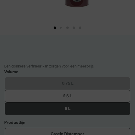
Een donkere verfkleur kan zorgen voor een meerprijs.
Volume
0.75 L
2.5 L
5 L
Productlijn
Casein Distemper