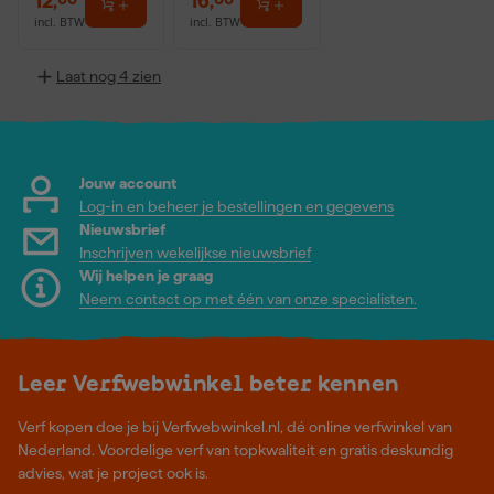
12
,
16
,
incl. BTW
incl. BTW
Laat nog 4 zien
Jouw account
Log-in en beheer je bestellingen en gegevens
Nieuwsbrief
Inschrijven wekelijkse nieuwsbrief
Wij helpen je graag
Neem contact op met één van onze specialisten.
Leer Verfwebwinkel beter kennen
Verf kopen doe je bij Verfwebwinkel.nl, dé online verfwinkel van
Nederland. Voordelige verf van topkwaliteit en gratis deskundig
advies, wat je project ook is.