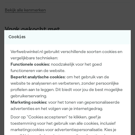
Bekijk alle kenmerken
Vaak gekocht met
Cookies
Verfwebwinkel.nl gebruikt verschillende soorten cookies en
vergelijkbare technieken:
Functionele cookies:
noodzakelijk voor het goed
functioneren van de website.
Beperkt analytische cookies:
om het gebruik van de
website te analyseren en verbeteren, zonder persoonlijke
profielen aan te leggen. Dit biedt voor jou de best mogelijke
gebruikerservaring.
Marketing cookies:
voor het tonen van gepersonaliseerde
Paintura
Farrow & Ball
Go!Paint Roll
advertenties en het volgen van je internetgedrag.
Lucamax
F&B
And Go
Washi tape -
Kleurenwaaie
Verfemmer -
Door op "Cookies accepteren" te klikken, geef je
50mx24mm
r
18cm Roller -
Morgen
Morgen
Morgen
toestemming voor het gebruik van alle cookies, inclusief
8L + 5
bezorgd
bezorgd
bezorgd
marketingcookies voor advertentiepersonalisatie. Kies je
Inzetemmers