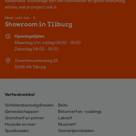
Nederland. Voordelige verf van topkwaliteit en gratis deskundig
advies, wat je project ook is.
Meer over ons
Showroom in Tilburg
Openingstijden
Maandag t/m vrijdag 08:00 - 18:00
Zaterdag 08:00 - 16:00
Zevenheuvelenweg 25
5048 AN Tilburg
Verfwebwinkel
Schildersbenodigdheden
Beits
Gereedschappen
Betonverf en -coatings
Grondverf en primer
Lakverf
Houtolie en teer
Muurverf
Spuitbussen
Voorstrijkmiddelen