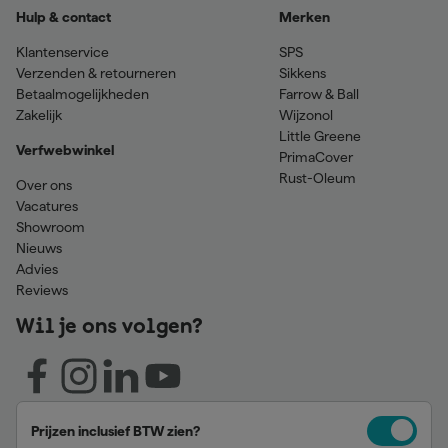
Hulp & contact
Merken
Klantenservice
SPS
Verzenden & retourneren
Sikkens
Betaalmogelijkheden
Farrow & Ball
Zakelijk
Wijzonol
Little Greene
Verfwebwinkel
PrimaCover
Rust-Oleum
Over ons
Vacatures
Showroom
Nieuws
Advies
Reviews
Wil je ons volgen?
Prijzen inclusief BTW zien?