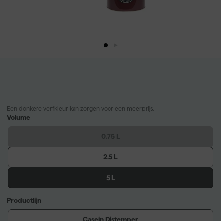
Een donkere verfkleur kan zorgen voor een meerprijs.
Volume
0.75 L
2.5 L
5 L
Productlijn
Casein Distemper