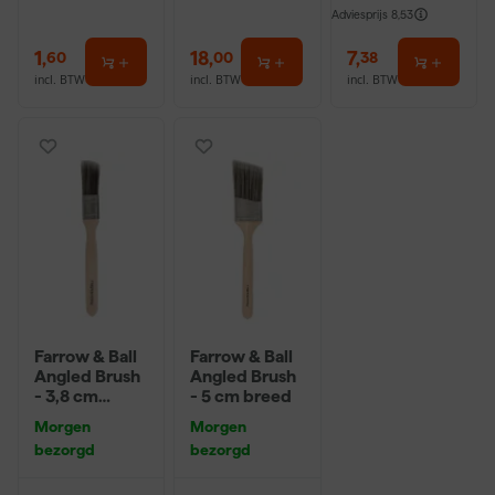
Adviesprijs
8,53
1
,
18
,
7
,
60
00
38
incl. BTW
incl. BTW
incl. BTW
Farrow & Ball
Farrow & Ball
Angled Brush
Angled Brush
- 3,8 cm
- 5 cm breed
breed
Morgen
Morgen
bezorgd
bezorgd