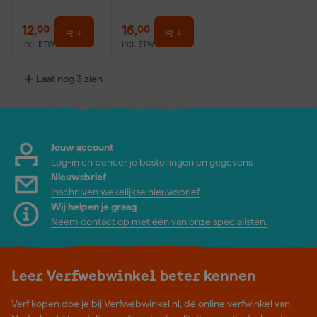
12
,
16
,
00
00
incl. BTW
incl. BTW
Laat nog 3 zien
Jouw account
Log-in en beheer je bestellingen en gegevens
Nieuwsbrief
Inschrijven wekelijkse nieuwsbrief
Wij helpen je graag
Neem contact op met één van onze specialisten.
Leer Verfwebwinkel beter kennen
Verf kopen doe je bij Verfwebwinkel.nl, dé online verfwinkel van