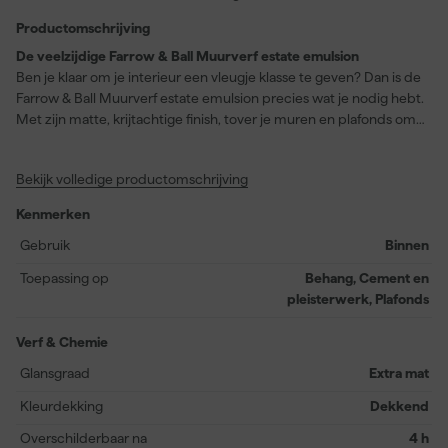
Productomschrijving
De veelzijdige Farrow & Ball Muurverf estate emulsion
Ben je klaar om je interieur een vleugje klasse te geven? Dan is de
Farrow & Ball Muurverf estate emulsion precies wat je nodig hebt.
Met zijn matte, krijtachtige finish, tover je muren en plafonds om
tot ware kunstwerken. Deze verf is ideaal voor het aanbrengen op
behang, cement en pleisterwerk, en plafonds. De dekkende
Bekijk volledige productomschrijving
formule zorgt voor een uitstekende kleurdekking. Verkrijgbaar in
de elegante kleur Ringwold Ground (No. 208), deze verf droogt
Kenmerken
stofvrij op na slechts 2 uur. Met een rendement van 14 vierkante
meter per liter hoef je nooit bang te zijn dat je te kort komt. Deze
Gebruik
Binnen
premium verf is na 14 uur volledig uitgehard en overschilderbaar
Toepassing op
Behang, Cement en
na slechts 4 uur. De Farrow & Ball Muurverf estate emulsion is op
pleisterwerk, Plafonds
waterbasis en kan worden aangebracht met kwast, roller of
verfspuit. Kies voor de kwaliteit en het gemak van Farrow & Ball en
Verf & Chemie
maak van je huis een thuis.
Glansgraad
Extra mat
Kleurdekking
Dekkend
Overschilderbaar na
4 h