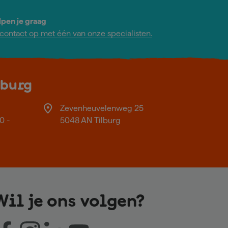
lpen je graag
ontact op met één van onze specialisten.
lburg
Zevenheuvelenweg 25
0 -
5048 AN Tilburg
Wil je ons volgen?