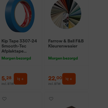
Kip Tape 3307-24
Farrow & Ball F&B
Smooth-Tec
Kleurenwaaier
Afplaktape
Buitengebruik -
Morgen bezorgd
Morgen bezorgd
24mm x 50m
5
,
22
,
28
00
incl. BTW
incl. BTW