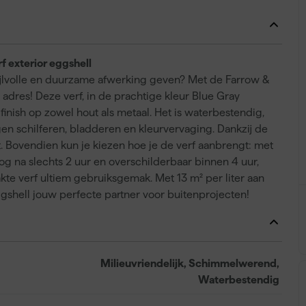
f exterior eggshell
tijlvolle en duurzame afwerking geven? Met de Farrow &
e adres! Deze verf, in de prachtige kleur Blue Gray
finish op zowel hout als metaal. Het is waterbestendig,
gen schilferen, bladderen en kleurvervaging. Dankzij de
lt. Bovendien kun je kiezen hoe je de verf aanbrengt: met
roog na slechts 2 uur en overschilderbaar binnen 4 uur,
kte verf ultiem gebruiksgemak. Met 13 m² per liter aan
gshell jouw perfecte partner voor buitenprojecten!
Milieuvriendelijk, Schimmelwerend,
Waterbestendig