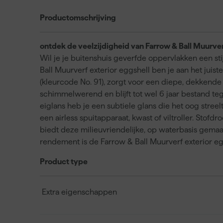
Productomschrijving
ontdek de veelzijdigheid van Farrow & Ball Muurver
Wil je je buitenshuis geverfde oppervlakken een s
Ball Muurverf exterior eggshell ben je aan het juist
(kleurcode No. 91), zorgt voor een diepe, dekkende 
schimmelwerend en blijft tot wel 6 jaar bestand te
eiglans heb je een subtiele glans die het oog stree
een airless spuitapparaat, kwast of viltroller. Stofd
biedt deze milieuvriendelijke, op waterbasis gemaa
rendement is de Farrow & Ball Muurverf exterior eg
Product type
Extra eigenschappen