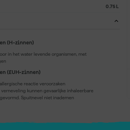
0.75 L
n (H-zinnen)
voor in het water levende organismen, met
gen
en (EUH-zinnen)
llergische reactie veroorzaken
j verneveling kunnen gevaarlijke inhaleerbare
gevormd. Spuitnevel niet inademen