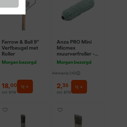
Farrow & Ball 9"
Anza PRO Mini
Verfbeugel met
Micmex
Roller
muurverfroller -
10cm
Morgen bezorgd
Morgen bezorgd
Adviesprijs
2,62
18
,
2
,
00
35
incl. BTW
incl. BTW