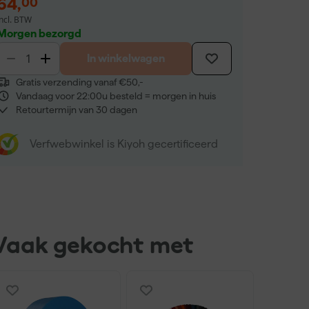
64
,
00
incl. BTW
Morgen bezorgd
In winkelwagen
Gratis verzending vanaf €50,-
Vandaag voor 22:00u besteld = morgen in huis
Retourtermijn van 30 dagen
Verfwebwinkel is Kiyoh gecertificeerd
Vaak gekocht met