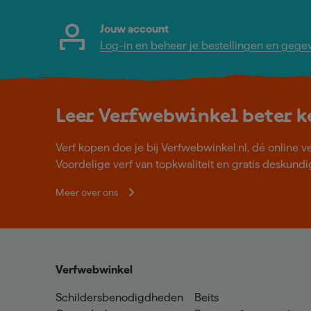
Jouw account
Log-in en beheer je bestellingen en gege
Leer Verfwebwinkel beter 
Verf kopen doe je bij Verfwebwinkel.nl, dé online v
Voordelige verf van topkwaliteit en gratis deskundig
Meer over ons
Verfwebwinkel
Schildersbenodigdheden
Beits