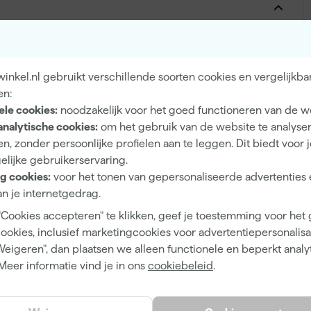
Buiten
Hout, Metaal
nkel.nl gebruikt verschillende soorten cookies en vergelijkba
en:
ele cookies:
noodzakelijk voor het goed functioneren van de w
analytische cookies:
om het gebruik van de website te analyse
n, zonder persoonlijke profielen aan te leggen. Dit biedt voor 
Eiglans
elijke gebruikerservaring.
g cookies:
voor het tonen van gepersonaliseerde advertenties 
Dekkend
n je internetgedrag.
4 h
"Cookies accepteren" te klikken, geef je toestemming voor het
13 m²/l
cookies, inclusief marketingcookies voor advertentiepersonalisat
Weigeren", dan plaatsen we alleen functionele en beperkt analy
2 h
Meer informatie vind je in ons
cookiebeleid
.
Waterbasis (acryl)
Airless spuitapparatuur, Kwast, Viltroller