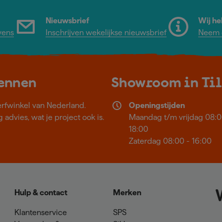
Nieuwsbrief
Wij he
vens
Inschrijven wekelijkse nieuwsbrief
Neem c
kennen
Showroom in Ti
erfwinkel van Nederland.
Openingstijden
 advies, wat je project ook is.
Maandag t/m vrijdag 08:0
18:00
Zaterdag 08:00 - 16:00
Hulp & contact
Merken
Klantenservice
SPS