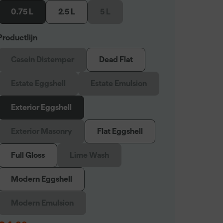
0.75 L
2.5 L
5 L
Productlijn
Casein Distemper
Dead Flat
Estate Eggshell
Estate Emulsion
Exterior Eggshell
Exterior Masonry
Flat Eggshell
Full Gloss
Lime Wash
Modern Eggshell
Modern Emulsion