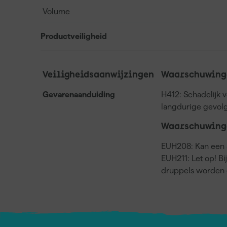
Volume
Productveiligheid
Veiligheidsaanwijzingen
Waarschuwinge
Gevarenaanduiding
H412: Schadelijk 
langdurige gevol
Waarschuwing
EUH208: Kan een a
EUH211: Let op! Bi
druppels worden 