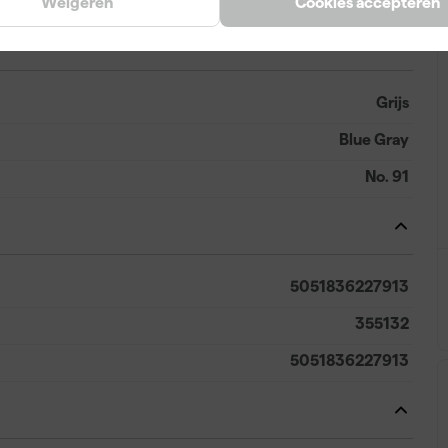
Weigeren
Cookies accepteren
Grijs
Blue Gray
No. 91
5051836227913
355132
5051836227913