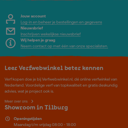
Jouw account
Log-in en beheer je bestellingen en gegevens
Nieuwsbrief
Inschrijven wekelijkse nieuwsbrief
Wij helpen je graag
Neem contact op met één van onze specialisten.
Leer Verfwebwinkel beter kennen
Verf kopen doe je bij Verfwebwinkel.nl, dé online verfwinkel van
Nederland. Voordelige verf van topkwaliteit en gratis deskundig
advies, wat je project ook is.
Meer over ons
Showroom in Tilburg
Openingstijden
Maandag t/m vrijdag 08:00 - 18:00