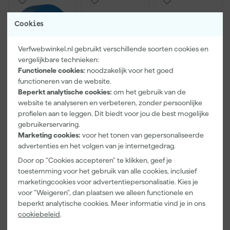
Cookies
Verfwebwinkel.nl gebruikt verschillende soorten cookies en
vergelijkbare technieken:
Functionele cookies:
noodzakelijk voor het goed
functioneren van de website.
Beperkt analytische cookies:
om het gebruik van de
Kip Tape
Farrow & Ball
Go!Paint Roll
website te analyseren en verbeteren, zonder persoonlijke
3307-24
F&B
And Go
profielen aan te leggen. Dit biedt voor jou de best mogelijke
Smooth-Tec
Kleurenwaaie
Verfbak -
gebruikerservaring.
Afplaktape
r
12cm Roller -
Morgen
Morgen
Morgen
Buitengebruik
0,5L + 5
Marketing cookies:
voor het tonen van gepersonaliseerde
bezorgd
bezorgd
bezorgd
- 24mm x
Inzetbakken
advertenties en het volgen van je internetgedrag.
50m
Door op "Cookies accepteren" te klikken, geef je
toestemming voor het gebruik van alle cookies, inclusief
marketingcookies voor advertentiepersonalisatie. Kies je
5
,
22
,
3
,
28
00
99
voor "Weigeren", dan plaatsen we alleen functionele en
incl. BTW
incl. BTW
incl. BTW
beperkt analytische cookies. Meer informatie vind je in ons
cookiebeleid
.