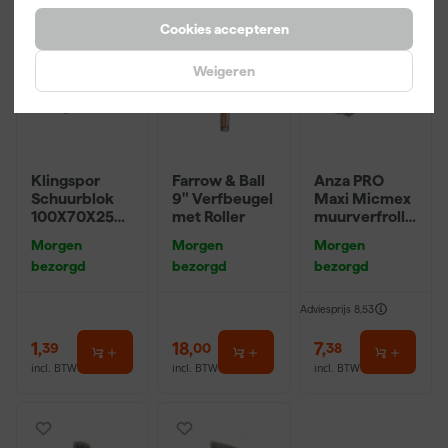
Cookies accepteren
Weigeren
Klingspor
Farrow & Ball
Anza PRO
Schuurblok
9" Verfbeugel
Maxi Micmex
100X70X25m
met Roller
muurverfrolle
m Sk 500
r - 18cm
Morgen
Morgen
Morgen
P220
bezorgd
bezorgd
bezorgd
Adviesprijs
8,53
1
,
18
,
7
,
39
00
38
incl. BTW
incl. BTW
incl. BTW