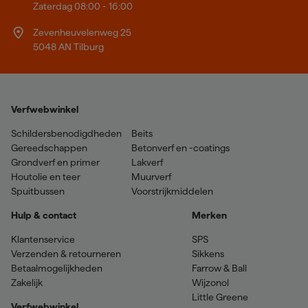
Zaterdag 08:00 - 16:00
Zevenheuvelenweg 25
5048 AN Tilburg
Verfwebwinkel
Schildersbenodigdheden
Beits
Gereedschappen
Betonverf en -coatings
Grondverf en primer
Lakverf
Houtolie en teer
Muurverf
Spuitbussen
Voorstrijkmiddelen
Hulp & contact
Merken
Klantenservice
SPS
Verzenden & retourneren
Sikkens
Betaalmogelijkheden
Farrow & Ball
Zakelijk
Wijzonol
Little Greene
Verfwebwinkel