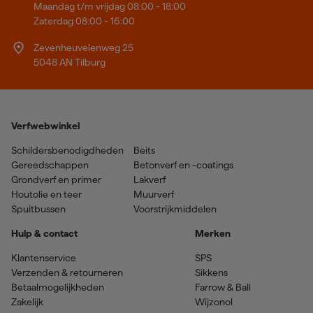
Maandag t/m vrijdag 08:00 - 18:00
Zaterdag 08:00 - 16:00
Zevenheuvelenweg 25
5048 AN Tilburg
Verfwebwinkel
Schildersbenodigdheden
Beits
Gereedschappen
Betonverf en -coatings
Grondverf en primer
Lakverf
Houtolie en teer
Muurverf
Spuitbussen
Voorstrijkmiddelen
Hulp & contact
Merken
Klantenservice
SPS
Verzenden & retourneren
Sikkens
Betaalmogelijkheden
Farrow & Ball
Zakelijk
Wijzonol