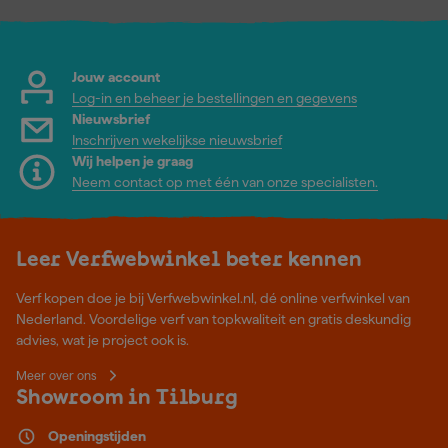
Jouw account
Log-in en beheer je bestellingen en gegevens
Nieuwsbrief
Inschrijven wekelijkse nieuwsbrief
Wij helpen je graag
Neem contact op met één van onze specialisten.
Leer Verfwebwinkel beter kennen
Verf kopen doe je bij Verfwebwinkel.nl, dé online verfwinkel van
Nederland. Voordelige verf van topkwaliteit en gratis deskundig
advies, wat je project ook is.
Meer over ons
Showroom in Tilburg
Openingstijden