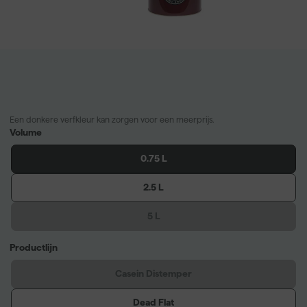
Een donkere verfkleur kan zorgen voor een meerprijs.
Volume
0.75 L
2.5 L
5 L
Productlijn
Casein Distemper
Dead Flat