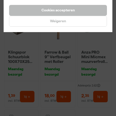
Cookies accepteren
Weigeren
Klingspor
Farrow & Ball
Anza PRO
Schuurblok
9" Verfbeugel
Mini Micmex
100X70X25m
met Roller
muurverfrolle
m Sk 500
r - 10cm
Maandag
Maandag
Maandag
P220
bezorgd
bezorgd
bezorgd
Adviesprijs
2,62
1
,
18
,
2
,
39
00
35
incl. BTW
incl. BTW
incl. BTW