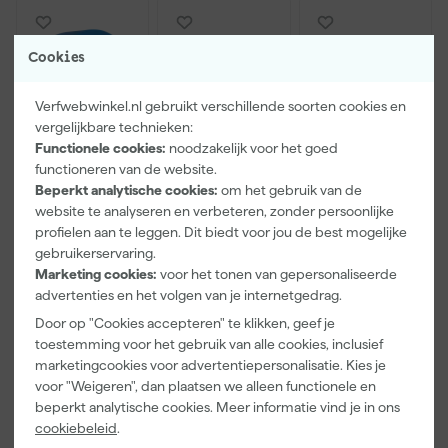
Cookies
Verfwebwinkel.nl gebruikt verschillende soorten cookies en
vergelijkbare technieken:
Functionele cookies:
noodzakelijk voor het goed
functioneren van de website.
Beperkt analytische cookies:
om het gebruik van de
website te analyseren en verbeteren, zonder persoonlijke
Kip Tape
Farrow & Ball
Go!Paint Roll
3307-24
F&B
And Go
profielen aan te leggen. Dit biedt voor jou de best mogelijke
Smooth-Tec
Kleurenwaaie
Verfbak -
gebruikerservaring.
Afplaktape
r
12cm Roller -
Marketing cookies:
voor het tonen van gepersonaliseerde
Maandag
Maandag
Maandag
Buitengebruik
0,5L + 5
advertenties en het volgen van je internetgedrag.
bezorgd
bezorgd
bezorgd
- 24mm x
Inzetbakken
50m
Door op "Cookies accepteren" te klikken, geef je
toestemming voor het gebruik van alle cookies, inclusief
marketingcookies voor advertentiepersonalisatie. Kies je
5
,
22
,
3
,
28
00
99
voor "Weigeren", dan plaatsen we alleen functionele en
incl. BTW
incl. BTW
incl. BTW
beperkt analytische cookies. Meer informatie vind je in ons
cookiebeleid
.