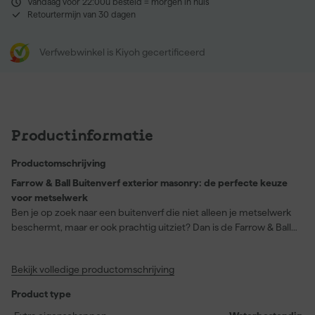
Vandaag voor 22:00u besteld = morgen in huis
Retourtermijn van 30 dagen
Verfwebwinkel is Kiyoh gecertificeerd
Productinformatie
Productomschrijving
Farrow & Ball Buitenverf exterior masonry: de perfecte keuze
voor metselwerk
Ben je op zoek naar een buitenverf die niet alleen je metselwerk
beschermt, maar er ook prachtig uitziet? Dan is de Farrow & Ball
Buitenverf exterior masonry precies wat je nodig hebt. Deze
hoogwaardige, matte muurverf biedt niet alleen een uitstekende
Bekijk volledige productomschrijving
dekking in een stijlvolle bruine kleur, maar beschermt je
buitenmuren ook tegen extreme weersomstandigheden en
Product type
bacteriële contaminatie. Droogt snel – stofdroog na slechts 2 uur