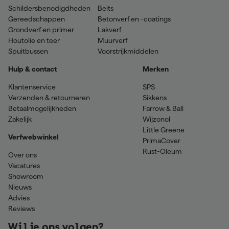
Schildersbenodigdheden
Beits
Gereedschappen
Betonverf en -coatings
Grondverf en primer
Lakverf
Houtolie en teer
Muurverf
Spuitbussen
Voorstrijkmiddelen
Hulp & contact
Merken
Klantenservice
SPS
Verzenden & retourneren
Sikkens
Betaalmogelijkheden
Farrow & Ball
Zakelijk
Wijzonol
Little Greene
Verfwebwinkel
PrimaCover
Rust-Oleum
Over ons
Vacatures
Showroom
Nieuws
Advies
Reviews
Wil je ons volgen?