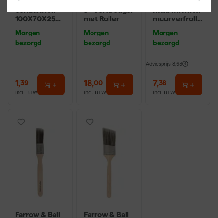
Klingspor
Farrow & Ball
Anza PRO
Schuurblok
9" Verfbeugel
Maxi Micmex
100X70X25m
met Roller
muurverfrolle
m Sk 500
r - 18cm
Morgen
Morgen
Morgen
P220
bezorgd
bezorgd
bezorgd
Adviesprijs
8,53
1
,
18
,
7
,
39
00
38
incl. BTW
incl. BTW
incl. BTW
Farrow & Ball
Farrow & Ball