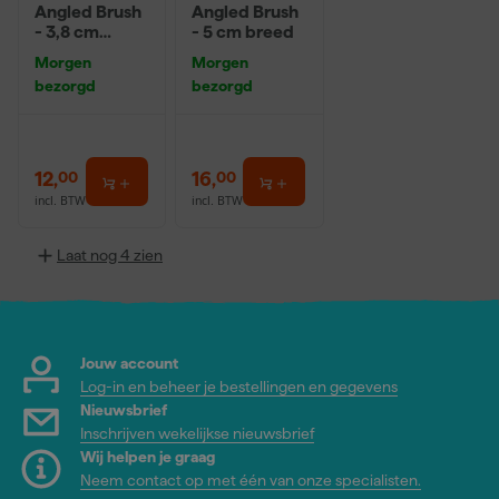
Angled Brush
Angled Brush
- 3,8 cm
- 5 cm breed
breed
Morgen
Morgen
bezorgd
bezorgd
12
,
16
,
00
00
incl. BTW
incl. BTW
Laat nog 4 zien
Jouw account
Log-in en beheer je bestellingen en gegevens
Nieuwsbrief
Inschrijven wekelijkse nieuwsbrief
Wij helpen je graag
Neem contact op met één van onze specialisten.