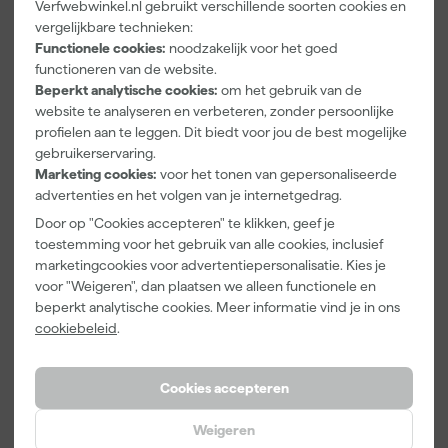
Verfwebwinkel.nl gebruikt verschillende soorten cookies en
Kip Tape
Farrow & Ball
Go!Paint Roll
vergelijkbare technieken:
3307-24
F&B
And Go
Functionele cookies:
noodzakelijk voor het goed
Smooth-Tec
Kleurenwaaie
Verfemmer -
Afplaktape
r
18cm Roller -
functioneren van de website.
Morgen
Morgen
Morgen
Buitengebruik
8L + 5
Beperkt analytische cookies:
om het gebruik van de
bezorgd
bezorgd
bezorgd
- 24mm x
Inzetemmers
website te analyseren en verbeteren, zonder persoonlijke
50m
en deksel
profielen aan te leggen. Dit biedt voor jou de best mogelijke
gebruikerservaring.
Marketing cookies:
voor het tonen van gepersonaliseerde
5
,
22
,
10
,
28
00
99
advertenties en het volgen van je internetgedrag.
incl. BTW
incl. BTW
incl. BTW
Door op "Cookies accepteren" te klikken, geef je
toestemming voor het gebruik van alle cookies, inclusief
marketingcookies voor advertentiepersonalisatie. Kies je
voor "Weigeren", dan plaatsen we alleen functionele en
beperkt analytische cookies. Meer informatie vind je in ons
cookiebeleid
.
Cookies accepteren
Weigeren