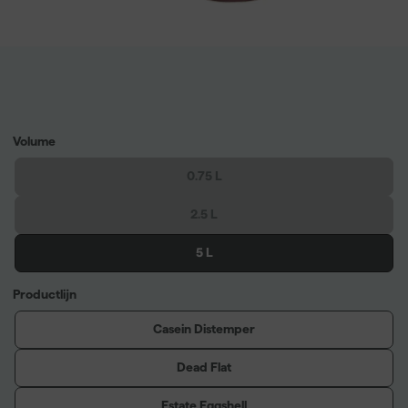
Volume
0.75 L
2.5 L
5 L
Productlijn
Casein Distemper
Dead Flat
Estate Eggshell