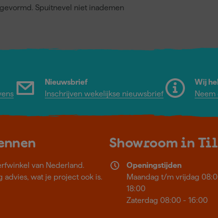
gevormd. Spuitnevel niet inademen
Nieuwsbrief
Wij he
vens
Inschrijven wekelijkse nieuwsbrief
Neem c
kennen
Showroom in Ti
erfwinkel van Nederland.
Openingstijden
 advies, wat je project ook is.
Maandag t/m vrijdag 08:0
18:00
Zaterdag 08:00 - 16:00