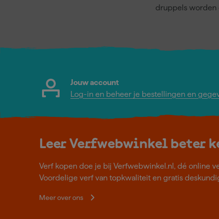
druppels worden 
Jouw account
Log-in en beheer je bestellingen en gege
Leer Verfwebwinkel beter 
Verf kopen doe je bij Verfwebwinkel.nl, dé online v
Voordelige verf van topkwaliteit en gratis deskundig
Meer over ons