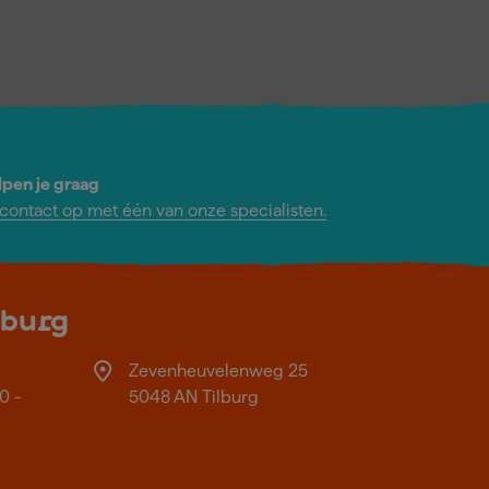
lpen je graag
ontact op met één van onze specialisten.
lburg
Zevenheuvelenweg 25
0 -
5048 AN Tilburg