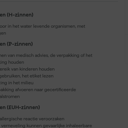
n (H-zinnen)
voor in het water levende organismen, met
gen
n (P-zinnen)
nnen van medisch advies, de verpakking of het
kking houden
bereik van kinderen houden
gebruiken, het etiket lezen
ing in het milieu
akking afvoeren naar gecertificeerde
valstromen
en (EUH-zinnen)
llergische reactie veroorzaken
j verneveling kunnen gevaarlijke inhaleerbare