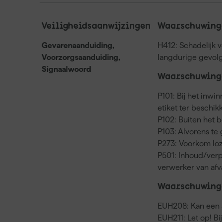
Veiligheidsaanwijzingen
Waarschuwinge
Gevarenaanduiding,
H412: Schadelijk 
Voorzorgsaanduiding,
langdurige gevol
Signaalwoord
Waarschuwinge
P101: Bij het inwi
etiket ter beschi
P102: Buiten het 
P103: Alvorens te 
P273: Voorkom loz
P501: Inhoud/verp
verwerker van af
Waarschuwing
EUH208: Kan een a
EUH211: Let op! Bi