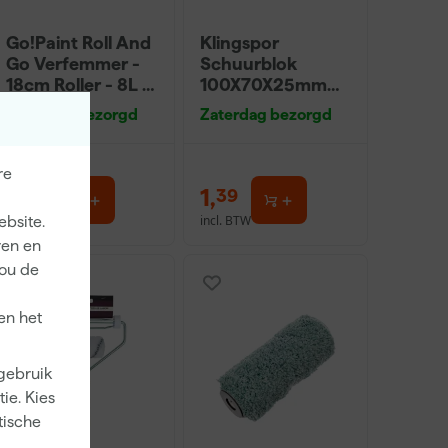
Go!Paint Roll And
Klingspor
Go Verfemmer -
Schuurblok
18cm Roller - 8L +
100X70X25mm
5 Inzetemmers en
Sk 500 P220
Zaterdag bezorgd
Zaterdag bezorgd
deksel
re
10
,
1
,
99
39
incl. BTW
incl. BTW
ebsite.
ren en
jou de
en het
 gebruik
ie. Kies
tische