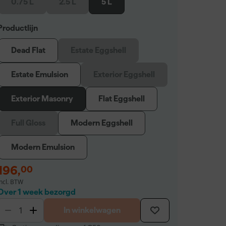
0.75 L
2.5 L
5 L
Productlijn
Dead Flat
Estate Eggshell
Estate Emulsion
Exterior Eggshell
Exterior Masonry
Flat Eggshell
Full Gloss
Modern Eggshell
Modern Emulsion
196
,
00
incl. BTW
Over 1 week bezorgd
In winkelwagen