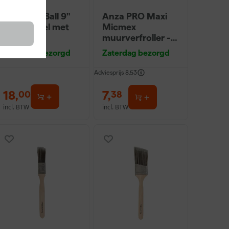
Farrow & Ball 9"
Anza PRO Maxi
Verfbeugel met
Micmex
Roller
muurverfroller -
18cm
Zaterdag bezorgd
Zaterdag bezorgd
Adviesprijs
8,53
18
,
7
,
00
38
incl. BTW
incl. BTW