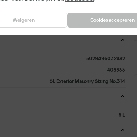
Blauw
Sizing
Weigeren
Cookies accepteren
No. 314
5029496032482
405533
5L Exterior Masonry Sizing No.314
5 L