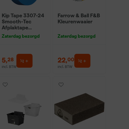
Kip Tape 3307-24
Farrow & Ball F&B
Smooth-Tec
Kleurenwaaier
Afplaktape
Buitengebruik -
Zaterdag bezorgd
Zaterdag bezorgd
24mm x 50m
5
,
22
,
28
00
incl. BTW
incl. BTW