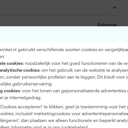
Extra mat
Dekkend
5 h
nkel.nl gebruikt verschillende soorten cookies en vergelijkba
en:
8 m²/l
ele cookies:
noodzakelijk voor het goed functioneren van de w
2 h
analytische cookies:
om het gebruik van de website te analyse
n, zonder persoonlijke profielen aan te leggen. Dit biedt voor 
14 d
elijke gebruikerservaring.
Waterbasis (acryl)
g cookies:
voor het tonen van gepersonaliseerde advertenties 
n je internetgedrag.
Kwast, Verfroller, Verfspuit
"Cookies accepteren" te klikken, geef je toestemming voor het
cookies, inclusief marketingcookies voor advertentiepersonalisat
Weigeren", dan plaatsen we alleen functionele en beperkt analy
Meer informatie vind je in ons
cookiebeleid
.