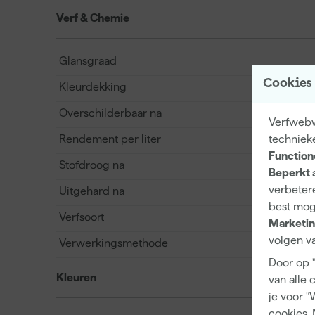
Verf & Chemie
Glansgraad
Cookies
Kleurdekking
Overschilderbaar na
Verfwebwi
Rendement per liter
techniek
Function
Stofdroog na
Beperkt 
verbetere
Uitgehard na
best mog
Verfsoort
Marketin
volgen va
Verwerkingsmethode
Door op 
Kleuren
van alle 
je voor "
cookies. 