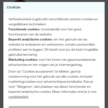
Cookies
Verfwebwinkel.nl gebruikt verschillende soorten cookies en
vergelijkbare technieken:
Functionele cookies:
noodzakelijk voor het goed
functioneren van de website.
Farrow & Ball
Go!Paint Roll
Klingspor
Beperkt analytische cookies:
om het gebruik van de
F&B
And Go
Schuurblok
website te analyseren en verbeteren, zonder persoonlijke
Kleurenwaaie
Verfbak -
100X70X25m
profielen aan te leggen. Dit biedt voor jou de best mogelijke
r
12cm Roller -
m Sk 500
Maandag
Maandag
Maandag
gebruikerservaring.
0,5L + 5
P220
bezorgd
bezorgd
bezorgd
Marketing cookies:
voor het tonen van gepersonaliseerde
Inzetbakken
advertenties en het volgen van je internetgedrag.
Door op "Cookies accepteren" te klikken, geef je
toestemming voor het gebruik van alle cookies, inclusief
22
,
3
,
1
,
00
99
39
marketingcookies voor advertentiepersonalisatie. Kies je
incl. BTW
incl. BTW
incl. BTW
voor "Weigeren", dan plaatsen we alleen functionele en
beperkt analytische cookies. Meer informatie vind je in ons
cookiebeleid
.