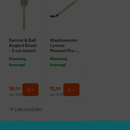
Farrow & Ball
Staalmeester
Angled Brush
Lyonse
- 5 cm breed
Penseel Pro-
Hybrid 2024 -
Maandag
Maandag
16
bezorgd
bezorgd
16
,
12
,
00
89
incl. BTW
incl. BTW
Laat nog 5 zien