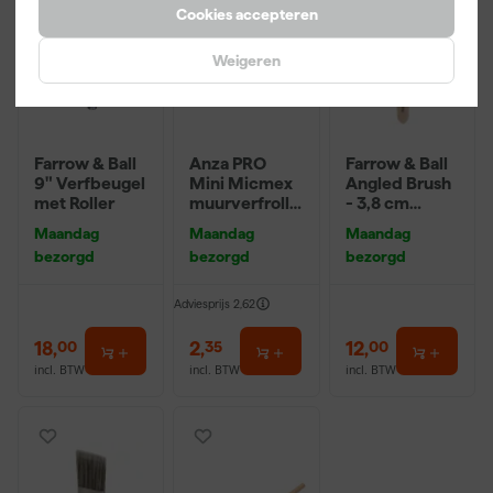
Cookies accepteren
Weigeren
Farrow & Ball
Anza PRO
Farrow & Ball
9" Verfbeugel
Mini Micmex
Angled Brush
met Roller
muurverfrolle
- 3,8 cm
r - 10cm
breed
Maandag
Maandag
Maandag
bezorgd
bezorgd
bezorgd
Adviesprijs
2,62
18
,
2
,
12
,
00
35
00
incl. BTW
incl. BTW
incl. BTW