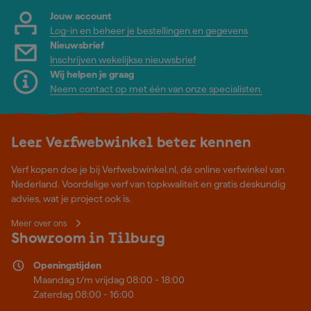
Jouw account
Log-in en beheer je bestellingen en gegevens
Nieuwsbrief
Inschrijven wekelijkse nieuwsbrief
Wij helpen je graag
Neem contact op met één van onze specialisten.
Leer Verfwebwinkel beter kennen
Verf kopen doe je bij Verfwebwinkel.nl, dé online verfwinkel van
Nederland. Voordelige verf van topkwaliteit en gratis deskundig
advies, wat je project ook is.
Meer over ons
Showroom in Tilburg
Openingstijden
Maandag t/m vrijdag 08:00 - 18:00
Zaterdag 08:00 - 16:00