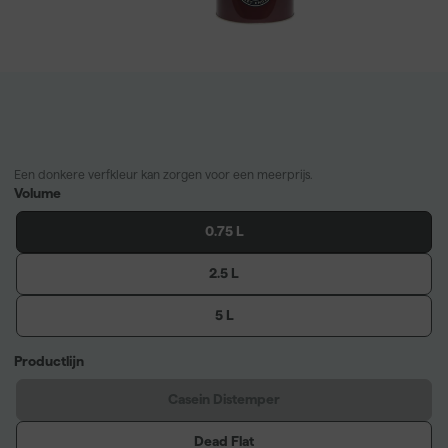
Een donkere verfkleur kan zorgen voor een meerprijs.
Volume
0.75 L
2.5 L
5 L
Productlijn
Casein Distemper
Dead Flat