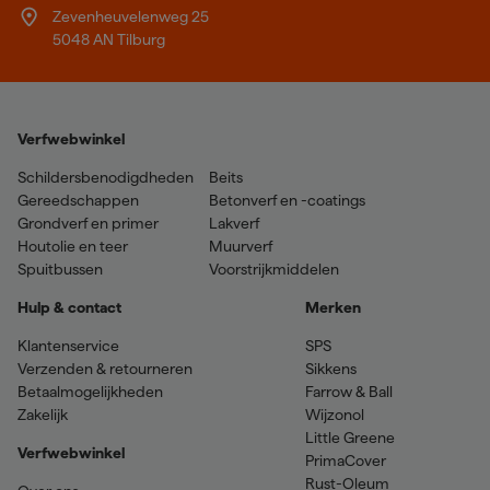
Zevenheuvelenweg 25
5048 AN Tilburg
Verfwebwinkel
Schildersbenodigdheden
Beits
Gereedschappen
Betonverf en -coatings
Grondverf en primer
Lakverf
Houtolie en teer
Muurverf
Spuitbussen
Voorstrijkmiddelen
Hulp & contact
Merken
Klantenservice
SPS
Verzenden & retourneren
Sikkens
Betaalmogelijkheden
Farrow & Ball
Zakelijk
Wijzonol
Little Greene
Verfwebwinkel
PrimaCover
Rust-Oleum