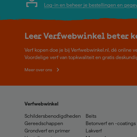
Log-in en beheer je bestellingen en gege
Leer Verfwebwinkel beter 
Verf kopen doe je bij Verfwebwinkel.nl, dé online v
Voordelige verf van topkwaliteit en gratis deskundig
Meer over ons
Verfwebwinkel
Schildersbenodigdheden
Beits
Gereedschappen
Betonverf en -coatings
Grondverf en primer
Lakverf