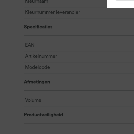
Kleurnaam
Kleurnummer leverancier
Specificaties
EAN
Artikelnummer
Modelcode
Afmetingen
Volume
Productveiligheid