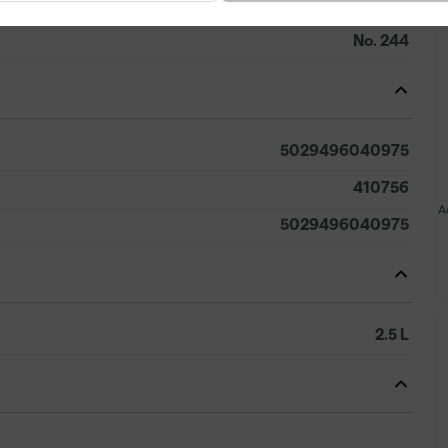
London Clay
No. 244
5029496040975
410756
A
5029496040975
2.5 L