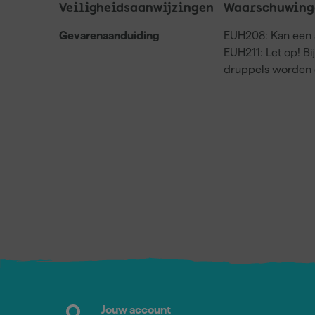
Veiligheidsaanwijzingen
Waarschuwing
Gevarenaanduiding
EUH208: Kan een a
EUH211: Let op! Bi
druppels worden 
Jouw account