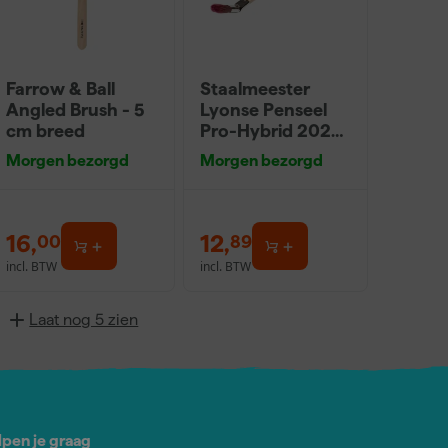
Farrow & Ball
Staalmeester
Angled Brush - 5
Lyonse Penseel
cm breed
Pro-Hybrid 2024
- 16
Morgen bezorgd
Morgen bezorgd
16
,
12
,
00
89
incl. BTW
incl. BTW
Laat nog 5 zien
lpen je graag