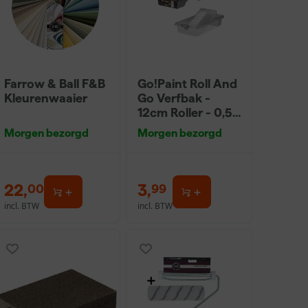
Farrow & Ball F&B
Go!Paint Roll And
Kleurenwaaier
Go Verfbak -
12cm Roller - 0,5L
+ 5 Inzetbakken
Morgen bezorgd
Morgen bezorgd
22
,
3
,
00
99
incl. BTW
incl. BTW