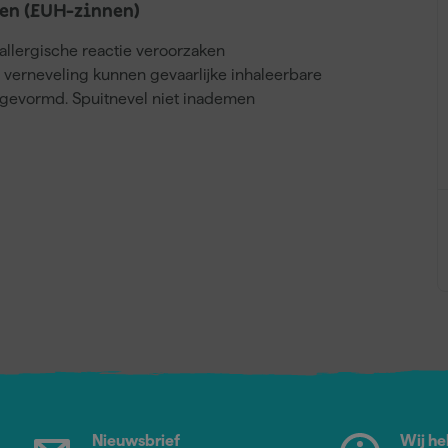
en (EUH-zinnen)
llergische reactie veroorzaken
j verneveling kunnen gevaarlijke inhaleerbare
gevormd. Spuitnevel niet inademen
Nieuwsbrief
Wij he