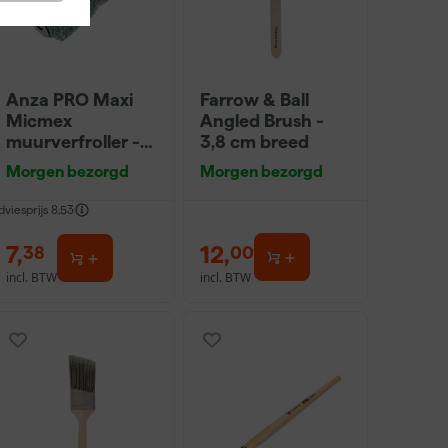
Anza PRO Maxi
Farrow & Ball
Micmex
Angled Brush -
muurverfroller -
3,8 cm breed
18cm
Morgen bezorgd
Morgen bezorgd
dviesprijs
8,53
7
,
12
,
38
00
incl. BTW
incl. BTW