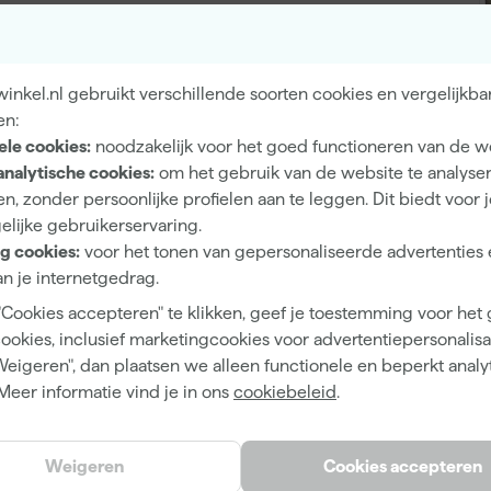
Eiglans
Dekkend
nkel.nl gebruikt verschillende soorten cookies en vergelijkba
en:
4 h
ele cookies:
noodzakelijk voor het goed functioneren van de w
12 m²/l
analytische cookies:
om het gebruik van de website te analyse
n, zonder persoonlijke profielen aan te leggen. Dit biedt voor 
1
elijke gebruikerservaring.
g cookies:
voor het tonen van gepersonaliseerde advertenties 
2 h
n je internetgedrag.
Waterbasis (acryl)
"Cookies accepteren" te klikken, geef je toestemming voor het
Kwast, Roller, Verfspuit
cookies, inclusief marketingcookies voor advertentiepersonalisat
Weigeren", dan plaatsen we alleen functionele en beperkt analy
Meer informatie vind je in ons
cookiebeleid
.
Bruin
Weigeren
Cookies accepteren