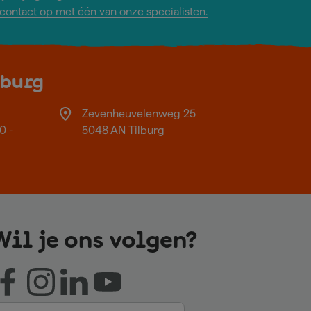
ontact op met één van onze specialisten.
lburg
Zevenheuvelenweg 25
0 -
5048 AN Tilburg
Wil je ons volgen?