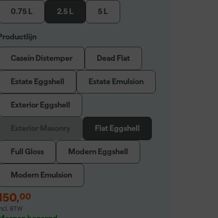
0.75 L
2.5 L
5 L
Productlijn
Casein Distemper
Dead Flat
Estate Eggshell
Estate Emulsion
Exterior Eggshell
Exterior Masonry
Flat Eggshell
Full Gloss
Modern Eggshell
Modern Emulsion
150
,
00
incl. BTW