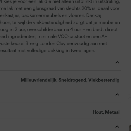
ies je voor een lak die niet alleen uitblinkt in uitstraling,
me lak met een glansgraad van slechts 20% is ideaal voor
kenkastjes, badkamermeubels en vloeren. Dankzij
oon, terwijl de vlekbestendigheid zorgt dat je meubelen
oog in 2 uur, overschilderbaar na 4 uur – en biedt direct
sed ingrediënten, minimale VOC-uitstoot en een A+
wuste keuze. Breng London Clay eenvoudig aan met
dresultaat met volledige dekking in twee lagen.
Milieuvriendelijk, Sneldrogend, Vlekbestendig
Hout, Metaal