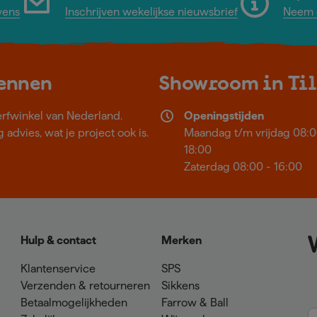
vens
Inschrijven wekelijkse nieuwsbrief
Neem c
kennen
Showroom in Ti
erfwinkel van Nederland.
Openingstijden
 advies, wat je project ook is.
Maandag t/m vrijdag 08:0
18:00
Zaterdag 08:00 - 16:00
Hulp & contact
Merken
Klantenservice
SPS
Verzenden & retourneren
Sikkens
Betaalmogelijkheden
Farrow & Ball