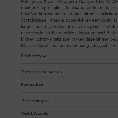
Met Farrow & Ball Flat Eggshell London Clay No. 244 k
maar ook in prestaties. Deze supersterke en duurza
het afwerken van hout en metaal binnen, zoals keu
Schrobklasse 1 maak je oppervlakken eenvoudig sch
langer mooi blijven. De formule droogt snel – stofdr
uitstekende hardheid en blockingweerstand. Bioba
binnenluchtkwaliteitslabel maken deze lak een be
kwast, roller of spuit en ervaar een glad, egaal ein
Product type
Extra eigenschappen
Kenmerken
Toepassing op
Verf & Chemie