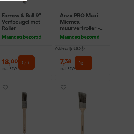
Farrow & Ball 9"
Anza PRO Maxi
Verfbeugel met
Micmex
Roller
muurverfroller -
18cm
Maandag bezorgd
Maandag bezorgd
Adviesprijs
8,53
18
,
7
,
00
38
incl. BTW
incl. BTW