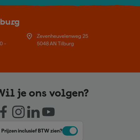
lburg
Zevenheuvelenweg 25
0 -
5048 AN Tilburg
Wil je ons volgen?
Prijzen inclusief BTW zien?