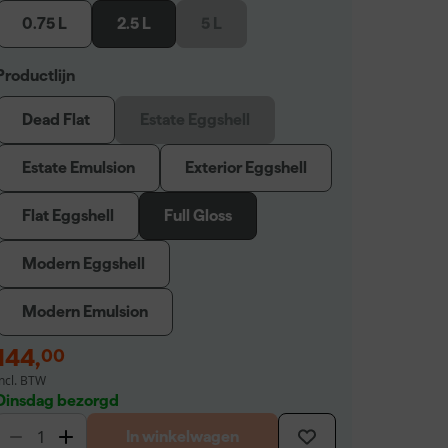
0.75 L
2.5 L
5 L
Productlijn
Dead Flat
Estate Eggshell
Estate Emulsion
Exterior Eggshell
Flat Eggshell
Full Gloss
Modern Eggshell
Modern Emulsion
144
,
00
incl. BTW
Dinsdag bezorgd
In winkelwagen