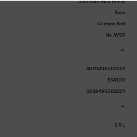
Skimmed Milk White
Roze
Crimson Red
No. W93
5029496002201
354100
5029496002201
2.5 L