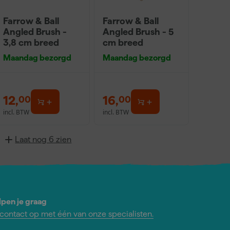
Farrow & Ball
Farrow & Ball
Angled Brush -
Angled Brush - 5
3,8 cm breed
cm breed
Maandag bezorgd
Maandag bezorgd
12
,
16
,
00
00
incl. BTW
incl. BTW
Laat nog 6 zien
lpen je graag
ontact op met één van onze specialisten.