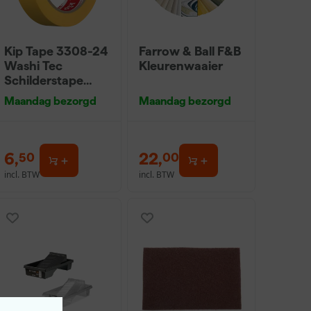
Kip Tape 3308-24
Farrow & Ball F&B
Washi Tec
Kleurenwaaier
Schilderstape
Gold - 24mm x
Maandag bezorgd
Maandag bezorgd
50m
6
,
22
,
50
00
incl. BTW
incl. BTW