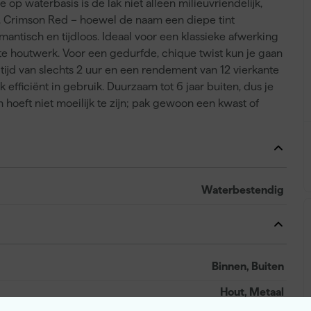
 op waterbasis is de lak niet alleen milieuvriendelijk,
. Crimson Red – hoewel de naam een diepe tint
omantisch en tijdloos. Ideaal voor een klassieke afwerking
 houtwerk. Voor een gedurfde, chique twist kun je gaan
tijd van slechts 2 uur en een rendement van 12 vierkante
k efficiënt in gebruik. Duurzaam tot 6 jaar buiten, dus je
 hoeft niet moeilijk te zijn; pak gewoon een kwast of
Waterbestendig
Binnen, Buiten
Hout, Metaal