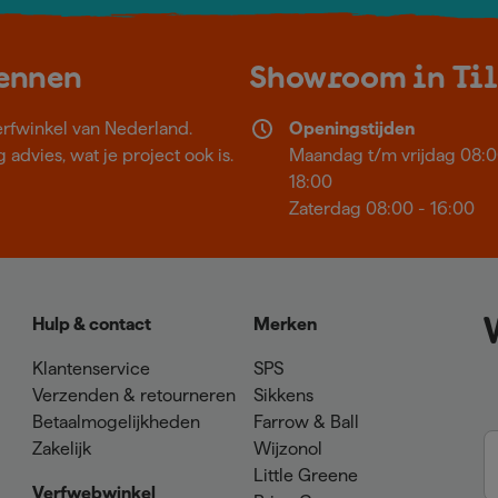
kennen
Showroom in Ti
erfwinkel van Nederland.
Openingstijden
 advies, wat je project ook is.
Maandag t/m vrijdag 08:0
18:00
Zaterdag 08:00 - 16:00
Hulp & contact
Merken
Klantenservice
SPS
Verzenden & retourneren
Sikkens
Betaalmogelijkheden
Farrow & Ball
Zakelijk
Wijzonol
Little Greene
Verfwebwinkel