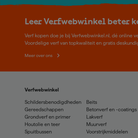
Leer Verfwebwinkel beter 
Verf kopen doe je bij Verfwebwinkel.nl, dé online v
Voordelige verf van topkwaliteit en gratis deskundig
Meer over ons
Verfwebwinkel
Schildersbenodigdheden
Beits
Gereedschappen
Betonverf en -coatings
Grondverf en primer
Lakverf
Houtolie en teer
Muurverf
Spuitbussen
Voorstrijkmiddelen