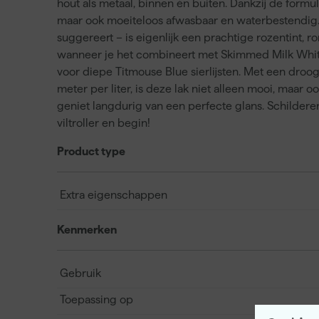
hout als metaal, binnen én buiten. Dankzij de formule
maar ook moeiteloos afwasbaar en waterbestendig
suggereert – is eigenlijk een prachtige rozentint, r
wanneer je het combineert met Skimmed Milk White
voor diepe Titmouse Blue sierlijsten. Met een droog
meter per liter, is deze lak niet alleen mooi, maar oo
geniet langdurig van een perfecte glans. Schilderen
viltroller en begin!
Product type
Extra eigenschappen
Kenmerken
Gebruik
Toepassing op