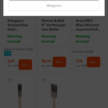
Weigeren
Klingspor
Farrow & Ball
Anza PRO
Schuurvlies
9" Verfbeugel
Maxi Micmex
Grijs
met Roller
muurverfrolle
115X230mm
r - 18cm
Maandag
Maandag
Maandag
Ultra Fijn
bezorgd
bezorgd
bezorgd
Afgelopen 30 dgn
2,29
Adviesprijs
8,53
-13%
1
,
18
,
7
,
99
00
38
incl. BTW
incl. BTW
incl. BTW