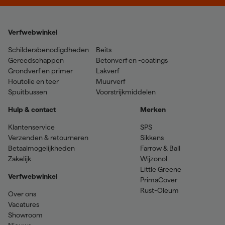
Verfwebwinkel
Schildersbenodigdheden
Beits
Gereedschappen
Betonverf en -coatings
Grondverf en primer
Lakverf
Houtolie en teer
Muurverf
Spuitbussen
Voorstrijkmiddelen
Hulp & contact
Merken
Klantenservice
SPS
Verzenden & retourneren
Sikkens
Betaalmogelijkheden
Farrow & Ball
Zakelijk
Wijzonol
Little Greene
Verfwebwinkel
PrimaCover
Rust-Oleum
Over ons
Vacatures
Showroom