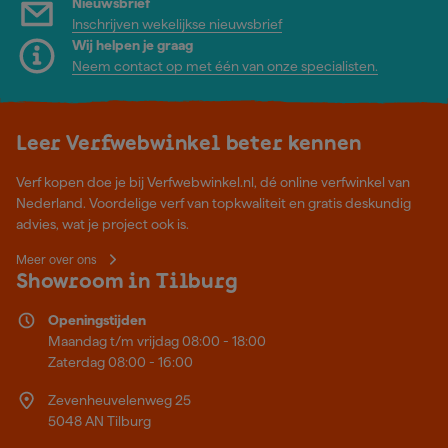
Nieuwsbrief
Inschrijven wekelijkse nieuwsbrief
Wij helpen je graag
Neem contact op met één van onze specialisten.
Leer Verfwebwinkel beter kennen
Verf kopen doe je bij Verfwebwinkel.nl, dé online verfwinkel van
Nederland. Voordelige verf van topkwaliteit en gratis deskundig
advies, wat je project ook is.
Meer over ons
Showroom in Tilburg
Openingstijden
Maandag t/m vrijdag 08:00 - 18:00
Zaterdag 08:00 - 16:00
Zevenheuvelenweg 25
5048 AN Tilburg