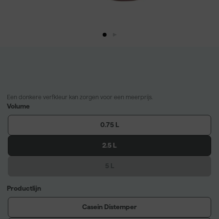
Een donkere verfkleur kan zorgen voor een meerprijs.
Volume
0.75 L
2.5 L
5 L
Productlijn
Casein Distemper