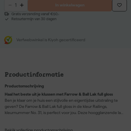
In winkelwagen
Gratis verzending vanaf €50,-
Retourtermijn van 30 dagen
Verfwebwinkel is Kiyoh gecertificeerd
Productinformatie
Productomschrijving
Haal het beste uit je klussen met Farrow & Ball Lak full gloss
Ben je klaar om je huis een stijlvolle en eigentijdse uitstraling te
geven? De Farrow & Ball Lak full gloss in de kleur Railings,
kleurnummer No. 31, is perfect voor jou. Deze hoogglanzende lak
op waterbasis biedt een robuuste finish die geschikt is voor zowel
hout als metaal, binnen en buiten. De zwarte tint met een blauwe
Bekijk volledige productomschrijving
basis zorgt ervoor dat het licht de kleur telkens weer anders laat