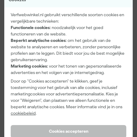
Verfwebwinkel.nl gebruikt verschillende soorten cookies en
vergelijkbare technieken:
Functionele cookies:
noodzakelijk voor het goed
Kip Tape
Farrow & Ball
Go!Paint Roll
functioneren van de website.
3308-24
F&B
And Go
Beperkt analytische cookies:
om het gebruik van de
Washi Tec
Kleurenwaaie
Verfbak -
Schilderstape
r
12cm Roller -
website te analyseren en verbeteren, zonder persoonlijke
Maandag
Maandag
Maandag
Gold - 24mm
0,5L + 5
profielen aan te leggen. Dit biedt voor jou de best mogelijke
bezorgd
bezorgd
bezorgd
x 50m
Inzetbakken
gebruikerservaring.
Marketing cookies:
voor het tonen van gepersonaliseerde
advertenties en het volgen van je internetgedrag.
6
,
22
,
3
,
50
00
99
Door op "Cookies accepteren" te klikken, geef je
incl. BTW
incl. BTW
incl. BTW
toestemming voor het gebruik van alle cookies, inclusief
marketingcookies voor advertentiepersonalisatie. Kies je
voor "Weigeren", dan plaatsen we alleen functionele en
beperkt analytische cookies. Meer informatie vind je in ons
cookiebeleid
.
Cookies accepteren