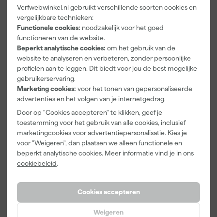
Verfwebwinkel.nl gebruikt verschillende soorten cookies en
Paintura
Farrow & Ball
Go!Paint Roll
vergelijkbare technieken:
Lucamax
F&B
And Go
Functionele cookies:
noodzakelijk voor het goed
Washi tape -
Kleurenwaaie
Verfbak -
functioneren van de website.
50mx24mm
r
12cm Roller -
Morgen
Morgen
Morgen
Beperkt analytische cookies:
om het gebruik van de
0,5L + 5
bezorgd
bezorgd
bezorgd
website te analyseren en verbeteren, zonder persoonlijke
Inzetbakken
profielen aan te leggen. Dit biedt voor jou de best mogelijke
Adviesprijs
6,00
gebruikerservaring.
Marketing cookies:
voor het tonen van gepersonaliseerde
3
,
22
,
3
,
99
00
99
advertenties en het volgen van je internetgedrag.
incl. BTW
incl. BTW
incl. BTW
Door op "Cookies accepteren" te klikken, geef je
toestemming voor het gebruik van alle cookies, inclusief
marketingcookies voor advertentiepersonalisatie. Kies je
voor "Weigeren", dan plaatsen we alleen functionele en
beperkt analytische cookies. Meer informatie vind je in ons
cookiebeleid
.
Cookies accepteren
Weigeren