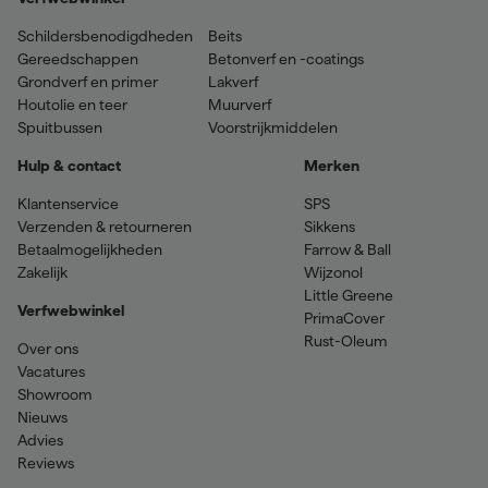
Schildersbenodigdheden
Beits
Gereedschappen
Betonverf en -coatings
Grondverf en primer
Lakverf
Houtolie en teer
Muurverf
Spuitbussen
Voorstrijkmiddelen
Hulp & contact
Merken
Klantenservice
SPS
Verzenden & retourneren
Sikkens
Betaalmogelijkheden
Farrow & Ball
Zakelijk
Wijzonol
Little Greene
Verfwebwinkel
PrimaCover
Rust-Oleum
Over ons
Vacatures
Showroom
Nieuws
Advies
Reviews