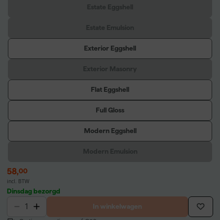
Estate Eggshell
Estate Emulsion
Exterior Eggshell
Exterior Masonry
Flat Eggshell
Full Gloss
Modern Eggshell
Modern Emulsion
58
,
00
incl. BTW
Dinsdag bezorgd
In winkelwagen