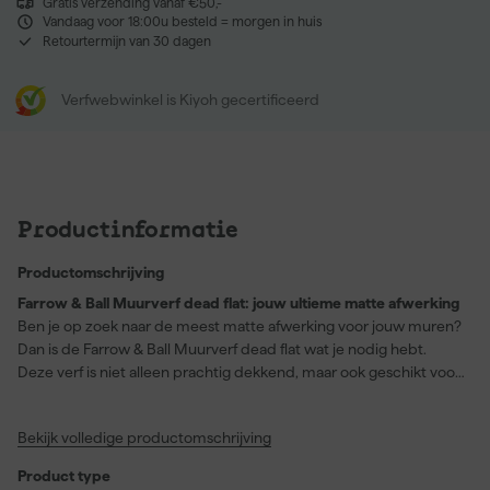
Gratis verzending vanaf €50,-
Vandaag voor 18:00u besteld = morgen in huis
Retourtermijn van 30 dagen
Verfwebwinkel is Kiyoh gecertificeerd
Productinformatie
Productomschrijving
Farrow & Ball Muurverf dead flat: jouw ultieme matte afwerking
Ben je op zoek naar de meest matte afwerking voor jouw muren?
Dan is de Farrow & Ball Muurverf dead flat wat je nodig hebt.
Deze verf is niet alleen prachtig dekkend, maar ook geschikt voor
meerdere oppervlakken zoals hout, metaal en pleisterwerk. De
kenmerkende kleur Loggia (No. 232) zorgt voor een diepe, rijke
Bekijk volledige productomschrijving
rode tint die je ruimte direct transformeert. Met een
indrukwekkende glansgraad van extra mat en een vlotte
Product type
droogtijd van slechts 2 uur kun je snel weer aan de slag. Deze