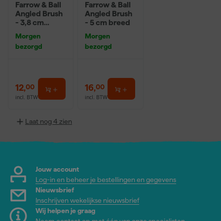
Farrow & Ball
Farrow & Ball
Angled Brush
Angled Brush
- 3,8 cm
- 5 cm breed
breed
Morgen
Morgen
bezorgd
bezorgd
12
,
16
,
00
00
incl. BTW
incl. BTW
Laat nog 4 zien
Jouw account
Log-in en beheer je bestellingen en gegevens
Nieuwsbrief
Inschrijven wekelijkse nieuwsbrief
Wij helpen je graag
Neem contact op met één van onze specialisten.