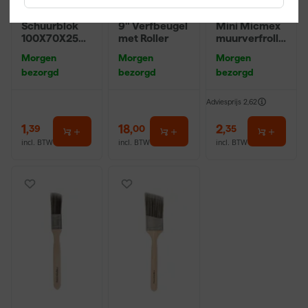
Klingspor
Farrow & Ball
Anza PRO
Schuurblok
9" Verfbeugel
Mini Micmex
100X70X25m
met Roller
muurverfrolle
m Sk 500
r - 10cm
Morgen
Morgen
Morgen
P220
bezorgd
bezorgd
bezorgd
Adviesprijs
2,62
1
,
18
,
2
,
39
00
35
incl. BTW
incl. BTW
incl. BTW