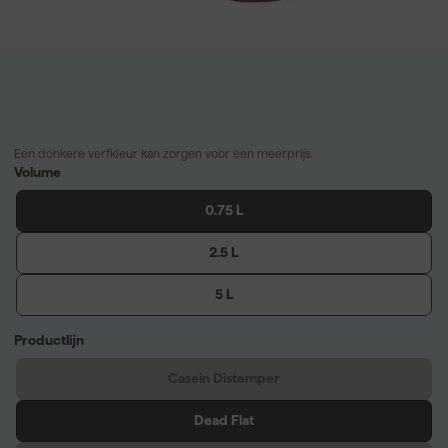
Een donkere verfkleur kan zorgen voor een meerprijs.
Volume
0.75 L
2.5 L
5 L
Productlijn
Casein Distemper
Dead Flat