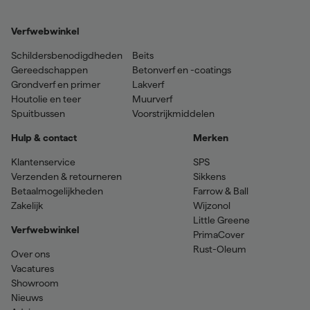
Verfwebwinkel
Schildersbenodigdheden
Beits
Gereedschappen
Betonverf en -coatings
Grondverf en primer
Lakverf
Houtolie en teer
Muurverf
Spuitbussen
Voorstrijkmiddelen
Hulp & contact
Merken
Klantenservice
SPS
Verzenden & retourneren
Sikkens
Betaalmogelijkheden
Farrow & Ball
Zakelijk
Wijzonol
Little Greene
Verfwebwinkel
PrimaCover
Rust-Oleum
Over ons
Vacatures
Showroom
Nieuws