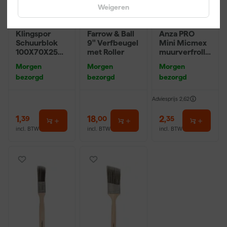
Weigeren
Klingspor
Farrow & Ball
Anza PRO
Schuurblok
9" Verfbeugel
Mini Micmex
100X70X25m
met Roller
muurverfrolle
m Sk 500
r - 10cm
Morgen
Morgen
Morgen
P220
bezorgd
bezorgd
bezorgd
Adviesprijs
2,62
1
,
18
,
2
,
39
00
35
incl. BTW
incl. BTW
incl. BTW