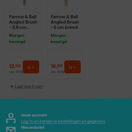
Farrow & Ball
Farrow & Ball
Angled Brush
Angled Brush
- 3,8 cm
- 5 cm breed
breed
Morgen
Morgen
bezorgd
bezorgd
12
,
16
,
00
00
incl. BTW
incl. BTW
Laat nog 6 zien
Jouw account
Log-in en beheer je bestellingen en gegevens
Nieuwsbrief