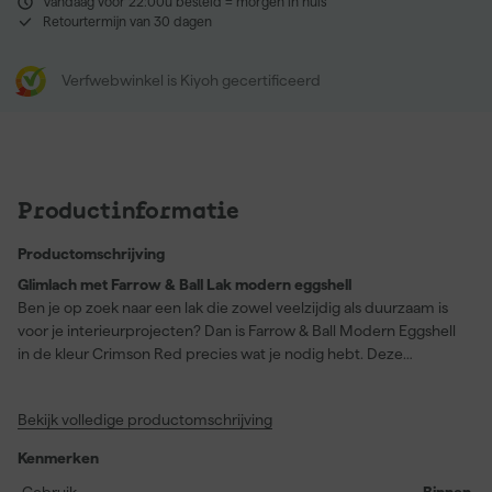
Vandaag voor 22:00u besteld = morgen in huis
Retourtermijn van 30 dagen
Verfwebwinkel is Kiyoh gecertificeerd
Productinformatie
Productomschrijving
Glimlach met Farrow & Ball Lak modern eggshell
Ben je op zoek naar een lak die zowel veelzijdig als duurzaam is
voor je interieurprojecten? Dan is Farrow & Ball Modern Eggshell
in de kleur Crimson Red precies wat je nodig hebt. Deze
halfglanzende, slijtvaste afwerking is perfect voor houtwerk en
houten- en betonnen vloeren, zelfs in de garage. Farrow & Ball
Bekijk volledige productomschrijving
staat bekend om hun stevige en afwasbare finishes, en deze
zijdezachte afwerking blijft daar niet bij achter. Crimson Red
Kenmerken
verrast door zijn unieke rozentint, waardoor het net zo
romantisch is als Sulking Room Pink, maar met een modernere