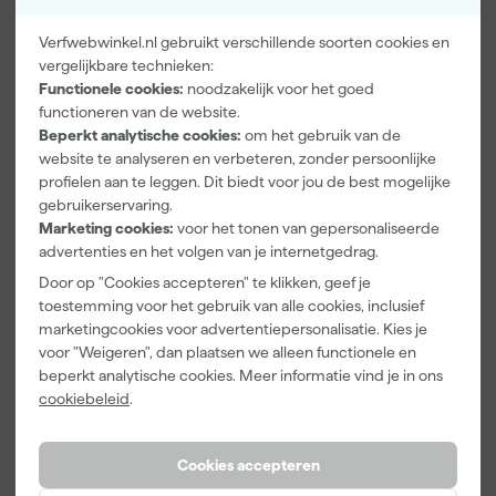
Verfwebwinkel.nl gebruikt verschillende soorten cookies en
vergelijkbare technieken:
Paintura
Farrow & Ball
Go!Paint Roll
Functionele cookies:
noodzakelijk voor het goed
Lucamax
F&B
And Go
functioneren van de website.
Washi tape -
Kleurenwaaie
Verfbak -
Beperkt analytische cookies:
om het gebruik van de
50mx24mm
r
12cm Roller -
Morgen
Morgen
Morgen
website te analyseren en verbeteren, zonder persoonlijke
0,5L + 5
bezorgd
bezorgd
bezorgd
profielen aan te leggen. Dit biedt voor jou de best mogelijke
Inzetbakken
gebruikerservaring.
Marketing cookies:
voor het tonen van gepersonaliseerde
Adviesprijs
6,00
advertenties en het volgen van je internetgedrag.
3
,
22
,
3
,
99
00
99
Door op "Cookies accepteren" te klikken, geef je
incl. BTW
incl. BTW
incl. BTW
toestemming voor het gebruik van alle cookies, inclusief
marketingcookies voor advertentiepersonalisatie. Kies je
voor "Weigeren", dan plaatsen we alleen functionele en
beperkt analytische cookies. Meer informatie vind je in ons
cookiebeleid
.
Cookies accepteren