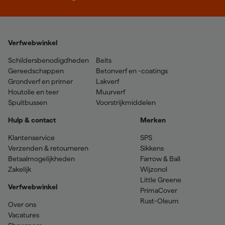
Verfwebwinkel
Schildersbenodigdheden
Beits
Gereedschappen
Betonverf en -coatings
Grondverf en primer
Lakverf
Houtolie en teer
Muurverf
Spuitbussen
Voorstrijkmiddelen
Hulp & contact
Merken
Klantenservice
SPS
Verzenden & retourneren
Sikkens
Betaalmogelijkheden
Farrow & Ball
Zakelijk
Wijzonol
Little Greene
Verfwebwinkel
PrimaCover
Rust-Oleum
Over ons
Vacatures