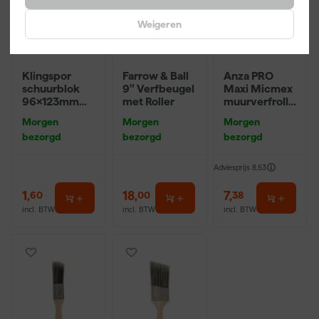
Weigeren
Klingspor
Farrow & Ball
Anza PRO
schuurblok
9" Verfbeugel
Maxi Micmex
96x123mm
met Roller
muurverfrolle
P220
r - 18cm
Morgen
Morgen
Morgen
bezorgd
bezorgd
bezorgd
Adviesprijs
8,53
1
,
18
,
7
,
60
00
38
incl. BTW
incl. BTW
incl. BTW