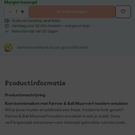
Morgen bezorgd
In winkelwagen
Gratis verzending vanaf €50,-
Vandaag voor 22:00u besteld = morgen in huis
Retourtermijn van 30 dagen
Verfwebwinkel is Kiyoh gecertificeerd
Productinformatie
Productomschrijving
Kom kennismaken met Farrow & Ball Muurverf modern emulsion
Wil je jouw muren en plafonds een frisse, moderne look geven?
Farrow & Ball Muurverf modern emulsion is wat je zoekt. Deze
verf is speciaal ontworpen voor intensief gebruikte ruimtes zoals
keukens, badkamers en hallen. Met een milieuvriendelijke,
schimmelwerende formule hoef je je geen zorgen te maken over