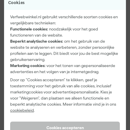
Cookies
Verfwebwinkel.nl gebruikt verschillende soorten cookies en
vergelijkbare technieken:
Functionele cookies:
noodzakelijk voor het goed
Paintura
Farrow & Ball
Go!Paint Roll
functioneren van de website.
Lucamax
F&B
And Go
Beperkt analytische cookies:
om het gebruik van de
Washi tape -
Kleurenwaaie
Verfbak -
website te analyseren en verbeteren, zonder persoonlijke
50mx24mm
r
12cm Roller -
Morgen
Morgen
Morgen
profielen aan te leggen. Dit biedt voor jou de best mogelijke
0,5L + 5
bezorgd
bezorgd
bezorgd
gebruikerservaring.
Inzetbakken
Marketing cookies:
voor het tonen van gepersonaliseerde
advertenties en het volgen van je internetgedrag.
Adviesprijs
6,00
Door op "Cookies accepteren" te klikken, geef je
3
,
22
,
3
,
99
00
99
toestemming voor het gebruik van alle cookies, inclusief
incl. BTW
incl. BTW
incl. BTW
marketingcookies voor advertentiepersonalisatie. Kies je
voor "Weigeren", dan plaatsen we alleen functionele en
Onze Top 10
beperkt analytische cookies. Meer informatie vind je in ons
cookiebeleid
.
Cookies accepteren