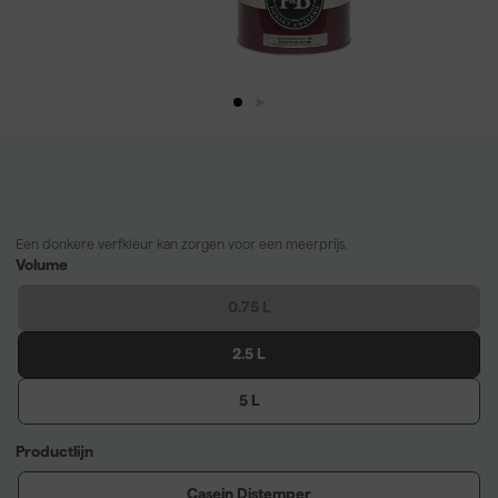
Een donkere verfkleur kan zorgen voor een meerprijs.
Volume
0.75 L
2.5 L
5 L
Productlijn
Casein Distemper