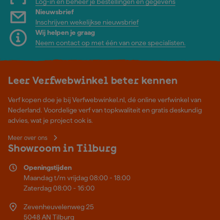
Log-in en beheer je bestellingen en gegevens
Nieuwsbrief
Inschrijven wekelijkse nieuwsbrief
Wij helpen je graag
Neem contact op met één van onze specialisten.
Leer Verfwebwinkel beter kennen
Verf kopen doe je bij Verfwebwinkel.nl, dé online verfwinkel van
Nederland. Voordelige verf van topkwaliteit en gratis deskundig
advies, wat je project ook is.
Meer over ons
Showroom in Tilburg
Openingstijden
Maandag t/m vrijdag 08:00 - 18:00
Zaterdag 08:00 - 16:00
Zevenheuvelenweg 25
5048 AN Tilburg