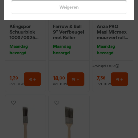
Weigeren
Klingspor
Farrow & Ball
Anza PRO
Schuurblok
9" Verfbeugel
Maxi Micmex
100X70X25m
met Roller
muurverfrolle
m Sk 500
r - 18cm
Maandag
Maandag
Maandag
P220
bezorgd
bezorgd
bezorgd
Adviesprijs
8,53
1
,
18
,
7
,
39
00
38
incl. BTW
incl. BTW
incl. BTW