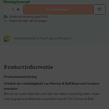
Dinsdag bezorgd
In winkelwagen
Gratis verzending vanaf €50,-
Retourtermijn van 30 dagen
Verfwebwinkel is Kiyoh gecertificeerd
Productinformatie
Productomschrijving
Ontdek de veelzijdigheid van Farrow & Ball Muurverf modern
emulsion
Ben je op zoek naar een verf die niet alleen prachtig dekt, maar
ook nog eens praktische voordelen biedt? De Farrow & Ball
Muurverf modern emulsion in de kleur Lichen (No. 19) is precies
wat je nodig hebt. Deze matte watergedragen verf is ideaal voor