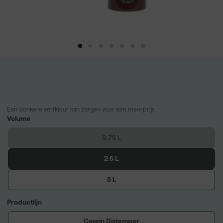
Een donkere verfkleur kan zorgen voor een meerprijs.
Volume
0.75 L
2.5 L
5 L
Productlijn
Casein Distemper