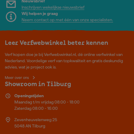
Nieuwsbrief
Inschrijven wekelijkse nieuwsbrief
Wij helpen je graag
Neem contact op met één van onze specialisten.
Leer Verfwebwinkel beter kennen
Verf kopen doe je bij Verfwebwinkel.nl, dé online verfwinkel van
Nederland. Voordelige verf van topkwaliteit en gratis deskundig
advies, wat je project ook is.
Meer over ons
Showroom in Tilburg
Openingstijden
Maandag t/m vrijdag 08:00 - 18:00
Zaterdag 08:00 - 16:00
Zevenheuvelenweg 25
5048 AN Tilburg