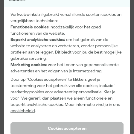
Verfwebwinkel.nl gebruikt verschillende soorten cookies en
vergelijkbare technieken:
Functionele cookies:
noodzakelijk voor het goed
Paintura
Farrow & Ball
Go!Paint Roll
functioneren van de website.
Lucamax
F&B
And Go
Beperkt analytische cookies:
om het gebruik van de
Washi tape -
Kleurenwaaie
Verfbak -
50mx24mm
r
12cm Roller -
website te analyseren en verbeteren, zonder persoonlijke
Maandag
Maandag
Maandag
0,5L + 5
profielen aan te leggen. Dit biedt voor jou de best mogelijke
bezorgd
bezorgd
bezorgd
Inzetbakken
gebruikerservaring.
Marketing cookies:
voor het tonen van gepersonaliseerde
Adviesprijs
6,00
advertenties en het volgen van je internetgedrag.
3
,
22
,
3
,
99
00
99
Door op "Cookies accepteren" te klikken, geef je
incl. BTW
incl. BTW
incl. BTW
toestemming voor het gebruik van alle cookies, inclusief
marketingcookies voor advertentiepersonalisatie. Kies je
voor "Weigeren", dan plaatsen we alleen functionele en
beperkt analytische cookies. Meer informatie vind je in ons
cookiebeleid
.
Cookies accepteren