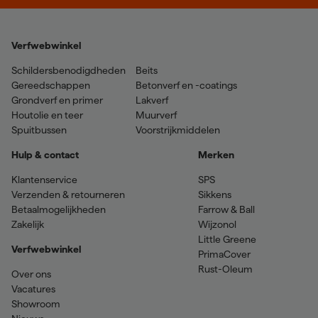
Verfwebwinkel
Schildersbenodigdheden
Beits
Gereedschappen
Betonverf en -coatings
Grondverf en primer
Lakverf
Houtolie en teer
Muurverf
Spuitbussen
Voorstrijkmiddelen
Hulp & contact
Merken
Klantenservice
SPS
Verzenden & retourneren
Sikkens
Betaalmogelijkheden
Farrow & Ball
Zakelijk
Wijzonol
Little Greene
Verfwebwinkel
PrimaCover
Rust-Oleum
Over ons
Vacatures
Showroom