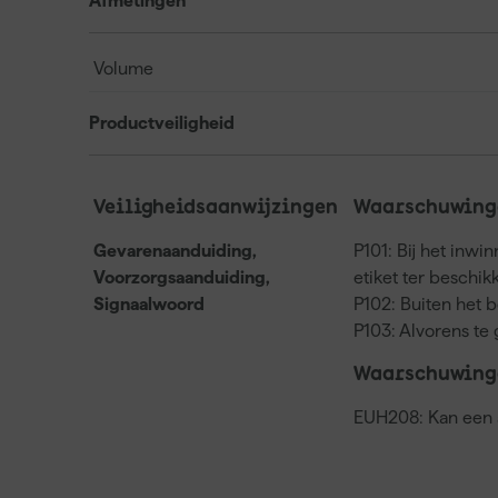
Afmetingen
Volume
Productveiligheid
Veiligheidsaanwijzingen
Waarschuwinge
Gevarenaanduiding,
P101: Bij het inwi
Voorzorgsaanduiding,
etiket ter beschi
Signaalwoord
P102: Buiten het 
P103: Alvorens te 
Waarschuwing
EUH208: Kan een a