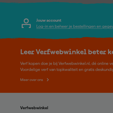
Jouw account
Log-in en beheer je bestellingen en gege
Leer Verfwebwinkel beter 
Verf kopen doe je bij Verfwebwinkel.nl, dé online v
Voordelige verf van topkwaliteit en gratis deskundig
Meer over ons
Verfwebwinkel