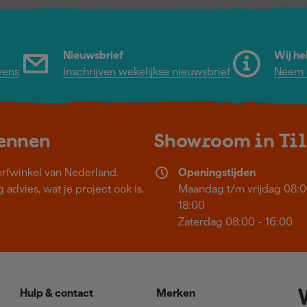
Nieuwsbrief
Wij he
vens
Inschrijven wekelijkse nieuwsbrief
Neem c
kennen
Showroom in Ti
erfwinkel van Nederland.
Openingstijden
 advies, wat je project ook is.
Maandag t/m vrijdag 08:0
18:00
Zaterdag 08:00 - 16:00
Hulp & contact
Merken