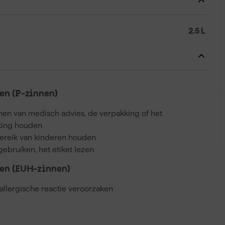
2.5 L
n (P-zinnen)
nnen van medisch advies, de verpakking of het
kking houden
bereik van kinderen houden
gebruiken, het etiket lezen
en (EUH-zinnen)
llergische reactie veroorzaken