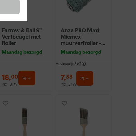
Farrow & Ball 9"
Anza PRO Maxi
Verfbeugel met
Micmex
Roller
muurverfroller -
18cm
Maandag bezorgd
Maandag bezorgd
Adviesprijs
8,53
18
,
7
,
00
38
incl. BTW
incl. BTW