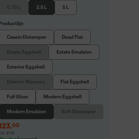
0.75 L
2.5 L
5 L
Productlijn
Casein Distemper
Dead Flat
Estate Eggshell
Estate Emulsion
Exterior Eggshell
Exterior Masonry
Flat Eggshell
Full Gloss
Modern Eggshell
Modern Emulsion
Soft Distemper
123
,
00
incl. BTW