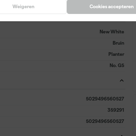
Weigeren
Cookies accepteren
New White
Bruin
Planter
No. G5
5029496560527
359291
5029496560527