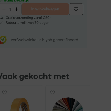
Dinsdag bezorgd
In winkelwagen
Gratis verzending vanaf €50,-
Retourtermijn van 30 dagen
Verfwebwinkel is Kiyoh gecertificeerd
Vaak gekocht met