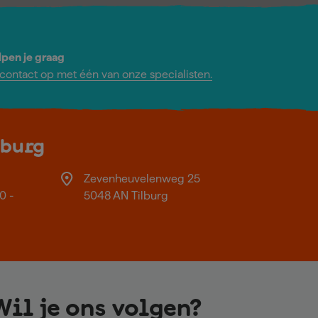
lpen je graag
ontact op met één van onze specialisten.
lburg
Zevenheuvelenweg 25
0 -
5048 AN Tilburg
Wil je ons volgen?