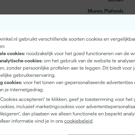
Muren, Plafonds
nkel.nl gebruikt verschillende soorten cookies en vergelijkba
Mat
en:
ele cookies:
noodzakelijk voor het goed functioneren van de w
Dekkend
analytische cookies:
om het gebruik van de website te analyse
4 h
n, zonder persoonlijke profielen aan te leggen. Dit biedt voor 
elijke gebruikerservaring.
12 m²/l
g cookies:
voor het tonen van gepersonaliseerde advertenties 
1
n je internetgedrag.
"Cookies accepteren" te klikken, geef je toestemming voor het
2 h
cookies, inclusief marketingcookies voor advertentiepersonalisat
14 d
Weigeren", dan plaatsen we alleen functionele en beperkt analy
Meer informatie vind je in ons
cookiebeleid
.
Waterbasis (acryl)
Airless spuitapparatuur, Kwast, Roller, Verfspuit