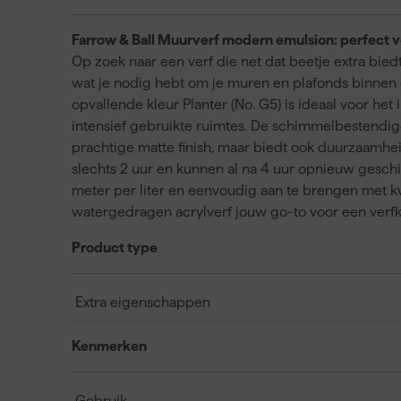
Farrow & Ball Muurverf modern emulsion: perfect v
Op zoek naar een verf die net dat beetje extra bie
wat je nodig hebt om je muren en plafonds binnen
opvallende kleur Planter (No. G5) is ideaal voor he
intensief gebruikte ruimtes. De schimmelbestendige
prachtige matte finish, maar biedt ook duurzaamhei
slechts 2 uur en kunnen al na 4 uur opnieuw gesch
meter per liter en eenvoudig aan te brengen met kwas
watergedragen acrylverf jouw go-to voor een verf
Product type
Extra eigenschappen
Kenmerken
Gebruik