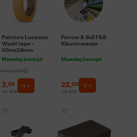
Paintura Lucamax
Farrow & Ball F&B
Washi tape -
Kleurenwaaier
50mx24mm
Maandag bezorgd
Maandag bezorgd
dviesprijs
6,00
3
,
22
,
99
00
incl. BTW
incl. BTW