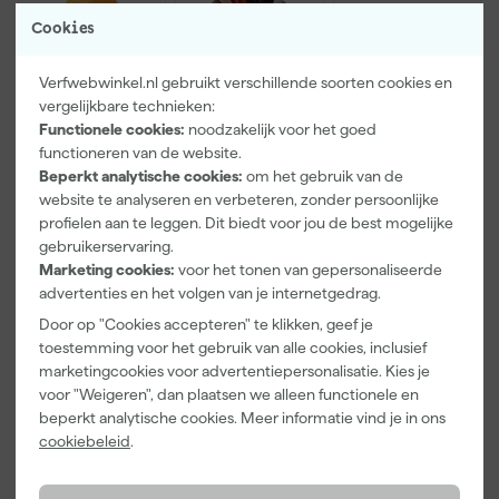
Cookies
Verfwebwinkel.nl gebruikt verschillende soorten cookies en
vergelijkbare technieken:
Functionele cookies:
noodzakelijk voor het goed
functioneren van de website.
Paintura
Farrow & Ball
Go!Paint Roll
Beperkt analytische cookies:
om het gebruik van de
Lucamax
F&B
And Go
website te analyseren en verbeteren, zonder persoonlijke
Washi tape -
Kleurenwaaie
Verfbak -
profielen aan te leggen. Dit biedt voor jou de best mogelijke
50mx24mm
r
12cm Roller -
Morgen
Morgen
Morgen
0,5L + 5
gebruikerservaring.
bezorgd
bezorgd
bezorgd
Inzetbakken
Marketing cookies:
voor het tonen van gepersonaliseerde
advertenties en het volgen van je internetgedrag.
Adviesprijs
6,00
Door op "Cookies accepteren" te klikken, geef je
toestemming voor het gebruik van alle cookies, inclusief
3
,
22
,
3
,
99
00
99
marketingcookies voor advertentiepersonalisatie. Kies je
incl. BTW
incl. BTW
incl. BTW
voor "Weigeren", dan plaatsen we alleen functionele en
beperkt analytische cookies. Meer informatie vind je in ons
Onze Top 10
cookiebeleid
.