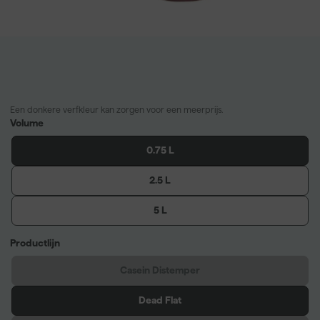
Een donkere verfkleur kan zorgen voor een meerprijs.
Volume
0.75 L
2.5 L
5 L
Productlijn
Casein Distemper
Dead Flat