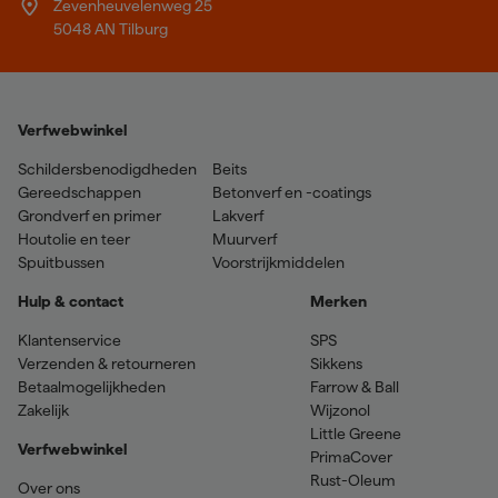
Zevenheuvelenweg 25
5048 AN Tilburg
Verfwebwinkel
Schildersbenodigdheden
Beits
Gereedschappen
Betonverf en -coatings
Grondverf en primer
Lakverf
Houtolie en teer
Muurverf
Spuitbussen
Voorstrijkmiddelen
Hulp & contact
Merken
Klantenservice
SPS
Verzenden & retourneren
Sikkens
Betaalmogelijkheden
Farrow & Ball
Zakelijk
Wijzonol
Little Greene
Verfwebwinkel
PrimaCover
Rust-Oleum
Over ons