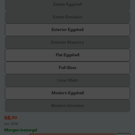
Estate Eggshell
Estate Emulsion
Exterior Eggshell
Exterior Masonry
Flat Eggshell
Full Gloss
Lime Wash
Modern Eggshell
Modern Emulsion
58
,
00
incl. BTW
Morgen bezorgd