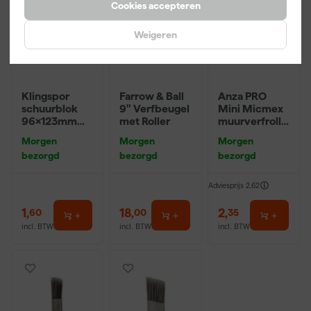
Cookies accepteren
Weigeren
Klingspor
Farrow & Ball
Anza PRO
schuurblok
9" Verfbeugel
Mini Micmex
96x123mm
met Roller
muurverfrolle
P220
r - 10cm
Morgen
Morgen
Morgen
bezorgd
bezorgd
bezorgd
Adviesprijs
2,62
1
,
18
,
2
,
60
00
35
incl. BTW
incl. BTW
incl. BTW