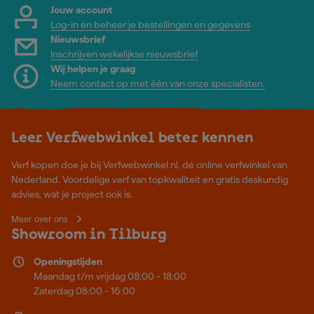
Jouw account
Log-in en beheer je bestellingen en gegevens
Nieuwsbrief
Inschrijven wekelijkse nieuwsbrief
Wij helpen je graag
Neem contact op met één van onze specialisten.
Leer Verfwebwinkel beter kennen
Verf kopen doe je bij Verfwebwinkel.nl, dé online verfwinkel van
Nederland. Voordelige verf van topkwaliteit en gratis deskundig
advies, wat je project ook is.
Meer over ons
Showroom in Tilburg
Openingstijden
Maandag t/m vrijdag 08:00 - 18:00
Zaterdag 08:00 - 16:00