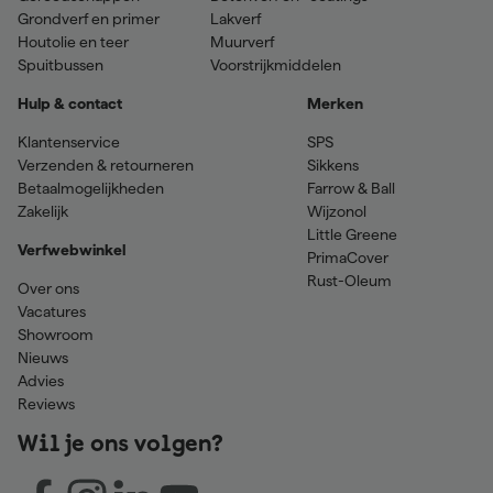
Grondverf en primer
Lakverf
Houtolie en teer
Muurverf
Spuitbussen
Voorstrijkmiddelen
Hulp & contact
Merken
Klantenservice
SPS
Verzenden & retourneren
Sikkens
Betaalmogelijkheden
Farrow & Ball
Zakelijk
Wijzonol
Little Greene
Verfwebwinkel
PrimaCover
Rust-Oleum
Over ons
Vacatures
Showroom
Nieuws
Advies
Reviews
Wil je ons volgen?