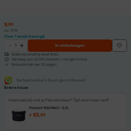
9
,
00
incl. BTW
Over 1 week bezorgd
In winkelwagen
Gratis verzending vanaf €50,-
Vandaag voor 22:00u besteld = morgen in huis
Retourtermijn van 30 dagen
Verfwebwinkel is Kiyoh gecertificeerd
Betere keuze
Helemaal blij met je Flamant kleur? Tijd voor meer verf!
Flamant Wall Matt - 2,5L
+
83
,
50