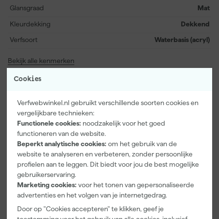
van Flamant.
Glansgraad
Mat
Kleurdekking
Dekkend
Verfsoort
Waterbasis (acryl)
Bekijk alle kenmerken
Cookies
Vaak gekocht met
Verfwebwinkel.nl gebruikt verschillende soorten cookies en
vergelijkbare technieken:
Functionele cookies:
noodzakelijk voor het goed
functioneren van de website.
Beperkt analytische cookies:
om het gebruik van de
website te analyseren en verbeteren, zonder persoonlijke
profielen aan te leggen. Dit biedt voor jou de best mogelijke
gebruikerservaring.
Marketing cookies:
voor het tonen van gepersonaliseerde
advertenties en het volgen van je internetgedrag.
Door op "Cookies accepteren" te klikken, geef je
Kleurenkaarte
Go!Paint Roll
Anza PRO
toestemming voor het gebruik van alle cookies, inclusief