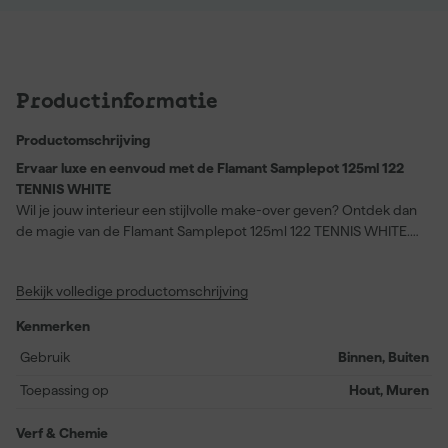
Productinformatie
Productomschrijving
Ervaar luxe en eenvoud met de Flamant Samplepot 125ml 122
TENNIS WHITE
Wil je jouw interieur een stijlvolle make-over geven? Ontdek dan
de magie van de Flamant Samplepot 125ml 122 TENNIS WHITE.
Deze fantastische verf is ontworpen voor zowel muren als hout en
biedt een rijke, dekkende kleur die elke ruimte van een vleugje
Bekijk volledige productomschrijving
elegantie voorziet. Tennis White is een warme, natuurlijke tint die
zorgt voor een serene sfeer en perfect is voor zowel
Kenmerken
accentmuren als het opfrissen van houten meubels. Met een
handige samplepot van 125ml kun je deze verf eerst uitproberen
Gebruik
Binnen, Buiten
voordat je aan een volledige make-over begint. De op waterbasis
Toepassing op
Hout, Muren
gemaakte verf heeft een matte glansgraad en blijft kleurecht en
duurzaam. Ideaal voor zowel binnen als buiten. Maak jouw
Verf & Chemie
volgende verfproject compleet met de betrouwbare kwaliteit