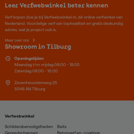
Leer Verfwebwinkel beter kennen
Verf kopen doe je bij Verfwebwinkel.nl, dé online verfwinkel van
Nederland. Voordelige verf van topkwaliteit en gratis deskundig
advies, wat je project ook is.
Meer over ons
Showroom in Tilburg
Openingstijden
Maandag t/m vrijdag 08:00 - 18:00
Zaterdag 08:00 - 16:00
Zevenheuvelenweg 25
5048 AN Tilburg
Verfwebwinkel
Schildersbenodigdheden
Beits
Gereedschappen
Betonverf en -coatings