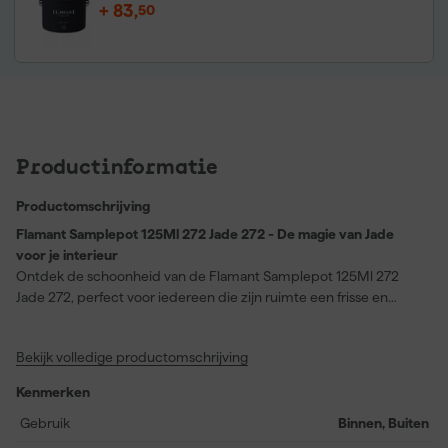
+
83
,
50
Productinformatie
Productomschrijving
Flamant Samplepot 125Ml 272 Jade 272 - De magie van Jade
voor je interieur
Ontdek de schoonheid van de Flamant Samplepot 125Ml 272
Jade 272, perfect voor iedereen die zijn ruimte een frisse en
elegante uitstraling wil geven. Deze veelzijdige verf kan zowel op
hout als op muren worden aangebracht, dankzij de
Bekijk volledige productomschrijving
indrukwekkende dekkende kleurdekking. De kleur Jade tilt je
interieur direct naar een hoger niveau met zijn tijdloze charme.
Kenmerken
De verf is op waterbasis, wat betekent dat het milieuvriendelijk en
gemakkelijk schoon te maken is. Ideaal als je een moderne of juist
Gebruik
Binnen, Buiten
klassieke sfeer wilt creëren. Door de krasvrije afwerking is deze