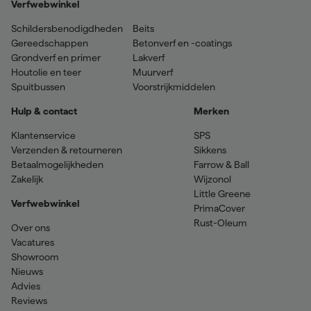
Verfwebwinkel
Schildersbenodigdheden
Beits
Gereedschappen
Betonverf en -coatings
Grondverf en primer
Lakverf
Houtolie en teer
Muurverf
Spuitbussen
Voorstrijkmiddelen
Hulp & contact
Merken
Klantenservice
SPS
Verzenden & retourneren
Sikkens
Betaalmogelijkheden
Farrow & Ball
Zakelijk
Wijzonol
Little Greene
Verfwebwinkel
PrimaCover
Rust-Oleum
Over ons
Vacatures
Showroom
Nieuws
Advies
Reviews