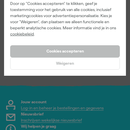
Door op "Cookies accepteren" te klikken, geef je
toestemming voor het gebruik van alle cookies, inclusief
Kleurenkaarte
Go!Paint Roll
Anza PRO
marketingcookies voor advertentiepersonalisatie. Kies je
n Pakket
And Go 1,25L
Mini Antex
voor "Weigeren", dan plaatsen we alleen functionele en
- Roller 10cm
Platinum
beperkt analytische cookies. Meer informatie vind je in ons
+ 3
Muurverfrolle
Morgen
Morgen
Morgen
cookiebeleid
.
Inzetbakken
r - 5cm (2st)
bezorgd
bezorgd
bezorgd
Cookies accepteren
Adviesprijs
4,17
Weigeren
1
,
5
,
3
,
00
49
13
incl. BTW
incl. BTW
incl. BTW
Jouw account
Log-in en beheer je bestellingen en gegevens
Nieuwsbrief
Inschrijven wekelijkse nieuwsbrief
Wij helpen je graag