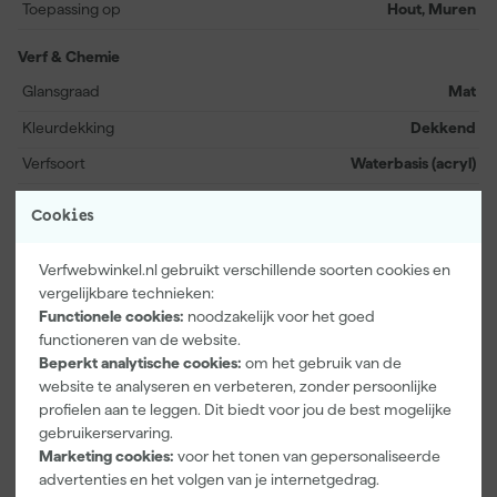
Toepassing op
Hout, Muren
verf ook duurzaam. Met de handige 125 ml samplepot kun je de
kleur eenvoudig testen en beoordelen hoe de magie van Jade je
Verf & Chemie
ruimte transformeert.
Glansgraad
Mat
Kleurdekking
Dekkend
Verfsoort
Waterbasis (acryl)
Bekijk alle kenmerken
Cookies
Verfwebwinkel.nl gebruikt verschillende soorten cookies en
Vaak gekocht met
vergelijkbare technieken:
Functionele cookies:
noodzakelijk voor het goed
functioneren van de website.
Beperkt analytische cookies:
om het gebruik van de
website te analyseren en verbeteren, zonder persoonlijke
profielen aan te leggen. Dit biedt voor jou de best mogelijke
gebruikerservaring.
Marketing cookies:
voor het tonen van gepersonaliseerde
advertenties en het volgen van je internetgedrag.