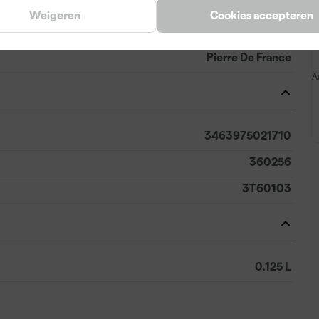
Weigeren
Cookies accepteren
Geel
Pierre De France
A
3463975021710
360256
3T60103
0.125 L