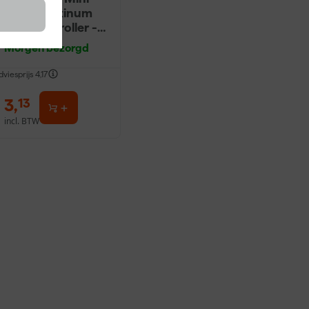
Antex Platinum
Muurverfroller -
5cm (2st)
Morgen bezorgd
dviesprijs
4,17
3
,
13
incl. BTW