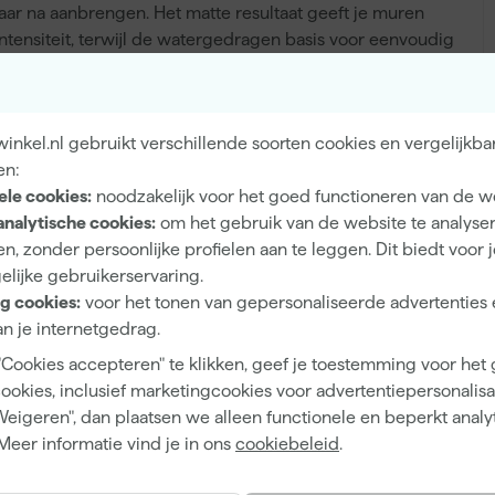
 jaar na aanbrengen. Het matte resultaat geeft je muren
ntensiteit, terwijl de watergedragen basis voor eenvoudig
geniet van de luxe uitstraling van Pierre De France.
nkel.nl gebruikt verschillende soorten cookies en vergelijkba
en:
Binnen, Buiten
ele cookies:
noodzakelijk voor het goed functioneren van de w
Hout, Muren
analytische cookies:
om het gebruik van de website te analyse
n, zonder persoonlijke profielen aan te leggen. Dit biedt voor 
elijke gebruikerservaring.
g cookies:
voor het tonen van gepersonaliseerde advertenties 
n je internetgedrag.
Mat
"Cookies accepteren" te klikken, geef je toestemming voor het
Dekkend
cookies, inclusief marketingcookies voor advertentiepersonalisat
Weigeren", dan plaatsen we alleen functionele en beperkt analy
Waterbasis (acryl)
Meer informatie vind je in ons
cookiebeleid
.