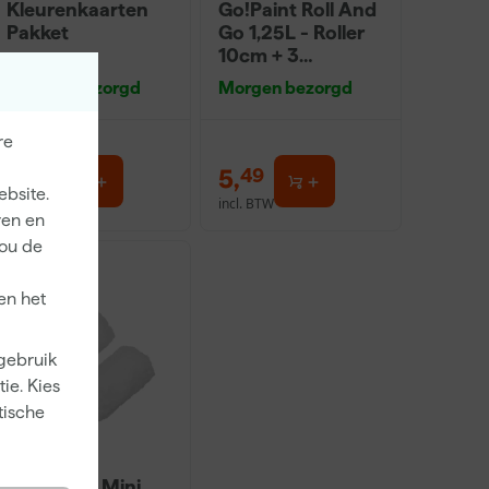
Kleurenkaarten
Go!Paint Roll And
Pakket
Go 1,25L - Roller
10cm + 3
Inzetbakken
Morgen bezorgd
Morgen bezorgd
re
1
,
5
,
00
49
ebsite.
incl. BTW
incl. BTW
ren en
jou de
en het
 gebruik
ie. Kies
tische
Anza PRO Mini