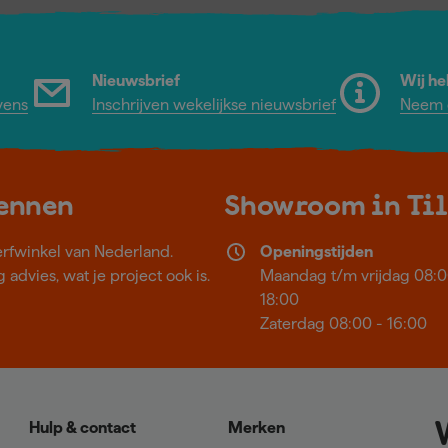
Nieuwsbrief
Wij he
vens
Inschrijven wekelijkse nieuwsbrief
Neem c
kennen
Showroom in Ti
erfwinkel van Nederland.
Openingstijden
 advies, wat je project ook is.
Maandag t/m vrijdag 08:0
18:00
Zaterdag 08:00 - 16:00
Hulp & contact
Merken