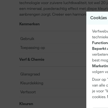
technologie voor zuivere luchtkwaliteit, tot wel 20
een mineraal, poederachtig effect met diepe kleuri
aanbrengen zorgt. Creëer een harmonieus geheel en 
Cookies
Kenmerken
Verfwebwi
techniek
Gebruik
Function
Toepassing op
Beperkt 
verbetere
Verf & Chemie
best mog
Marketin
volgen va
Glansgraad
Door op 
Kleurdekking
van alle 
je voor "
Verfsoort
cookies. 
Kleuren